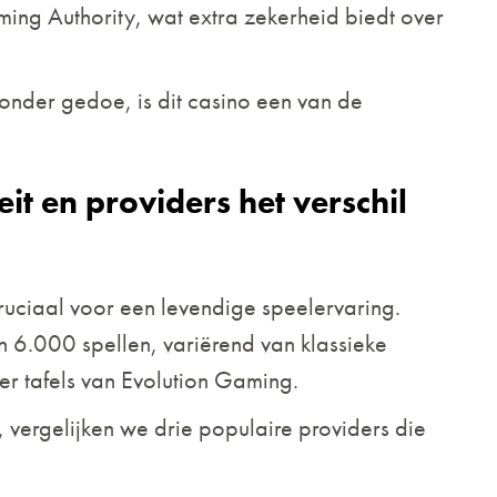
ming Authority, wat extra zekerheid biedt over
 zonder gedoe, is dit casino een van de
t en providers het verschil
ruciaal voor een levendige speelervaring.
 6.000 spellen, variërend van klassieke
ler tafels van Evolution Gaming.
 vergelijken we drie populaire providers die