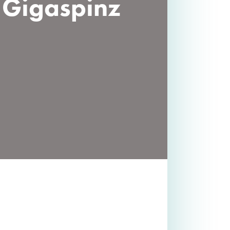
 Gigaspinz