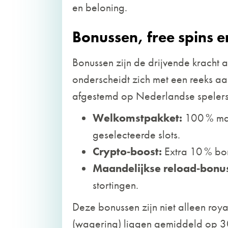
en beloning.
Bonussen, free spins 
Bonussen zijn de drijvende kracht 
onderscheidt zich met een reeks aa
afgestemd op Nederlandse spelers
Welkomstpakket:
100 % mat
geselecteerde slots.
Crypto‑boost:
Extra 10 % bonu
Maandelijkse reload‑bonu
stortingen.
Deze bonussen zijn niet alleen roya
(wagering) liggen gemiddeld op 30