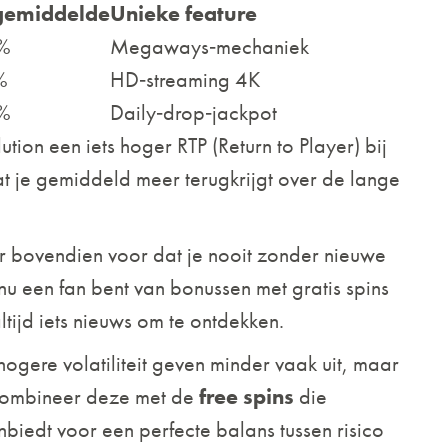
gemiddelde
Unieke feature
 %
Megaways‑mechaniek
%
HD‑streaming 4K
 %
Daily‑drop‑jackpot
ution een iets hoger RTP (Return to Player) bij
at je gemiddeld meer terugkrijgt over de lange
 er bovendien voor dat je nooit zonder nieuwe
 nu een fan bent van bonussen met gratis spins
altijd iets nieuws om te ontdekken.
ogere volatiliteit geven minder vaak uit, maar
. Combineer deze met de
free spins
die
iedt voor een perfecte balans tussen risico