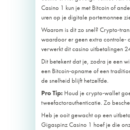
Casino 1 kun je met Bitcoin of ande
uren op je digitale portemonnee zi
Waarom is dit zo snel? Crypto‑tran
waardoor er geen extra controle‑ 
verwerkt dit casino uitbetalingen 
Dit betekent dat je, zodra je een w
een Bitcoin‑opname of een traditio
de snelheid blijft hetzelfde.
Pro Tip:
Houd je crypto‑wallet go
tweefactorauthenticatie. Zo besch
Heb je ooit gewacht op een uitbeta
Gigaspinz Casino 1 hoef je die onz