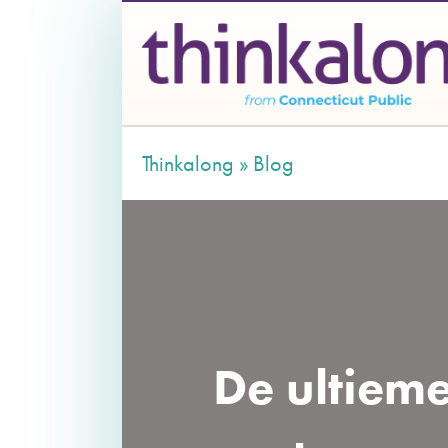
Thinkalong »
Blog
De ultiem