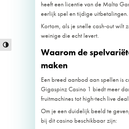
heeft een licentie van de Malta Ga
eerlijk spel en tijdige uitbetalingen.
Kortom, als je snelle cash‑out wilt
weinige die echt levert.
Toggle High Contrast
Waarom de spelvariëtei
maken
Een breed aanbod aan spellen is c
Gigaspinz Casino 1 biedt meer dan
fruitmachines tot high‑tech live dea
Om je een duidelijk beeld te geven,
bij dit casino beschikbaar zijn: