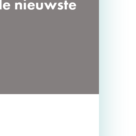
de nieuwste