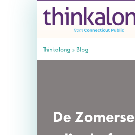
Thinkalong »
Blog
De Zomerse 