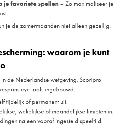
 je favoriete spellen
– Zo maximaliseer je
nst.
un je de zomermaanden niet alleen gezellig,
bescherming: waarom je kunt
ro
 in de Nederlandse wetgeving. Scoripro
 responsieve tools ingebouwd:
f tijdelijk of permanent uit.
lijkse, wekelijkse of maandelijkse limieten in.
ingen na een vooraf ingesteld speeltijd.