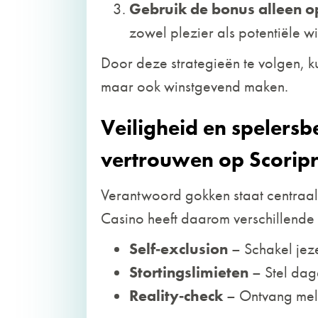
Gebruik de bonus alleen op
zowel plezier als potentiële wi
Door deze strategieën te volgen, k
maar ook winstgevend maken.
Veiligheid en spelers
vertrouwen op Scorip
Verantwoord gokken staat centraal
Casino heeft daarom verschillende
Self‑exclusion
– Schakel jezel
Stortingslimieten
– Stel dage
Reality‑check
– Ontvang meld