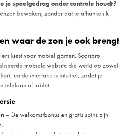
je je speelgedrag onder controle houdt?
grenzen bewaken, zonder dat je afhankelijk
len waar de zon je ook brengt
lers kiest voor mobiel gamen. Scoripro
aliseerde mobiele website die werkt op zowel
ort, en de interface is intuïtief, zodat je
 telefoon of tablet.
ersie
en
– De welkomstbonus en gratis spins zijn
n.