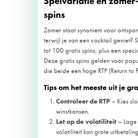
Spelvariatie en zomer‑
spins
Zomer staat synoniem voor ontspann
terwijl je van een cocktail geniet
tot 100 gratis spins, plus een spec
Deze gratis spins gelden voor popu
die beide een hoge RTP (Return to 
Tips om het meeste uit je gra
Controleer de RTP
– Kies slo
winstkansen.
Let op de volatiliteit
– Lage v
volatiliteit kan grote uitbetal