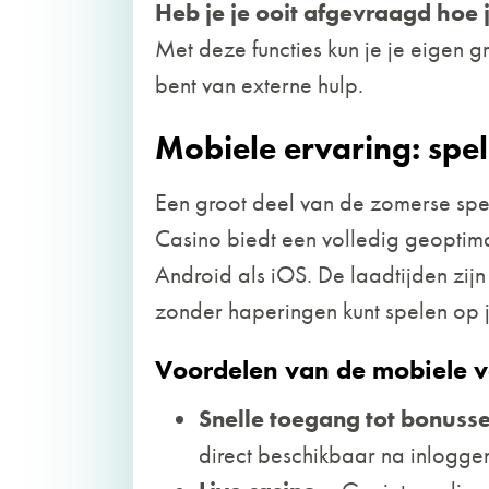
Heb je je ooit afgevraagd hoe 
Met deze functies kun je je eigen 
bent van externe hulp.
Mobiele ervaring: spe
Een groot deel van de zomerse spe
Casino biedt een volledig geoptim
Android als iOS. De laadtijden zijn k
zonder haperingen kunt spelen op je
Voordelen van de mobiele v
Snelle toegang tot bonuss
direct beschikbaar na inlogge