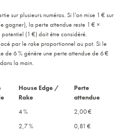
artie sur plusieurs numéros. Si l’on mise 1 € sur
 gagner), la perte attendue reste 1 € ×
otentiel (1 €) doit être considéré.
acé par le rake proportionnel au pot. Si le
ke de 6 % génère une perte attendue de 6 €
 dans la main.
e
House Edge /
Perte
le
Rake
attendue
4 %
2,00 €
2,7 %
0,81 €