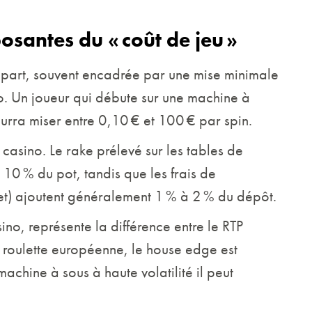
osantes du « coût de jeu »
départ, souvent encadrée par une mise minimale
. Un joueur qui débute sur une machine à
rra miser entre 0,10 € et 100 € par spin.
 casino. Le rake prélevé sur les tables de
 10 % du pot, tandis que les frais de
let) ajoutent généralement 1 % à 2 % du dépôt.
o, représente la différence entre le RTP
e roulette européenne, le house edge est
achine à sous à haute volatilité il peut