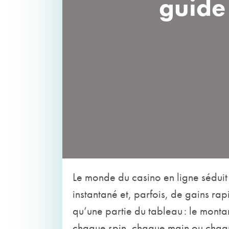
guide
Le monde du casino en ligne séduit
instantané et, parfois, de gains rap
qu’une partie du tableau : le montan
chaque spin, chaque main ou chaqu