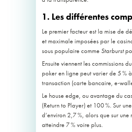
1. Les différentes comp
Le premier facteur est la mise de 
et maximale imposées par le casino
sous populaire comme
Starburst
pou
Ensuite viennent les commissions du
poker en ligne peut varier de 5 % à
transaction (carte bancaire, e‑wal
Le house edge, ou avantage du casin
(Return to Player) et 100 %. Sur un
d’environ 2,7 %, alors que sur une m
atteindre 7 % voire plus.