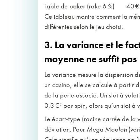
Table de poker (rake 6 %)
40 €
Ce tableau montre comment la mêm
différentes selon le jeu choisi.
3. La variance et le fa
moyenne ne suffit pas
La variance mesure la dispersion de
un casino, elle se calcule à partir 
de la perte associé. Un slot à vola
0,3 €² par spin, alors qu’un slot à 
Le écart‑type (racine carrée de la
déviation. Pour
Mega Moolah
(var
Cela signifie qu’une séquence de 1