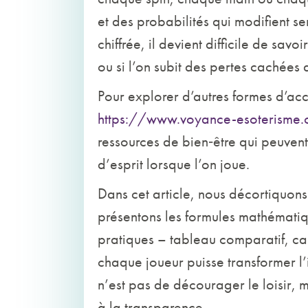
et des probabilités qui modifient s
chiffrée, il devient difficile de savo
ou si l’on subit des pertes cachées 
Pour explorer d’autres formes d’a
https://www.voyance-esoterisme
ressources de bien‑être qui peuvent
d’esprit lorsque l’on joue.
Dans cet article, nous décortiquon
présentons les formules mathématiqu
pratiques – tableau comparatif, calc
chaque joueur puisse transformer l’
n’est pas de décourager le loisir, 
à la transparence.