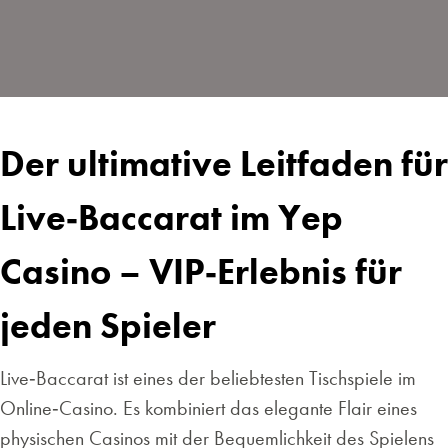
Der ultimative Leitfaden für
Live‑Baccarat im Yep
Casino – VIP‑Erlebnis für
jeden Spieler
Live‑Baccarat ist eines der beliebtesten Tischspiele im
Online‑Casino. Es kombiniert das elegante Flair eines
physischen Casinos mit der Bequemlichkeit des Spielens