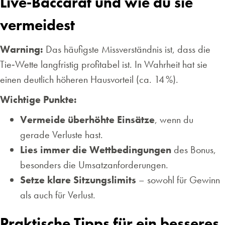
Live‑Baccarat und wie du sie
vermeidest
Warning:
Das häufigste Missverständnis ist, dass die
Tie‑Wette langfristig profitabel ist. In Wahrheit hat sie
einen deutlich höheren Hausvorteil (ca. 14 %).
Wichtige Punkte:
Vermeide überhöhte Einsätze
, wenn du
gerade Verluste hast.
Lies immer die Wettbedingungen
des Bonus,
besonders die Umsatzanforderungen.
Setze klare Sitzungslimits
– sowohl für Gewinn
als auch für Verlust.
Praktische Tipps für ein besseres