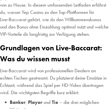
von zu Hause. In diesem umfassenden Leitfaden erfährst
du, warum Yep Casino zu den Top‑Plattformen für
Live‑Baccarat gehört, wie du den Willkommensbonus
und den Bonus ohne Einzahlung optimal nutzt und welche
VIP‑Vorteile dir langfristig zur Verfügung stehen.
Grundlagen von Live‑Baccarat:
Was du wissen musst
Live‑Baccarat wird von professionellen Dealern an
echten Tischen gestreamt. Du platzierst deine Einsätze in
Echtzeit, während das Spiel per HD‑Video übertragen
wird. Die wichtigsten Begriffe kurz erklärt:
Banker
,
Player
und
Tie
– die drei möglichen