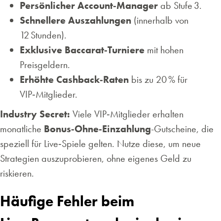
Persönlicher Account‑Manager
ab Stufe 3.
Schnellere Auszahlungen
(innerhalb von
12 Stunden).
Exklusive Baccarat‑Turniere
mit hohen
Preisgeldern.
Erhöhte Cashback‑Raten
bis zu 20 % für
VIP‑Mitglieder.
Industry Secret:
Viele VIP‑Mitglieder erhalten
monatliche
Bonus‑Ohne‑Einzahlung
-Gutscheine, die
speziell für Live‑Spiele gelten. Nutze diese, um neue
Strategien auszuprobieren, ohne eigenes Geld zu
riskieren.
Häufige Fehler beim