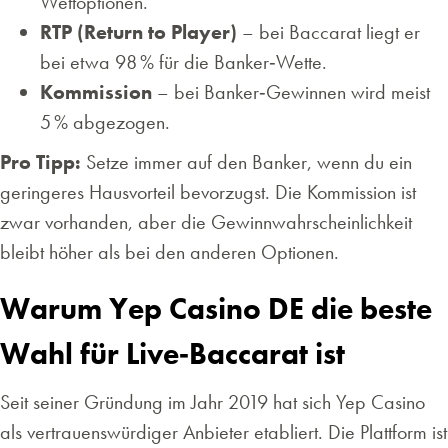
Wettoptionen.
RTP (Return to Player)
– bei Baccarat liegt er
bei etwa 98 % für die Banker‑Wette.
Kommission
– bei Banker‑Gewinnen wird meist
5 % abgezogen.
Pro Tipp:
Setze immer auf den Banker, wenn du ein
geringeres Hausvorteil bevorzugst. Die Kommission ist
zwar vorhanden, aber die Gewinnwahrscheinlichkeit
bleibt höher als bei den anderen Optionen.
Warum Yep Casino DE die beste
Wahl für Live‑Baccarat ist
Seit seiner Gründung im Jahr 2019 hat sich Yep Casino
als vertrauenswürdiger Anbieter etabliert. Die Plattform ist