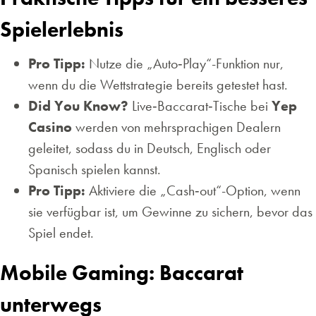
Spielerlebnis
Pro Tipp:
Nutze die „Auto‑Play“-Funktion nur,
wenn du die Wettstrategie bereits getestet hast.
Did You Know?
Live‑Baccarat‑Tische bei
Yep
Casino
werden von mehrsprachigen Dealern
geleitet, sodass du in Deutsch, Englisch oder
Spanisch spielen kannst.
Pro Tipp:
Aktiviere die „Cash‑out“-Option, wenn
sie verfügbar ist, um Gewinne zu sichern, bevor das
Spiel endet.
Mobile Gaming: Baccarat
unterwegs