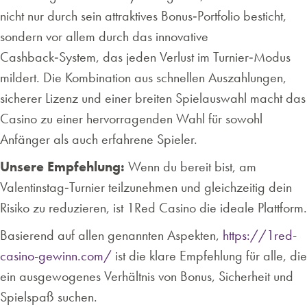
nicht nur durch sein attraktives Bonus‑Portfolio besticht,
sondern vor allem durch das innovative
Cashback‑System, das jeden Verlust im Turnier‑Modus
mildert. Die Kombination aus schnellen Auszahlungen,
sicherer Lizenz und einer breiten Spielauswahl macht das
Casino zu einer hervorragenden Wahl für sowohl
Anfänger als auch erfahrene Spieler.
Unsere Empfehlung:
Wenn du bereit bist, am
Valentinstag‑Turnier teilzunehmen und gleichzeitig dein
Risiko zu reduzieren, ist 1Red Casino die ideale Plattform.
Basierend auf allen genannten Aspekten,
https://1red-
casino-gewinn.com/
ist die klare Empfehlung für alle, die
ein ausgewogenes Verhältnis von Bonus, Sicherheit und
Spielspaß suchen.