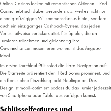
Online‑Casinos locken mit romantischen Aktionen. 1Red
Casino hebt sich dabei besonders ab, weil es nicht nur
einen großzügigen Willkommens‑Bonus bietet, sondern
auch ein einzigartiges Cashback‑System, das jeden
Verlust teilweise zurückerstattet. Für Spieler, die an
Turnieren teilnehmen und gleichzeitig ihre
Gewinnchancen maximieren wollen, ist das Angebot
ideal.
Im ersten Durchlauf fällt sofort die klare Navigation auf:
Die Startseite präsentiert den 1Red Bonus prominent, und
ein Bonus ohne Einzahlung lockt Neulinge an. Das
Design ist mobil‑optimiert, sodass du das Turnier jederzeit
von Smartphone oder Tablet aus verfolgen kannst.
Schlüssel­features und