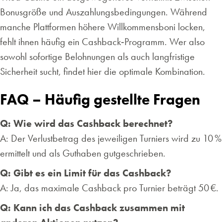
Bonusgröße und Auszahlungsbedingungen. Während
manche Plattformen höhere Willkommensboni locken,
fehlt ihnen häufig ein Cashback‑Programm. Wer also
sowohl sofortige Belohnungen als auch langfristige
Sicherheit sucht, findet hier die optimale Kombination.
FAQ – Häufig gestellte Fragen
Q: Wie wird das Cashback berechnet?
A: Der Verlustbetrag des jeweiligen Turniers wird zu 10 %
ermittelt und als Guthaben gutgeschrieben.
Q: Gibt es ein Limit für das Cashback?
A: Ja, das maximale Cashback pro Turnier beträgt 50 €.
Q: Kann ich das Cashback zusammen mit