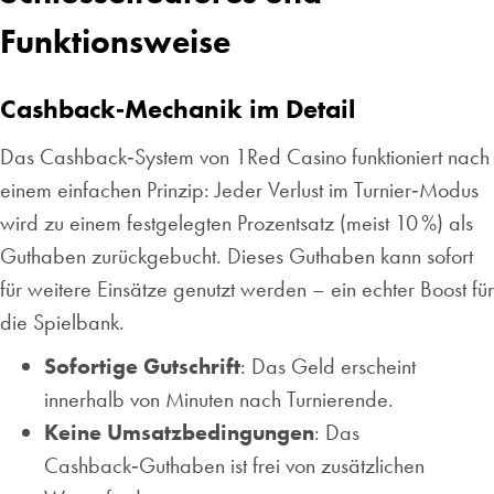
Funktionsweise
Cashback‑Mechanik im Detail
Das Cashback‑System von 1Red Casino funktioniert nach
einem einfachen Prinzip: Jeder Verlust im Turnier‑Modus
wird zu einem festgelegten Prozentsatz (meist 10 %) als
Guthaben zurückgebucht. Dieses Guthaben kann sofort
für weitere Einsätze genutzt werden – ein echter Boost für
die Spielbank.
Sofortige Gutschrift
: Das Geld erscheint
innerhalb von Minuten nach Turnierende.
Keine Umsatzbedingungen
: Das
Cashback‑Guthaben ist frei von zusätzlichen