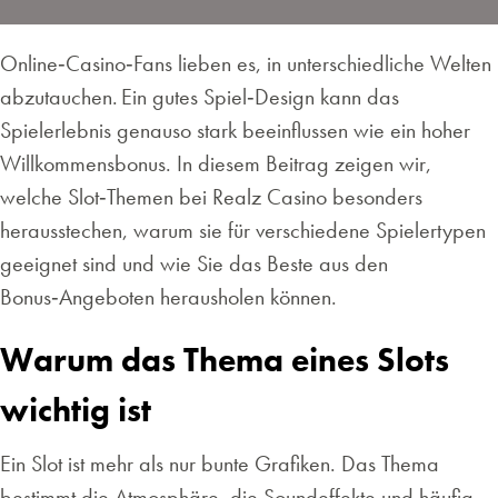
Online‑Casino‑Fans lieben es, in unterschiedliche Welten
abzutauchen. Ein gutes Spiel‑Design kann das
Spielerlebnis genauso stark beeinflussen wie ein hoher
Willkommensbonus. In diesem Beitrag zeigen wir,
welche Slot‑Themen bei Realz Casino besonders
herausstechen, warum sie für verschiedene Spielertypen
geeignet sind und wie Sie das Beste aus den
Bonus‑Angeboten herausholen können.
Warum das Thema eines Slots
wichtig ist
Ein Slot ist mehr als nur bunte Grafiken. Das Thema
bestimmt die Atmosphäre, die Soundeffekte und häufig