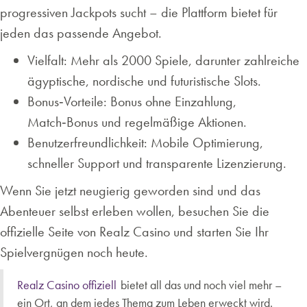
progressiven Jackpots sucht – die Plattform bietet für
jeden das passende Angebot.
Vielfalt: Mehr als 2000 Spiele, darunter zahlreiche
ägyptische, nordische und futuristische Slots.
Bonus‑Vorteile: Bonus ohne Einzahlung,
Match‑Bonus und regelmäßige Aktionen.
Benutzerfreundlichkeit: Mobile Optimierung,
schneller Support und transparente Lizenzierung.
Wenn Sie jetzt neugierig geworden sind und das
Abenteuer selbst erleben wollen, besuchen Sie die
offizielle Seite von Realz Casino und starten Sie Ihr
Spielvergnügen noch heute.
Realz Casino offiziell
bietet all das und noch viel mehr –
ein Ort, an dem jedes Thema zum Leben erweckt wird.