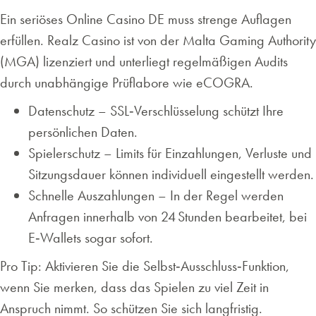
Ein seriöses Online Casino DE muss strenge Auflagen
erfüllen. Realz Casino ist von der Malta Gaming Authority
(MGA) lizenziert und unterliegt regelmäßigen Audits
durch unabhängige Prüflabore wie eCOGRA.
Datenschutz – SSL‑Verschlüsselung schützt Ihre
persönlichen Daten.
Spielerschutz – Limits für Einzahlungen, Verluste und
Sitzungsdauer können individuell eingestellt werden.
Schnelle Auszahlungen – In der Regel werden
Anfragen innerhalb von 24 Stunden bearbeitet, bei
E‑Wallets sogar sofort.
Pro Tip: Aktivieren Sie die Selbst‑Ausschluss‑Funktion,
wenn Sie merken, dass das Spielen zu viel Zeit in
Anspruch nimmt. So schützen Sie sich langfristig.