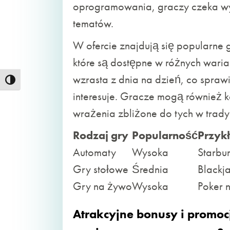
oprogramowania, graczy czeka wy
tematów.
W ofercie znajdują się popularne gr
które są dostępne w różnych wari
wzrasta z dnia na dzień, co spra
Toggle High Contrast
interesuje. Gracze mogą również ko
wrażenia zbliżone do tych w trady
Rodzaj gry
Popularność
Przykł
Automaty
Wysoka
Starbu
Gry stołowe
Średnia
Blackja
Gry na żywo
Wysoka
Poker 
Atrakcyjne bonusy i promoc