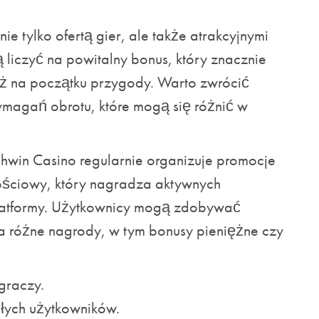
e tylko ofertą gier, ale także atrakcyjnymi
liczyć na powitalny bonus, który znacznie
uż na początku przygody. Warto zwrócić
magań obrotu, które mogą się różnić w
win Casino regularnie organizuje promocje
nościowy, który nagradza aktywnych
 platformy. Użytkownicy mogą zdobywać
na różne nagrody, w tym bonusy pieniężne czy
graczy.
ałych użytkowników.