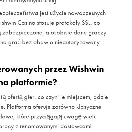
ści oferowanych usług.
ezpieczeństwa jest użycie nowoczesnych
shwin Casino stosuje protokoły SSL, co
są zabezpieczone, a osobiste dane graczy
ożna grać bez obaw o nieautoryzowany
ferowanych przez Wishwin
na platformie?
 ofertą gier, co czyni je miejscem, gdzie
ie. Platforma oferuje zarówno klasyczne
ołowe, które przyciągają uwagę wielu
ółpracy z renomowanymi dostawcami