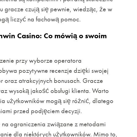
u gracze czują się pewnie, wiedząc, że w
mogą liczyć na fachową pomoc.
shwin Casino: Co mówią o swoim
zenie przy wyborze operatora
bywa pozytywne recenzje dzięki swojej
gier oraz atrakcyjnych bonusach. Gracze
az wysoką jakość obsługi klienta. Warto
a użytkowników mogą się różnić, dlatego
iami przed podjęciem decyzji.
 na ograniczenia związane z metodami
anie dla niektórych użytkowników. Mimo to,