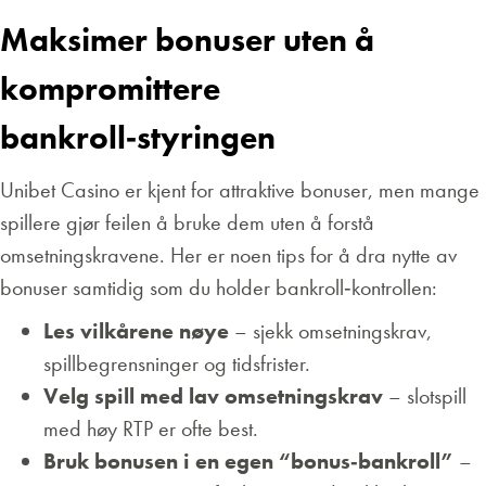
Maksimer bonuser uten å
kompromittere
bankroll‑styringen
Unibet Casino er kjent for attraktive bonuser, men mange
spillere gjør feilen å bruke dem uten å forstå
omsetningskravene. Her er noen tips for å dra nytte av
bonuser samtidig som du holder bankroll‑kontrollen:
Les vilkårene nøye
– sjekk omsetningskrav,
spillbegrensninger og tidsfrister.
Velg spill med lav omsetningskrav
– slotspill
med høy RTP er ofte best.
Bruk bonusen i en egen “bonus‑bankroll”
–