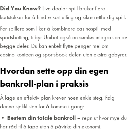
Did You Know?
Live dealer‑spill bruker flere
kortstokker for å hindre korttelling og sikre rettferdig spill.
For spillere som liker å kombinere casinospill med
sportsbetting, tilbyr Unibet også en sømløs integrasjon av
begge deler. Du kan enkelt flytte penger mellom
casino‑kontoen og sportsbook‑delen uten ekstra gebyrer.
Hvordan sette opp din egen
bankroll‑plan i praksis
Å lage en effektiv plan krever noen enkle steg. Følg
denne sjekklisten for å komme i gang:
•
Bestem din totale bankroll
– regn ut hvor mye du
har råd til å tape uten å påvirke din økonomi.