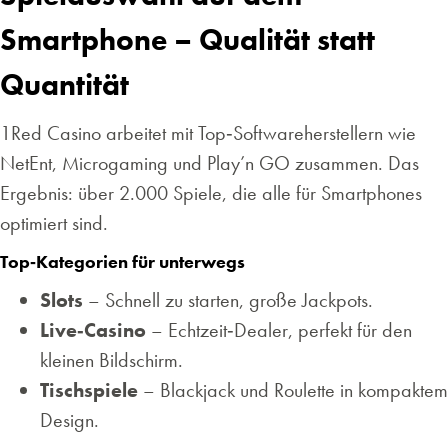
Smartphone – Qualität statt
Quantität
1Red Casino arbeitet mit Top‑Softwareherstellern wie
NetEnt, Microgaming und Play’n GO zusammen. Das
Ergebnis: über 2.000 Spiele, die alle für Smartphones
optimiert sind.
Top‑Kategorien für unterwegs
Slots
– Schnell zu starten, große Jackpots.
Live‑Casino
– Echtzeit‑Dealer, perfekt für den
kleinen Bildschirm.
Tischspiele
– Blackjack und Roulette in kompaktem
Design.