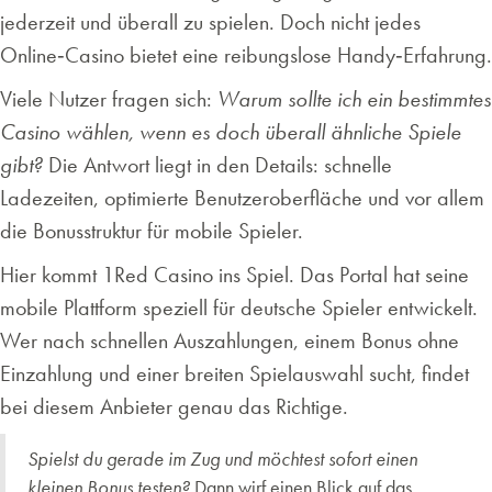
jederzeit und überall zu spielen. Doch nicht jedes
Online‑Casino bietet eine reibungslose Handy‑Erfahrung.
Viele Nutzer fragen sich:
Warum sollte ich ein bestimmtes
Casino wählen, wenn es doch überall ähnliche Spiele
gibt?
Die Antwort liegt in den Details: schnelle
Ladezeiten, optimierte Benutzeroberfläche und vor allem
die Bonusstruktur für mobile Spieler.
Hier kommt 1Red Casino ins Spiel. Das Portal hat seine
mobile Plattform speziell für deutsche Spieler entwickelt.
Wer nach schnellen Auszahlungen, einem Bonus ohne
Einzahlung und einer breiten Spielauswahl sucht, findet
bei diesem Anbieter genau das Richtige.
Spielst du gerade im Zug und möchtest sofort einen
kleinen Bonus testen?
Dann wirf einen Blick auf das