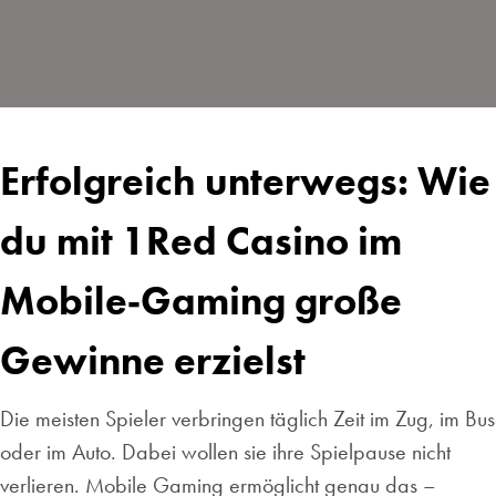
Erfolgreich unterwegs: Wie
du mit 1Red Casino im
Mobile‑Gaming große
Gewinne erzielst
Die meisten Spieler verbringen täglich Zeit im Zug, im Bus
oder im Auto. Dabei wollen sie ihre Spielpause nicht
verlieren. Mobile Gaming ermöglicht genau das –