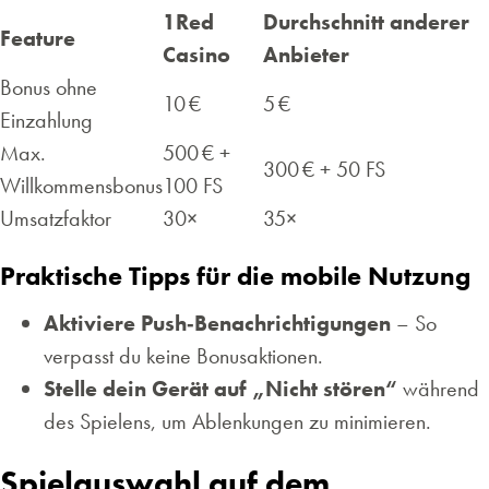
1Red
Durchschnitt anderer
Feature
Casino
Anbieter
Bonus ohne
10 €
5 €
Einzahlung
Max.
500 € +
300 € + 50 FS
Willkommensbonus
100 FS
Umsatzfaktor
30×
35×
Praktische Tipps für die mobile Nutzung
Aktiviere Push‑Benachrichtigungen
– So
verpasst du keine Bonusaktionen.
Stelle dein Gerät auf „Nicht stören“
während
des Spielens, um Ablenkungen zu minimieren.
Spielauswahl auf dem