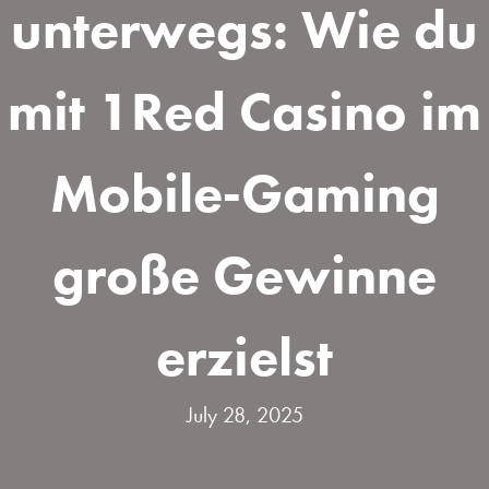
unterwegs: Wie du
mit 1Red Casino im
Mobile‑Gaming
große Gewinne
erzielst
July 28, 2025