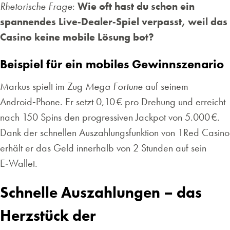
Rhetorische Frage
:
Wie oft hast du schon ein
spannendes Live‑Dealer‑Spiel verpasst, weil das
Casino keine mobile Lösung bot?
Beispiel für ein mobiles Gewinnszenario
Markus spielt im Zug
Mega Fortune
auf seinem
Android‑Phone. Er setzt 0,10 € pro Drehung und erreicht
nach 150 Spins den progressiven Jackpot von 5.000 €.
Dank der schnellen Auszahlungsfunktion von 1Red Casino
erhält er das Geld innerhalb von 2 Stunden auf sein
E‑Wallet.
Schnelle Auszahlungen – das
Herzstück der