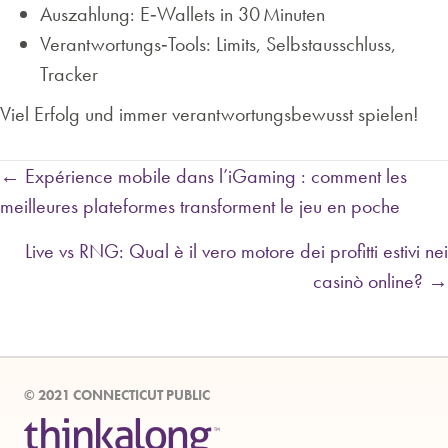
Auszahlung: E‑Wallets in 30 Minuten
Verantwortungs‑Tools: Limits, Selbstausschluss,
Tracker
Viel Erfolg und immer verantwortungsbewusst spielen!
Posts
← Expérience mobile dans l’iGaming : comment les
meilleures plateformes transforment le jeu en poche
navigation
Live vs RNG: Qual è il vero motore dei profitti estivi nei
casinò online? →
© 2021 CONNECTICUT PUBLIC