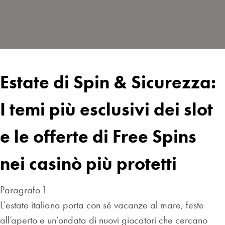
Estate di Spin & Sicurezza:
I temi più esclusivi dei slot
e le offerte di Free Spins
nei casinò più protetti
Paragrafo 1
L’estate italiana porta con sé vacanze al mare, feste
all’aperto e un’ondata di nuovi giocatori che cercano