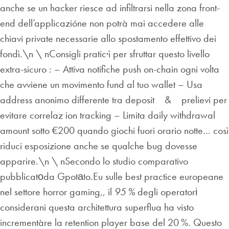
anche se un hacker riesce ad infiltrarsi nella zona front-
end dell’applicazióne non potrà mai accedere alle
chiavi private necessarie allo spostamento effettivo dei
fondì.\n \ nConsigli pratic·ì per sfruttar questo livello
extra-sicuro : – Attiva notifiche push on-chain ogni volta
che avviene un movimento fund ­al tuo wallet – Usa
address anonimo differente tra deposit & prelievi per
evitare correlaz ion tracking – Limita daily withdrawal
amount sotto €200 quando giochi fuori orario notte… così
riduci esposizione anche se qualche bug dovesse
apparire.\n \ nSecondo lo studio comparativo
pubblicatοda Gpotаto.​Eu sulle best practice europeane
nel settore horror gaming,, il
95 %
degli operatorі
considerani questa architettura superflua ha visto
incrementàre la retention player base del ‎20 %. Questo