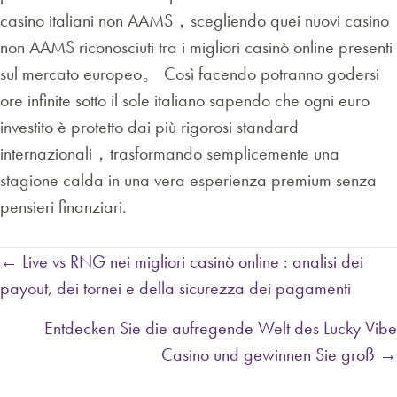
casino italiani non AAMS，scegliendo quei nuovi casino
non AAMS riconosciuti tra i migliori casinò online presenti
sul mercato europeo。 Così facendo potranno godersi
ore infinite sotto il sole italiano sapendo che ogni euro
investito è protetto dai più rigorosi standard
internazionali，trasformando semplicemente una
stagione calda in una vera esperienza premium senza
pensieri finanziari.
Posts
← Live vs RNG nei migliori casinò online : analisi dei
payout, dei tornei e della sicurezza dei pagamenti
navigation
Entdecken Sie die aufregende Welt des Lucky Vibe
Casino und gewinnen Sie groß →