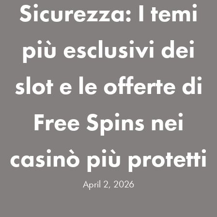
Sicurezza: I temi
più esclusivi dei
slot e le offerte di
Free Spins nei
casinò più protetti
April 2, 2026