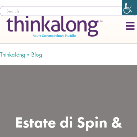
Thinkalong »
Blog
Estate di Spin &