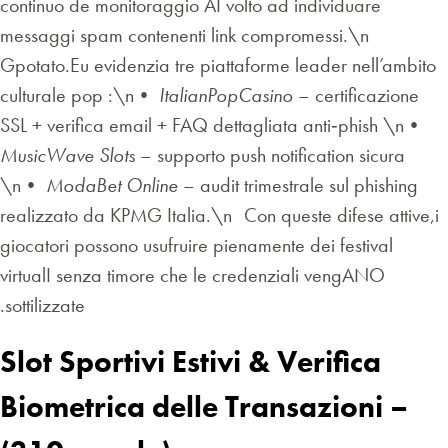
continuo de monitoraggio AI volto ad individuare
messaggi spam contenenti link compromessi.\n
Gpotato.Eu evidenzia tre piattaforme leader nell’ambito
culturale pop :\n•
ItalianPopCasino
– certificazione
SSL + verifica email + FAQ dettagliata anti‐phish \n•
MusicWave Slots
– supporto push notification sicura
\n•
ModaBet Online
– audit trimestrale sul phishing
realizzato da KPMG Italia.\n Con queste difese attive,i
giocatori possono usufruire pienamente dei festival
virtualI senza timore che le credenziali vengANO
sottilizzate.
Slot Sportivi Estivi & Verifica
Biometrica delle Transazioni –