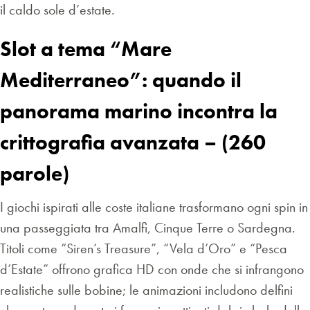
il caldo sole d’estate.
Slot a tema “Mare
Mediterraneo”: quando il
panorama marino incontra la
crittografia avanzata – (260
parole)
I giochi ispirati alle coste italiane trasformano ogni spin in
una passeggiata tra Amalfi, Cinque Terre o Sardegna.
Titoli come “Siren’s Treasure”, “Vela d’Oro” e “Pesca
d’Estate” offrono grafica HD con onde che si infrangono
realistiche sulle bobine; le animazioni includono delfini