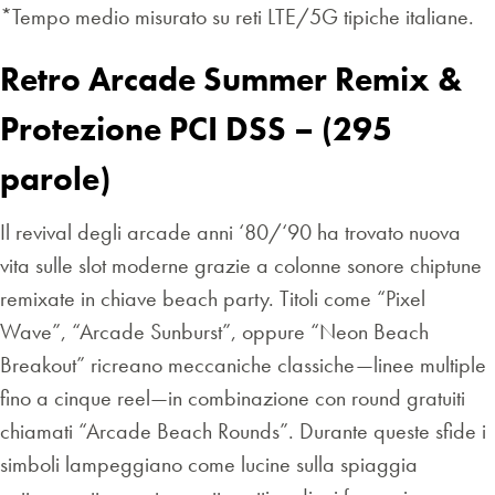
*Tempo medio misurato su reti LTE/5G tipiche italiane.
Retro Arcade Summer Remix &
Protezione PCI DSS – (295
parole)
Il revival degli arcade anni ‘80/‘90 ha trovato nuova
vita sulle slot moderne grazie a colonne sonore chiptune
remixate in chiave beach party. Titoli come “Pixel
Wave”, “Arcade Sunburst”, oppure “Neon Beach
Breakout” ricreano meccaniche classiche—linee multiple
fino a cinque reel—in combinazione con round gratuiti
chiamati “Arcade Beach Rounds”. Durante queste sfide i
simboli lampeggiano come lucine sulla spiaggia