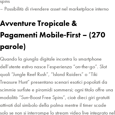
spins
– Possibilità di rivendere asset nel marketplace interno
Avventure Tropicale &
Pagamenti Mobile‑First – (270
parole)
Quando la giungla digitale incontra lo smartphone
dell’utente estivo nasce l’esperienza “on‑the‑go”. Slot
quali “Jungle Reef Rush”, “Island Raiders” o “Tiki
Treasure Hunt” presentano scenari esotici popolati da
scimmie surfiste e piramidi sommersi; ogni titolo offre una
modalità “Sun‑Boost Free Spins”, cioè dieci giri gratuiti
attivati dal simbolo della palma mentre il timer scade
solo se non si interrompe lo stream video live integrato nel