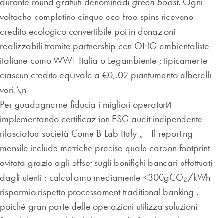
durante round gratuitï denominad
i green boost
. Ogni
voltache completino cinque eco-free spins ricevono
credito ecologico convertibile poi in donazioni
realizzabili tramite partnership con ONG ambientaliste
italiane como WWF Italia o Legambiente ; tipicamente
ciascun credito equivale a €0,.02 piantumanto alberelli
veri.\n
Per guadagnarne fiducia i migliori operatorи
implementando certificaz ion ESG audit indipendente
rilasciatoa società Come B Lab Italy 。 Il reporting
mensile include metriche precise quale carbon footprint
evitata grazie agli offset sugli bonifiçhi bancari effettuat­i
dagli utenti : calcoliamo mediamente <300gCO₂/kWh
risparmio rispetto processament traditional banking ,
poiché gran parte delle operazio­ni utilizza soluzioni