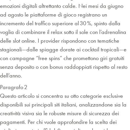
emozioni digitali altrettanto calde. Nei mesi da giugno
ad agosto le piattaforme di gioco registrano un
incremento del traffico superiore al 30 %, spinto dalla
voglia di combinare il relax sotto il sole con l’adrenalina
delle slot online. I provider rispondono con tematiche
stagionali—dalle spiagge dorate ai cocktail tropicali—e
con campagne “free spins” che promettono giri gratuiti
senza deposito o con bonus raddoppiati rispetto al resto
dell’anno.
Paragrafo 2
Questo articolo si concentra su otto categorie esclusive
disponibili sui principali siti italiani, analizzandone sia la
creatività visiva sia le robuste misure di sicurezza dei
pagamenti. Per chi vuole approfondire la scelta dei