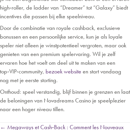
high‑roller, de ladder van “Dreamer” tot “Galaxy” biedt
incentives die passen bij elke speelniveau.
Door de combinatie van royale cashback, exclusieve
bonussen en een persoonlijke service, kun je als loyale
speler niet alleen je winstpotentieel vergroten, maar ook
genieten van een premium spelervaring. Wil je zelf
ervaren hoe het voelt om deel uit te maken van een
top‑VIP‑community,
bezoek website
en start vandaag
nog met je eerste storting.
Onthoud: speel verstandig, blijf binnen je grenzen en laat
de beloningen van Novadreams Casino je speelplezier
naar een hoger niveau tillen.
Posts
← Megaways et Cash‑Back : Comment les Nouveaux