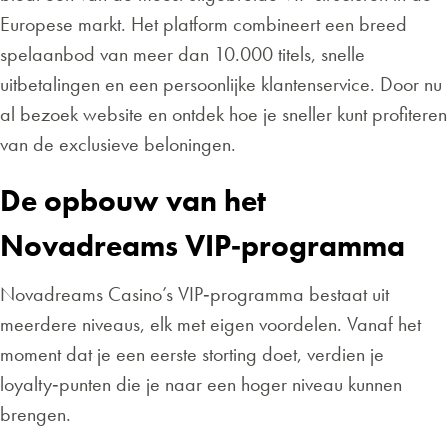
Europese markt. Het platform combineert een breed
spelaanbod van meer dan 10.000 titels, snelle
uitbetalingen en een persoonlijke klantenservice. Door nu
al bezoek website en ontdek hoe je sneller kunt profiteren
van de exclusieve beloningen.
De opbouw van het
Novadreams VIP‑programma
Novadreams Casino’s VIP‑programma bestaat uit
meerdere niveaus, elk met eigen voordelen. Vanaf het
moment dat je een eerste storting doet, verdien je
loyalty‑punten die je naar een hoger niveau kunnen
brengen.