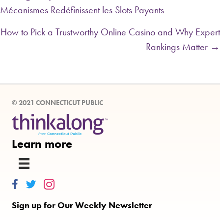
Mécanismes Redéfinissent les Slots Payants
navigation
How to Pick a Trustworthy Online Casino and Why Expert
Rankings Matter →
© 2021 CONNECTICUT PUBLIC
Learn more
Thinkalong on Facebook
Thinkalong on Twitter
Thinkalong on Instagram
Sign up for Our Weekly Newsletter