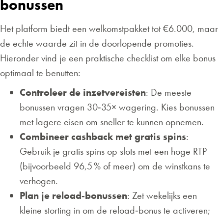
bonussen
Het platform biedt een welkomstpakket tot €6.000, maar
de echte waarde zit in de doorlopende promoties.
Hieronder vind je een praktische checklist om elke bonus
optimaal te benutten:
Controleer de inzetvereisten
: De meeste
bonussen vragen 30‑35× wagering. Kies bonussen
met lagere eisen om sneller te kunnen opnemen.
Combineer cashback met gratis spins
:
Gebruik je gratis spins op slots met een hoge RTP
(bijvoorbeeld 96,5 % of meer) om de winstkans te
verhogen.
Plan je reload‑bonussen
: Zet wekelijks een
kleine storting in om de reload‑bonus te activeren;