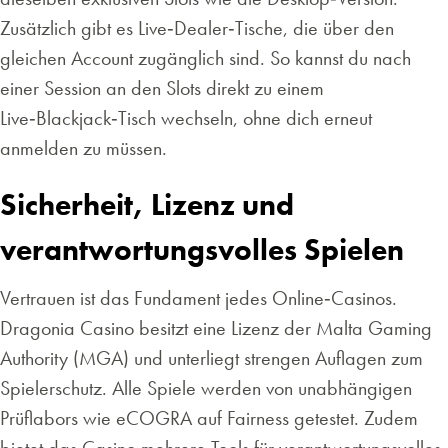
Zusätzlich gibt es Live‑Dealer‑Tische, die über den
gleichen Account zugänglich sind. So kannst du nach
einer Session an den Slots direkt zu einem
Live‑Blackjack‑Tisch wechseln, ohne dich erneut
anmelden zu müssen.
Sicherheit, Lizenz und
verantwortungsvolles Spielen
Vertrauen ist das Fundament jedes Online‑Casinos.
Dragonia Casino besitzt eine Lizenz der Malta Gaming
Authority (MGA) und unterliegt strengen Auflagen zum
Spielerschutz. Alle Spiele werden von unabhängigen
Prüflabors wie eCOGRA auf Fairness getestet. Zudem