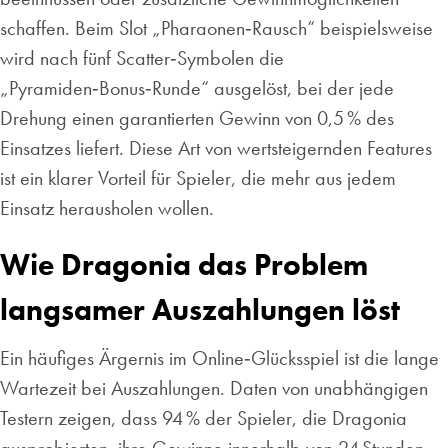
schaffen. Beim Slot „Pharaonen‑Rausch“ beispielsweise
wird nach fünf Scatter‑Symbolen die
„Pyramiden‑Bonus‑Runde“ ausgelöst, bei der jede
Drehung einen garantierten Gewinn von 0,5 % des
Einsatzes liefert. Diese Art von wertsteigernden Features
ist ein klarer Vorteil für Spieler, die mehr aus jedem
Einsatz herausholen wollen.
Wie Dragonia das Problem
langsamer Auszahlungen löst
Ein häufiges Ärgernis im Online‑Glücksspiel ist die lange
Wartezeit bei Auszahlungen. Daten von unabhängigen
Testern zeigen, dass 94 % der Spieler, die Dragonia