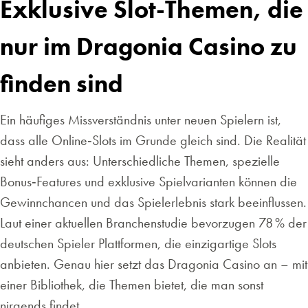
Exklusive Slot-Themen, die
nur im Dragonia Casino zu
finden sind
Ein häufiges Missverständnis unter neuen Spielern ist,
dass alle Online‑Slots im Grunde gleich sind. Die Realität
sieht anders aus: Unterschiedliche Themen, spezielle
Bonus‑Features und exklusive Spielvarianten können die
Gewinnchancen und das Spielerlebnis stark beeinflussen.
Laut einer aktuellen Branchenstudie bevorzugen 78 % der
deutschen Spieler Plattformen, die einzigartige Slots
anbieten. Genau hier setzt das Dragonia Casino an – mit
einer Bibliothek, die Themen bietet, die man sonst
nirgends findet.