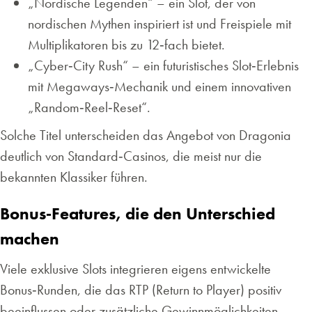
„Nordische Legenden“ – ein Slot, der von
nordischen Mythen inspiriert ist und Freispiele mit
Multiplikatoren bis zu 12‑fach bietet.
„Cyber‑City Rush“ – ein futuristisches Slot‑Erlebnis
mit Megaways‑Mechanik und einem innovativen
„Random‑Reel‑Reset“.
Solche Titel unterscheiden das Angebot von Dragonia
deutlich von Standard‑Casinos, die meist nur die
bekannten Klassiker führen.
Bonus‑Features, die den Unterschied
machen
Viele exklusive Slots integrieren eigens entwickelte
Bonus‑Runden, die das RTP (Return to Player) positiv
beeinflussen oder zusätzliche Gewinnmöglichkeiten