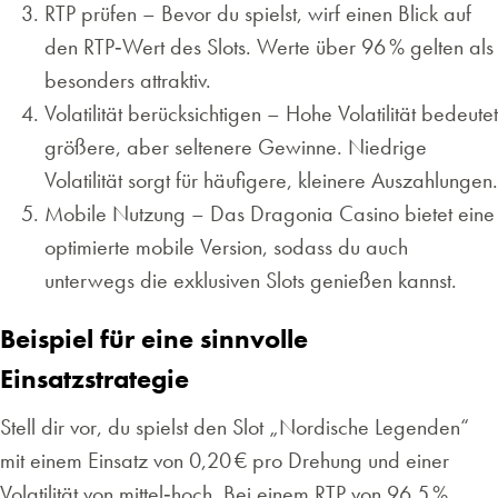
RTP prüfen – Bevor du spielst, wirf einen Blick auf
den RTP‑Wert des Slots. Werte über 96 % gelten als
besonders attraktiv.
Volatilität berücksichtigen – Hohe Volatilität bedeutet
größere, aber seltenere Gewinne. Niedrige
Volatilität sorgt für häufigere, kleinere Auszahlungen.
Mobile Nutzung – Das Dragonia Casino bietet eine
optimierte mobile Version, sodass du auch
unterwegs die exklusiven Slots genießen kannst.
Beispiel für eine sinnvolle
Einsatzstrategie
Stell dir vor, du spielst den Slot „Nordische Legenden“
mit einem Einsatz von 0,20 € pro Drehung und einer
Volatilität von mittel‑hoch. Bei einem RTP von 96,5 %