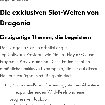
Die exklusiven Slot‑Welten von
Dragonia
Einzigartige Themen, die begeistern
Das Dragonia Casino arbeitet eng mit
Top‑Software‑Providern wie NetEnt, Play’n GO und
Pragmatic Play zusammen. Diese Partnerschaften
ermöglichen exklusive Lizenzspiele, die nur auf dieser
Plattform verfügbar sind. Beispiele sind:
„Pharaonen‑Rausch“ – ein ägyptisches Abenteuer
mit expandierenden Wild‑Reels und einem
progressiven Jackpot.