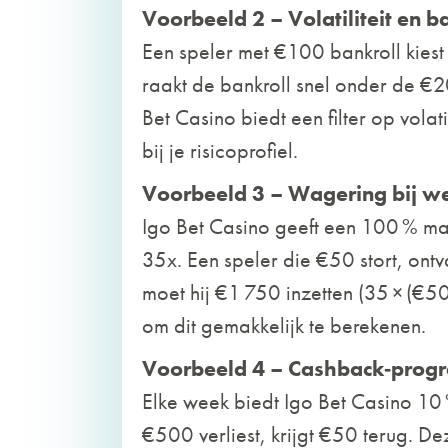
Voorbeeld 2 – Volatiliteit en b
Een speler met €100 bankroll kiest 
raakt de bankroll snel onder de €2
Bet Casino biedt een filter op volat
bij je risicoprofiel.
Voorbeeld 3 – Wagering bij 
Igo Bet Casino geeft een 100 % m
35x. Een speler die €50 stort, on
moet hij €1 750 inzetten (35 × (€50
om dit gemakkelijk te berekenen.
Voorbeeld 4 – Cashback‑pro
Elke week biedt Igo Bet Casino 10 
€500 verliest, krijgt €50 terug. D