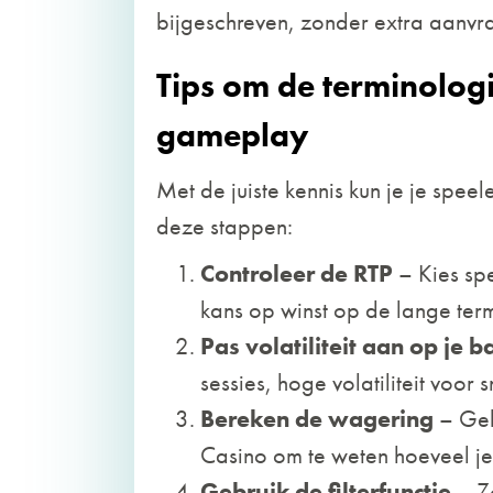
bijgeschreven, zonder extra aanvr
Tips om de terminologi
gameplay
Met de juiste kennis kun je je speel
deze stappen:
Controleer de RTP
– Kies sp
kans op winst op de lange term
Pas volatiliteit aan op je b
sessies, hoge volatiliteit voor s
Bereken de wagering
– Geb
Casino om te weten hoeveel je
Gebruik de filterfunctie
– Zo