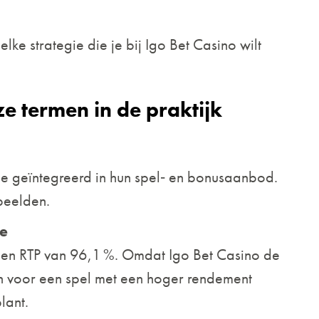
ke strategie die je bij Igo Bet Casino wilt
e termen in de praktijk
ie geïntegreerd in hun spel‑ en bonusaanbod.
beelden.
ze
en RTP van 96,1 %. Omdat Igo Bet Casino de
zen voor een spel met een hoger rendement
lant.