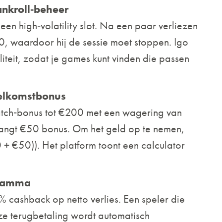
ankroll‑beheer
een high‑volatility slot. Na een paar verliezen
0, waardoor hij de sessie moet stoppen. Igo
iliteit, zodat je games kunt vinden die passen
welkomstbonus
atch‑bonus tot €200 met een wagering van
tvangt €50 bonus. Om het geld op te nemen,
 + €50)). Het platform toont een calculator
gramma
% cashback op netto verlies. Een speler die
eze terugbetaling wordt automatisch