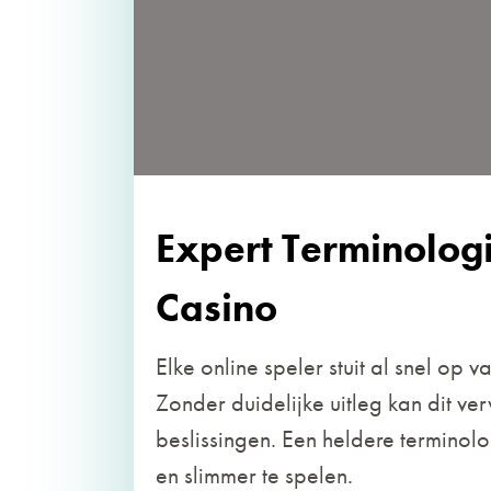
Expert Terminologi
Casino
Elke online speler stuit al snel op v
Zonder duidelijke uitleg kan dit ver
beslissingen. Een heldere terminolo
en slimmer te spelen.