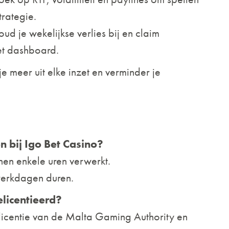
trategie.
ud je wekelijkse verlies bij en claim
et dashboard.
e meer uit elke inzet en verminder je
n bij Igo Bet Casino?
en enkele uren verwerkt.
werkdagen duren.
elicentieerd?
 licentie van de Malta Gaming Authority en