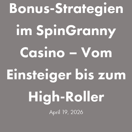
Bonus‑Strategien
im SpinGranny
Casino – Vom
Einsteiger bis zum
High‑Roller
April 19, 2026