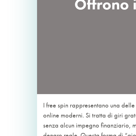
Offrono i
I free spin rappresentano una delle
online moderni. Si tratta di giri gra
senza alcun impegno finanziario, ma 
denaro reale. Questa forma di “gioc