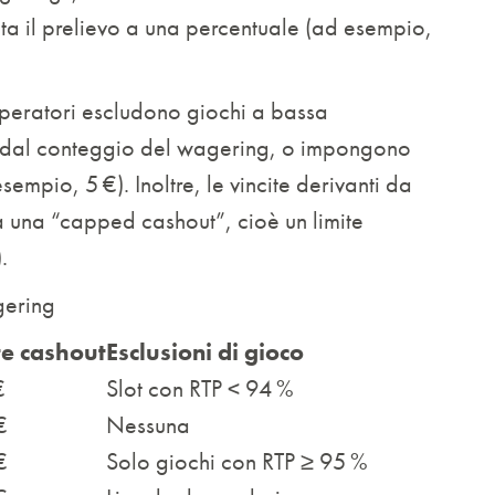
ita il prelievo a una percentuale (ad esempio,
 operatori escludono giochi a bassa
%) dal conteggio del wagering, o impongono
mpio, 5 €). Inoltre, le vincite derivanti da
a una “capped cashout”, cioè un limite
.
gering
te cashout
Esclusioni di gioco
€
Slot con RTP < 94 %
€
Nessuna
€
Solo giochi con RTP ≥ 95 %