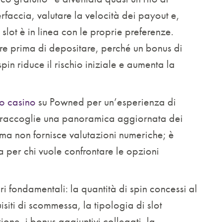
erfaccia, valutare la velocità dei payout e,
 slot è in linea con le proprie preferenze.
are prima di depositare, perché un bonus di
n riduce il rischio iniziale e aumenta la
to casino
su Powned per un’esperienza di
to raccoglie una panoramica aggiornata dei
 ma non fornisce valutazioni numeriche; è
 per chi vuole confrontare le opzioni
i fondamentali: la quantità di spin concessi al
siti di scommessa, la tipologia di slot
one, i bonus aggiuntivi collegati, la