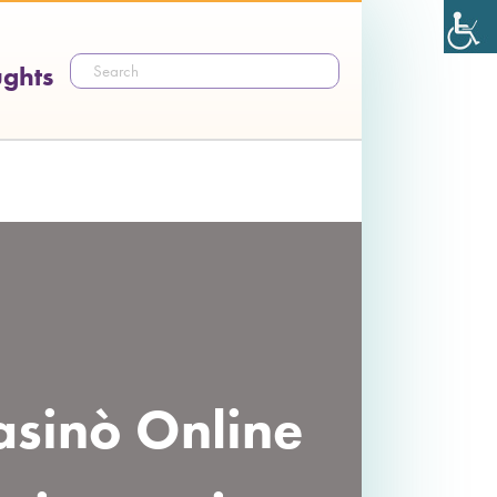
ughts
asinò Online