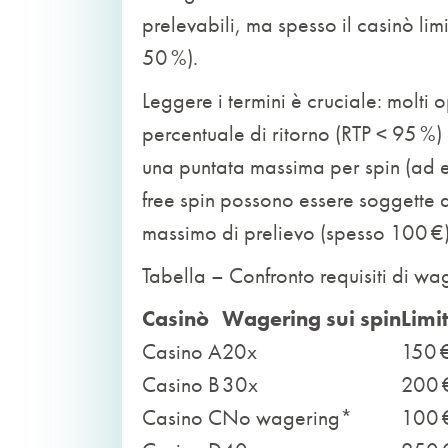
prelevabili, ma spesso il casinò lim
50 %).
Leggere i termini è cruciale: molti
percentuale di ritorno (RTP < 95 
una puntata massima per spin (ad ese
free spin possono essere soggette 
massimo di prelievo (spesso 100 €)
Tabella – Confronto requisiti di wa
Casinò
Wagering sui spin
Limi
Casino A
20x
150 
Casino B
30x
200 
Casino C
No wagering*
100 