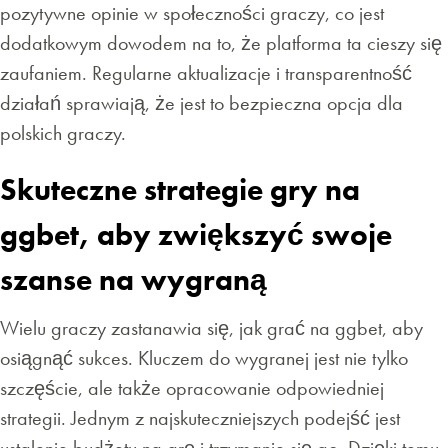
pozytywne opinie w społeczności graczy, co jest
dodatkowym dowodem na to, że platforma ta cieszy się
zaufaniem. Regularne aktualizacje i transparentność
działań sprawiają, że jest to bezpieczna opcja dla
polskich graczy.
Skuteczne strategie gry na
ggbet, aby zwiększyć swoje
szanse na wygraną
Wielu graczy zastanawia się, jak grać na ggbet, aby
osiągnąć sukces. Kluczem do wygranej jest nie tylko
szczęście, ale także opracowanie odpowiedniej
strategii. Jednym z najskuteczniejszych podejść jest