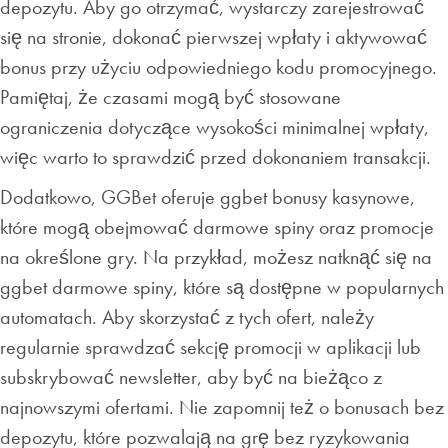
depozytu. Aby go otrzymać, wystarczy zarejestrować
się na stronie, dokonać pierwszej wpłaty i aktywować
bonus przy użyciu odpowiedniego kodu promocyjnego.
Pamiętaj, że czasami mogą być stosowane
ograniczenia dotyczące wysokości minimalnej wpłaty,
więc warto to sprawdzić przed dokonaniem transakcji.
Dodatkowo, GGBet oferuje ggbet bonusy kasynowe,
które mogą obejmować darmowe spiny oraz promocje
na określone gry. Na przykład, możesz natknąć się na
ggbet darmowe spiny, które są dostępne w popularnych
automatach. Aby skorzystać z tych ofert, należy
regularnie sprawdzać sekcję promocji w aplikacji lub
subskrybować newsletter, aby być na bieżąco z
najnowszymi ofertami. Nie zapomnij też o bonusach bez
depozytu, które pozwalają na grę bez ryzykowania