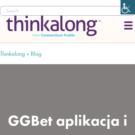
Thinkalong »
Blog
GGBet aplikacja i