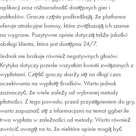
aplikacji oraz różnorodność dostępnych gier i
zakładów. Gracze często podkreślają, że platforma
oferuje atrakcyjne bonusy, które zwiększają ich szanse
na wygrane. Pozytywne opinie dotyczą także jakości
obsługi klienta, która jest dostępna 24/7.
Jednak nie brakuje również negatywnych głosów.
Krytyka dotyczy przede wszystkim kwestii związanych z
wypłatami. Część graczy skarży się na długi czas
oczekiwania na wypłatę środków. Warto jednak
zaznaczyć, że wiele zależy od wybranej metody
płatności. Z tego powodu, przed przystąpieniem do gry,
warto zapoznać się z informacjami na temat ggbet ile
trwa wypłata w zależności od metody. Warto również
zwrócić uwagę na to, że niektóre opinie mogą być