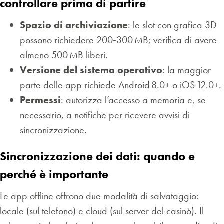
controllare prima di partire
Spazio di archiviazione
: le slot con grafica 3D
possono richiedere 200‑300 MB; verifica di avere
almeno 500 MB liberi.
Versione del sistema operativo
: la maggior
parte delle app richiede Android 8.0+ o iOS 12.0+.
Permessi
: autorizza l’accesso a memoria e, se
necessario, a notifiche per ricevere avvisi di
sincronizzazione.
Sincronizzazione dei dati: quando e
perché è importante
Le app offline offrono due modalità di salvataggio:
locale (sul telefono) e cloud (sul server del casinò). Il