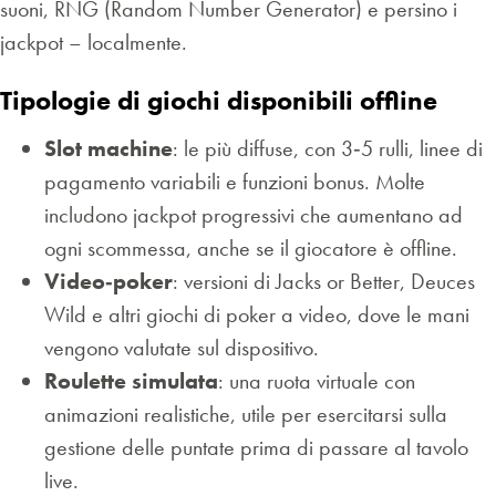
suoni, RNG (Random Number Generator) e persino i
jackpot – localmente.
Tipologie di giochi disponibili offline
Slot machine
: le più diffuse, con 3‑5 rulli, linee di
pagamento variabili e funzioni bonus. Molte
includono jackpot progressivi che aumentano ad
ogni scommessa, anche se il giocatore è offline.
Video‑poker
: versioni di Jacks or Better, Deuces
Wild e altri giochi di poker a video, dove le mani
vengono valutate sul dispositivo.
Roulette simulata
: una ruota virtuale con
animazioni realistiche, utile per esercitarsi sulla
gestione delle puntate prima di passare al tavolo
live.