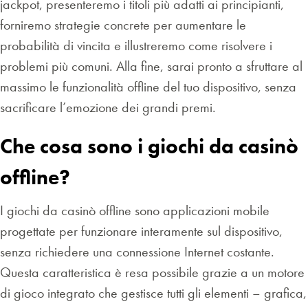
jackpot, presenteremo i titoli più adatti ai principianti,
forniremo strategie concrete per aumentare le
probabilità di vincita e illustreremo come risolvere i
problemi più comuni. Alla fine, sarai pronto a sfruttare al
massimo le funzionalità offline del tuo dispositivo, senza
sacrificare l’emozione dei grandi premi.
Che cosa sono i giochi da casinò
offline?
I giochi da casinò offline sono applicazioni mobile
progettate per funzionare interamente sul dispositivo,
senza richiedere una connessione Internet costante.
Questa caratteristica è resa possibile grazie a un motore
di gioco integrato che gestisce tutti gli elementi – grafica,