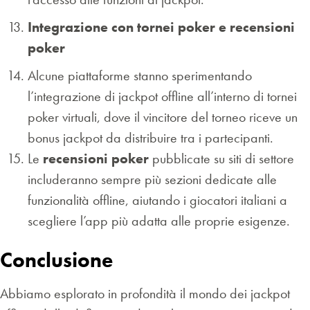
Integrazione con tornei poker e recensioni
poker
Alcune piattaforme stanno sperimentando
l’integrazione di jackpot offline all’interno di tornei
poker virtuali, dove il vincitore del torneo riceve un
bonus jackpot da distribuire tra i partecipanti.
Le
recensioni poker
pubblicate su siti di settore
includeranno sempre più sezioni dedicate alle
funzionalità offline, aiutando i giocatori italiani a
scegliere l’app più adatta alle proprie esigenze.
Conclusione
Abbiamo esplorato in profondità il mondo dei jackpot