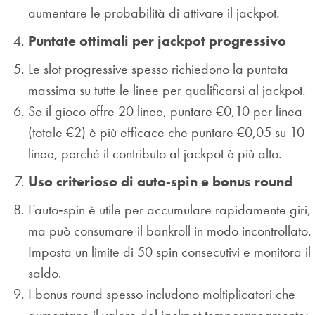
aumentare le probabilità di attivare il jackpot.
Puntate ottimali per jackpot progressivo
Le slot progressive spesso richiedono la puntata
massima su tutte le linee per qualificarsi al jackpot.
Se il gioco offre 20 linee, puntare €0,10 per linea
(totale €2) è più efficace che puntare €0,05 su 10
linee, perché il contributo al jackpot è più alto.
Uso criterioso di auto‑spin e bonus round
L’auto‑spin è utile per accumulare rapidamente giri,
ma può consumare il bankroll in modo incontrollato.
Imposta un limite di 50 spin consecutivi e monitora il
saldo.
I bonus round spesso includono moltiplicatori che