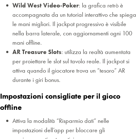
Wild West Video‑Poker
: la grafica retrò è
accompagnata da un tutorial interattivo che spiega
le mani migliori. Il jackpot progressivo è visibile
nella barra laterale, con aggiornamenti ogni 100
mani offline.
AR Treasure Slots
: utilizza la realtà aumentata
per proiettare le slot sul tavolo reale. Il jackpot si
attiva quando il giocatore trova un “tesoro” AR
durante i giri bonus.
Impostazioni consigliate per il gioco
offline
Attiva la modalità “Risparmio dati” nelle
impostazioni dell’app per bloccare gli