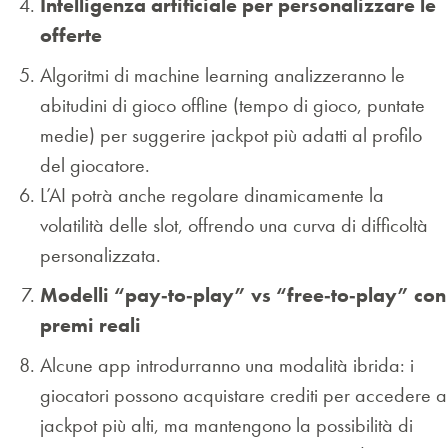
Intelligenza artificiale per personalizzare le
offerte
Algoritmi di machine learning analizzeranno le
abitudini di gioco offline (tempo di gioco, puntate
medie) per suggerire jackpot più adatti al profilo
del giocatore.
L’AI potrà anche regolare dinamicamente la
volatilità delle slot, offrendo una curva di difficoltà
personalizzata.
Modelli “pay‑to‑play” vs “free‑to‑play” con
premi reali
Alcune app introdurranno una modalità ibrida: i
giocatori possono acquistare crediti per accedere a
jackpot più alti, ma mantengono la possibilità di