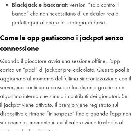
Blackjack e baccarat
: versioni “solo contro il
banco” che non necessitano di un dealer reale,
perfette per allenare la strategia di base.
Come le app gestiscono i jackpot senza
connessione
Quando il giocatore avvia una sessione offline, l’app
carica un “pool” di jackpot pre‑calcolato. Questo pool è
aggiornato al momento dell’ultima sincronizzazione con il
server, ma continua a crescere localmente grazie a un
algoritmo interno che simula i contributi dei giocatori. Se
il jackpot viene attivato, il premio viene registrato sul
dispositivo e rimane “in sospeso” fino a quando l’app non
si riconnette, momento in cui il valore viene trasferito al