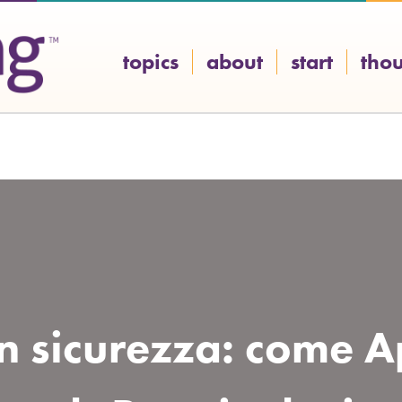
topics
about
start
tho
n sicurezza: come A