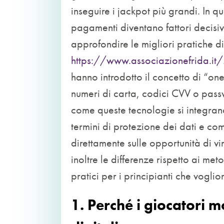
inseguire i jackpot più grandi. In q
pagamenti diventano fattori decisiv
approfondire le migliori pratiche di 
https://www.associazionefrida.it/
hanno introdotto il concetto di “one
numeri di carta, codici CVV o pas
come queste tecnologie si integrano
termini di protezione dei dati e com
direttamente sulle opportunità di vi
inoltre le differenze rispetto ai metod
pratici per i principianti che vogl
1. Perché i giocatori m