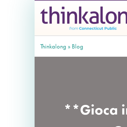
Thinkalong »
Blog
**Gioca i