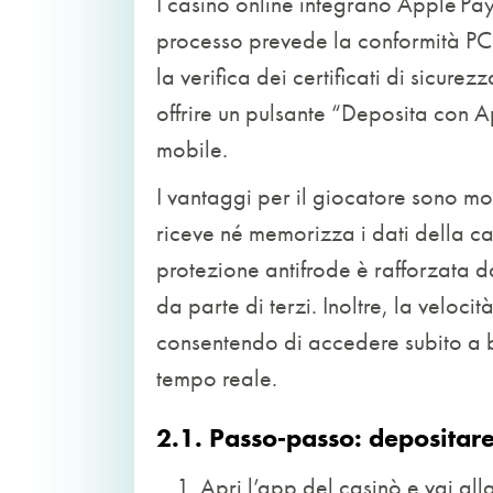
I casinò online integrano Apple Pay t
processo prevede la conformità PCI
la verifica dei certificati di sicurez
offrire un pulsante “Deposita con Ap
mobile.
I vantaggi per il giocatore sono mol
riceve né memorizza i dati della ca
protezione antifrode è rafforzata d
da parte di terzi. Inoltre, la veloc
consentendo di accedere subito a b
tempo reale.
2.1. Passo‑passo: depositar
Apri l’app del casinò e vai al