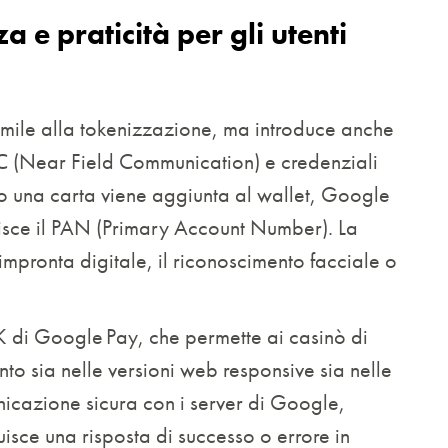
a e praticità per gli utenti
mile alla tokenizzazione, ma introduce anche
FC (Near Field Communication) e credenziali
 una carta viene aggiunta al wallet, Google
uisce il PAN (Primary Account Number). La
impronta digitale, il riconoscimento facciale o
DK di Google Pay, che permette ai casinò di
o sia nelle versioni web responsive sia nelle
nicazione sicura con i server di Google,
ituisce una risposta di successo o errore in