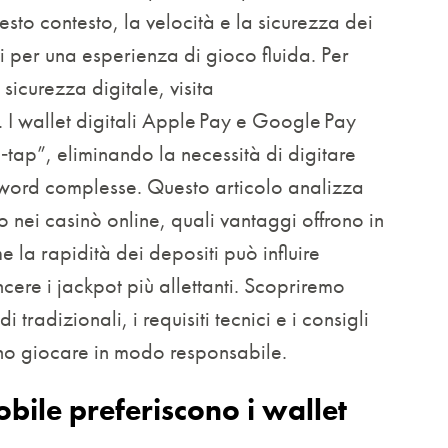
uesto contesto, la velocità e la sicurezza dei
i per una esperienza di gioco fluida. Per
sicurezza digitale, visita
. I wallet digitali Apple Pay e Google Pay
‑tap”, eliminando la necessità di digitare
sword complesse. Questo articolo analizza
 nei casinò online, quali vantaggi offrono in
e la rapidità dei depositi può influire
ncere i jackpot più allettanti. Scopriremo
i tradizionali, i requisiti tecnici e i consigli
iono giocare in modo responsabile.
obile preferiscono i wallet