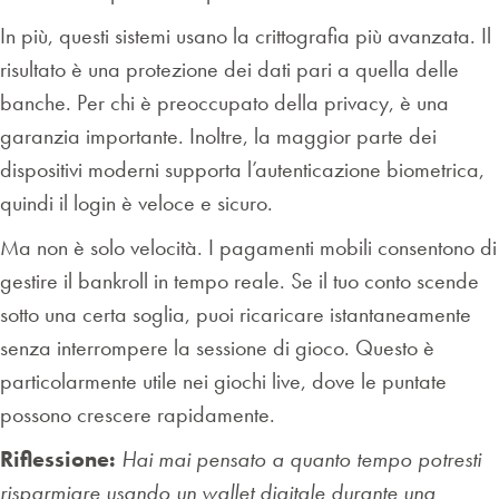
In più, questi sistemi usano la crittografia più avanzata. Il
risultato è una protezione dei dati pari a quella delle
banche. Per chi è preoccupato della privacy, è una
garanzia importante. Inoltre, la maggior parte dei
dispositivi moderni supporta l’autenticazione biometrica,
quindi il login è veloce e sicuro.
Ma non è solo velocità. I pagamenti mobili consentono di
gestire il bankroll in tempo reale. Se il tuo conto scende
sotto una certa soglia, puoi ricaricare istantaneamente
senza interrompere la sessione di gioco. Questo è
particolarmente utile nei giochi live, dove le puntate
possono crescere rapidamente.
Riflessione:
Hai mai pensato a quanto tempo potresti
risparmiare usando un wallet digitale durante una