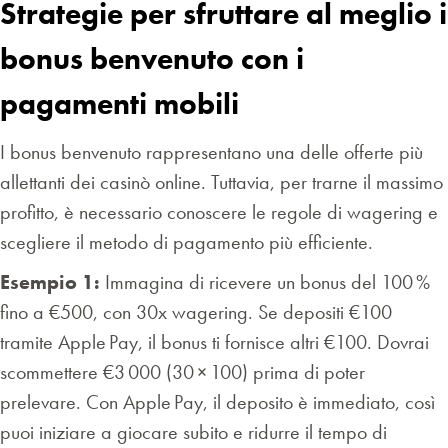
Strategie per sfruttare al meglio i
bonus benvenuto con i
pagamenti mobili
I bonus benvenuto rappresentano una delle offerte più
allettanti dei casinò online. Tuttavia, per trarne il massimo
profitto, è necessario conoscere le regole di wagering e
scegliere il metodo di pagamento più efficiente.
Esempio 1:
Immagina di ricevere un bonus del 100 %
fino a €500, con 30x wagering. Se depositi €100
tramite Apple Pay, il bonus ti fornisce altri €100. Dovrai
scommettere €3 000 (30 × 100) prima di poter
prelevare. Con Apple Pay, il deposito è immediato, così
puoi iniziare a giocare subito e ridurre il tempo di