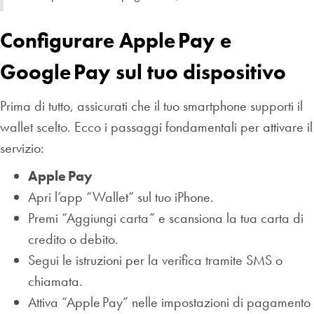
Configurare Apple Pay e
Google Pay sul tuo dispositivo
Prima di tutto, assicurati che il tuo smartphone supporti il
wallet scelto. Ecco i passaggi fondamentali per attivare il
servizio:
Apple Pay
Apri l’app “Wallet” sul tuo iPhone.
Premi “Aggiungi carta” e scansiona la tua carta di
credito o debito.
Segui le istruzioni per la verifica tramite SMS o
chiamata.
Attiva “Apple Pay” nelle impostazioni di pagamento