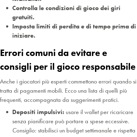
Controlla le condizioni di gioco dei giri
gratuiti.
Imposta limiti di perdita e di tempo prima di
iniziare.
Errori comuni da evitare e
consigli per il gioco responsabile
Anche i giocatori più esperti commettono errori quando si
tratta di pagamenti mobili. Ecco una lista di quelli più
frequenti, accompagnata da suggerimenti pratici.
Depositi impulsivi:
usare il wallet per ricaricare
senza pianificare può portare a spese eccessive.
Consiglio:
stabilisci un budget settimanale e rispetta