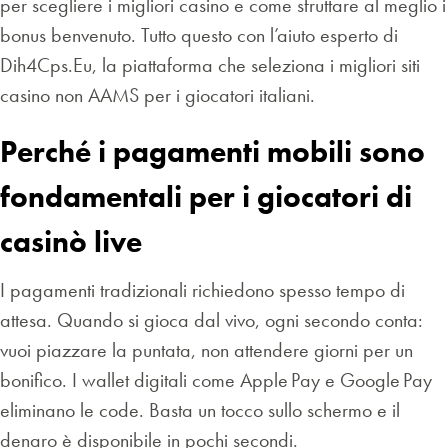
per scegliere i migliori casino e come sfruttare al meglio i
bonus benvenuto. Tutto questo con l’aiuto esperto di
Dih4Cps.Eu, la piattaforma che seleziona i migliori siti
casino non AAMS per i giocatori italiani.
Perché i pagamenti mobili sono
fondamentali per i giocatori di
casinò live
I pagamenti tradizionali richiedono spesso tempo di
attesa. Quando si gioca dal vivo, ogni secondo conta:
vuoi piazzare la puntata, non attendere giorni per un
bonifico. I wallet digitali come Apple Pay e Google Pay
eliminano le code. Basta un tocco sullo schermo e il
denaro è disponibile in pochi secondi.