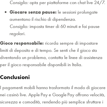
Consiglio:
opta per piattaforme con chat live 24/7.
Giocare senza pause:
le sessioni prolungate
aumentano il rischio di dipendenza.
Consiglio:
imposta timer di 60 minuti e fai pause
regolari.
Gioco responsabile:
ricorda sempre di impostare
limiti di deposito e di tempo. Se senti che il gioco sta
diventando un problema, contatta le linee di assistenza
per il gioco responsabile disponibili in Italia.
Conclusioni
I pagamenti mobili hanno trasformato il modo di giocare
nei casinò live. Apple Pay e Google Pay offrono velocità,
sicurezza e comodità, rendendo più semplice sfruttare i