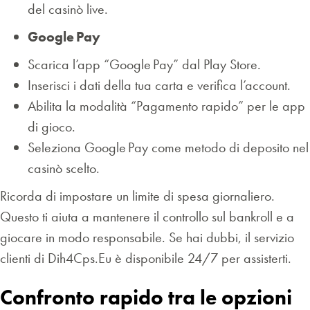
del casinò live.
Google Pay
Scarica l’app “Google Pay” dal Play Store.
Inserisci i dati della tua carta e verifica l’account.
Abilita la modalità “Pagamento rapido” per le app
di gioco.
Seleziona Google Pay come metodo di deposito nel
casinò scelto.
Ricorda di impostare un limite di spesa giornaliero.
Questo ti aiuta a mantenere il controllo sul bankroll e a
giocare in modo responsabile. Se hai dubbi, il servizio
clienti di Dih4Cps.Eu è disponibile 24/7 per assisterti.
Confronto rapido tra le opzioni