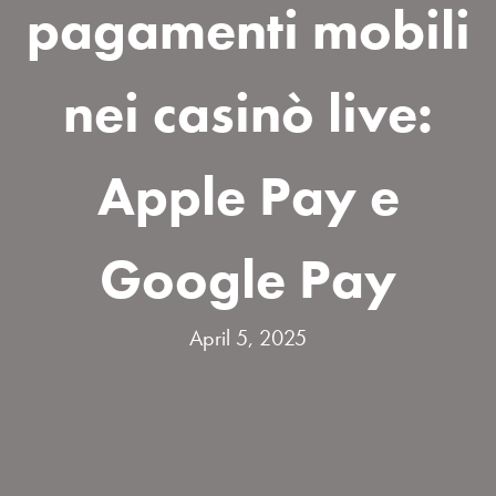
pagamenti mobili
nei casinò live:
Apple Pay e
Google Pay
April 5, 2025