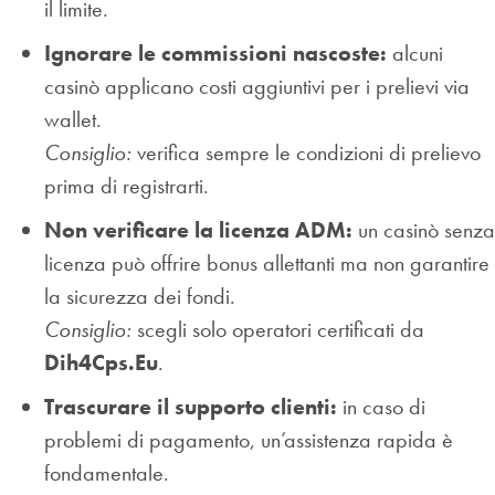
il limite.
Ignorare le commissioni nascoste:
alcuni
casinò applicano costi aggiuntivi per i prelievi via
wallet.
Consiglio:
verifica sempre le condizioni di prelievo
prima di registrarti.
Non verificare la licenza ADM:
un casinò senza
licenza può offrire bonus allettanti ma non garantire
la sicurezza dei fondi.
Consiglio:
scegli solo operatori certificati da
Dih4Cps.Eu
.
Trascurare il supporto clienti:
in caso di
problemi di pagamento, un’assistenza rapida è
fondamentale.