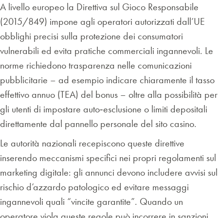
A livello europeo la Direttiva sul Gioco Responsabile
(2015/849) impone agli operatori autorizzati dall’UE
obblighi precisi sulla protezione dei consumatori
vulnerabili ed evita pratiche commerciali ingannevoli. Le
norme richiedono trasparenza nelle comunicazioni
pubblicitarie – ad esempio indicare chiaramente il tasso
effettivo annuo (TEA) del bonus – oltre alla possibilità per
gli utenti di impostare auto‑esclusione o limiti depositali
direttamente dal pannello personale del sito casino.
Le autorità nazionali recepiscono queste direttive
inserendo meccanismi specifici nei propri regolamenti sul
marketing digitale: gli annunci devono includere avvisi sul
rischio d’azzardo patologico ed evitare messaggi
ingannevoli quali “vincite garantite”. Quando un
operatore viola queste regole può incorrere in sanzioni