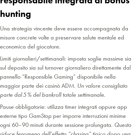
responsabile integrata al bonus
hunting
Una strategia vincente deve essere accompagnata da
misure concrete volte a preservare salute mentale ed
economica del giocatore.
Limiti giornalieri/settimanali: imposta soglie massime sia
sul deposito sia sul turnover giornaliero direttamente dal
pannello “Responsible Gaming” disponibile nella
maggior parte dei casinò ADM.
Un valore consigliato
parte dal 5 % del bankroll totale settimanale.
Pause obbligatorie: utilizza timer integrati oppure app
esterne tipo
GamStop
per imporre interruzioni minime
ogni 60–90 minuti durante sessione prolungata.
Questo
riduce fenomeno dell’effetto “chasing” tipico dopo una