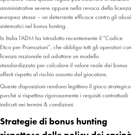
amministrative severe oppure nella revoca della licenza
europea stessa – un deterrente efficace contro gli abusi
sistematici nel bonus hunting.
In Italia l’ADM ha introdotto recentemente il “Codice
Etico per Promozioni”, che obbliga tutti gli operatori con
licenza nazionale ad adottare un modello
standardizzato per calcolare il valore reale dei bonus
offerti rispetto al rischio assunto dal giocatore.
Queste disposizioni rendono legittimo il gioco strategico
purché si rispettino rigorosamente i requisiti contrattuali
indicati nei termini & condizioni.
Strategie di bonus hunting