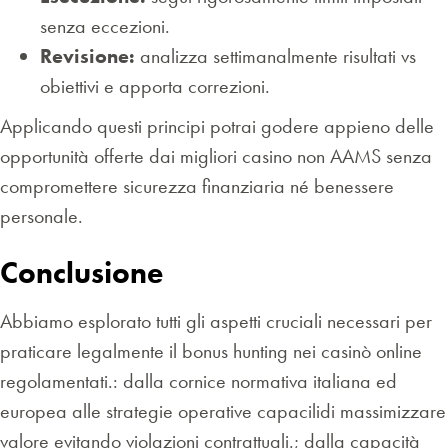
senza eccezioni.
Revisione:
analizza settimanalmente risultati vs
obiettivi e apporta correzioni.
Applicando questi principi potrai godere appieno delle
opportunità offerte dai migliori casino non AAMS senza
compromettere sicurezza finanziaria né benessere
personale.
Conclusione
Abbiamo esplorato tutti gli aspetti cruciali necessari per
praticare legalmente il bonus hunting nei casinò online
regolamentati.: dalla cornice normativa italiana ed
europea alle strategie operative capacili­di massimizzare
valore evitando violazioni contrattuali.; dalla capacità