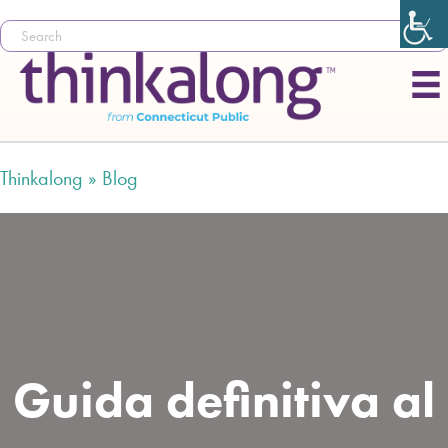
Thinkalong »
Blog
Guida definitiva al