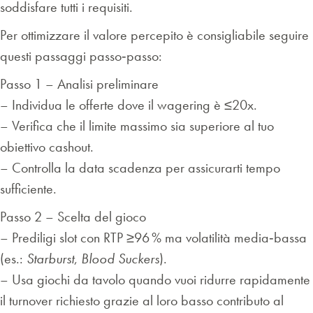
soddisfare tutti i requisiti.
Per ottimizzare il valore percepito è consigliabile seguire
questi passaggi passo‑passo:
Passo 1 – Analisi preliminare
– Individua le offerte dove il wagering è ≤20x.
– Verifica che il limite massimo sia superiore al tuo
obiettivo cashout.
– Controlla la data scadenza per assicurarti tempo
sufficiente.
Passo 2 – Scelta del gioco
– Prediligi slot con RTP ≥96 % ma volatilità media‑bassa
(es.:
Starburst
,
Blood Suckers
).
– Usa giochi da tavolo quando vuoi ridurre rapidamente
il turnover richiesto grazie al loro basso contributo al