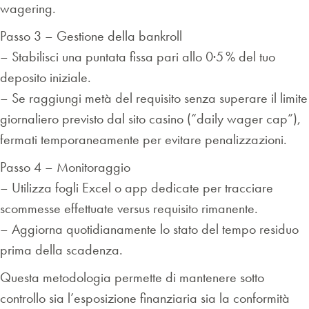
wagering.
Passo 3 – Gestione della bankroll
– Stabilisci una puntata fissa pari allo 0·5 % del tuo
deposito iniziale.
– Se raggiungi metà del requisito senza superare il limite
giornaliero previsto dal sito casino (“daily wager cap”),
fermati temporaneamente per evitare penalizzazioni.
Passo 4 – Monitoraggio
– Utilizza fogli Excel o app dedicate per tracciare
scommesse effettuate versus requisito rimanente.
– Aggiorna quotidianamente lo stato del tempo residuo
prima della scadenza.
Questa metodologia permette di mantenere sotto
controllo sia l’esposizione finanziaria sia la conformità