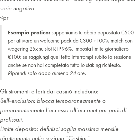
serie negativa.
<pr
Esempio pratico:
supponiamo tu abbia depositato €500
per attivare un welcome pack da €300 +100% match con
wagering 25x su slot RTP 96%. Imposta limite giornaliero
€100; se raggiungi quel tetto interrompi subito la sessione
anche se non hai completato tutto lo staking richiesto.
Riprendi solo dopo almeno 24 ore.
Gli strumenti offerti dai casinò includono:
Self‑exclusion: blocca temporaneamente o
permanentemente l’accesso all’account per periodi
prefissati.
Limite deposito: definisci soglia massima mensile
direttamente nella sezione “Cashier”.