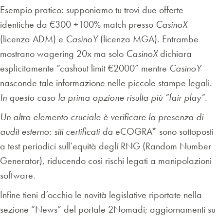
Esempio pratico: supponiamo tu trovi due offerte
identiche da €300 +100% match presso
CasinoX
(licenza ADM) e
CasinoY
(licenza MGA). Entrambe
mostrano wagering 20x ma solo
CasinoX
dichiara
esplicitamente “cashout limit €2000” mentre
CasinoY
nasconde tale informazione nelle piccole stampe legali.
In questo caso la prima opzione risulta più “fair play”.
Un altro elemento cruciale è verificare la presenza di
audit esterno: siti certificati da
eCOGRA* sono sottoposti
a test periodici sull’equità degli RNG (Random Number
Generator), riducendo così rischi legati a manipolazioni
software.
Infine tieni d’occhio le novità legislative riportate nella
sezione “News” del portale 2Nomadi; aggiornamenti su