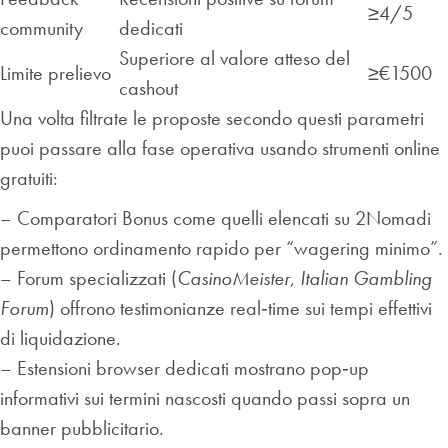
≥4/5
community
dedicati
Superiore al valore atteso del
Limite prelievo
≥€1500
cashout
Una volta filtrate le proposte secondo questi parametri
puoi passare alla fase operativa usando strumenti online
gratuiti:
– Comparatori Bonus come quelli elencati su 2Nomadi
permettono ordinamento rapido per “wagering minimo”.
– Forum specializzati (
CasinoMeister
,
Italian Gambling
Forum
) offrono testimonianze real‑time sui tempi effettivi
di liquidazione.
– Estensioni browser dedicati mostrano pop‑up
informativi sui termini nascosti quando passi sopra un
banner pubblicitario.