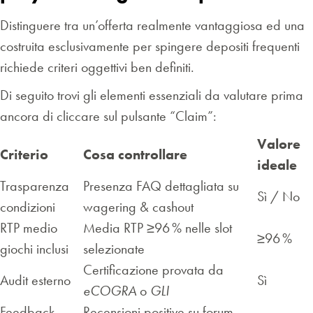
Distinguere tra un’offerta realmente vantaggiosa ed una
costruita esclusivamente per spingere depositi frequenti
richiede criteri oggettivi ben definiti.
Di seguito trovi gli elementi essenziali da valutare prima
ancora di cliccare sul pulsante “Claim”:
Valore
Criterio
Cosa controllare
ideale
Trasparenza
Presenza FAQ dettagliata su
Sì / No
condizioni
wagering & cashout
RTP medio
Media RTP ≥96 % nelle slot
≥96 %
giochi inclusi
selezionate
Certificazione provata da
Audit esterno
Sì
eCOGRA
o
GLI
Feedback
Recensioni positive su forum