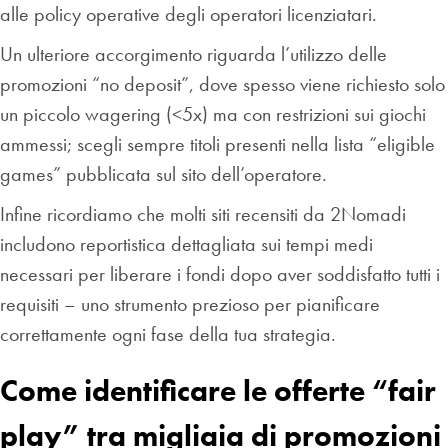
alle policy operative degli operatori licenziatari.
Un ulteriore accorgimento riguarda l’utilizzo delle
promozioni “no deposit”, dove spesso viene richiesto solo
un piccolo wagering (<5x) ma con restrizioni sui giochi
ammessi; scegli sempre titoli presenti nella lista “eligible
games” pubblicata sul sito dell’operatore.
Infine ricordiamo che molti siti recensiti da 2Nomadi
includono reportistica dettagliata sui tempi medi
necessari per liberare i fondi dopo aver soddisfatto tutti i
requisiti – uno strumento prezioso per pianificare
correttamente ogni fase della tua strategia.
Come identificare le offerte “fair
play” tra migliaia di promozioni