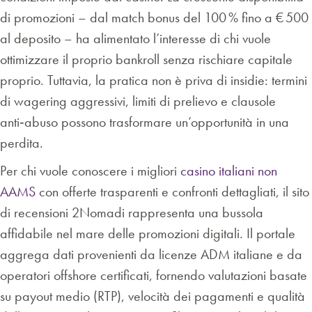
di promozioni – dal match bonus del 100 % fino a € 500
al deposito – ha alimentato l’interesse di chi vuole
ottimizzare il proprio bankroll senza rischiare capitale
proprio. Tuttavia, la pratica non è priva di insidie: termini
di wagering aggressivi, limiti di prelievo e clausole
anti‑abuso possono trasformare un’opportunità in una
perdita.
Per chi vuole conoscere i migliori
casino italiani non
AAMS
con offerte trasparenti e confronti dettagliati, il sito
di recensioni 2Nomadi rappresenta una bussola
affidabile nel mare delle promozioni digitali. Il portale
aggrega dati provenienti da licenze ADM italiane e da
operatori offshore certificati, fornendo valutazioni basate
su payout medio (RTP), velocità dei pagamenti e qualità