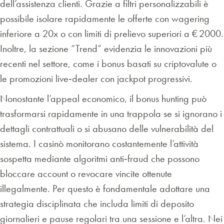
dell’assistenza clienti. Grazie a filtri personalizzabili è
possibile isolare rapidamente le offerte con wagering
inferiore a 20x o con limiti di prelievo superiori a € 2000.
Inoltre, la sezione “Trend” evidenzia le innovazioni più
recenti nel settore, come i bonus basati su criptovalute o
le promozioni live‑dealer con jackpot progressivi.
Nonostante l’appeal economico, il bonus hunting può
trasformarsi rapidamente in una trappola se si ignorano i
dettagli contrattuali o si abusano delle vulnerabilità del
sistema. I casinò monitorano costantemente l’attività
sospetta mediante algoritmi anti‑fraud che possono
bloccare account o revocare vincite ottenute
illegalmente. Per questo è fondamentale adottare una
strategia disciplinata che includa limiti di deposito
giornalieri e pause regolari tra una sessione e l’altra. Nei