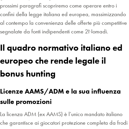
prossimi paragrafi scopriremo come operare entro i
confini della legge italiana ed europea, massimizzando
al contempo la convenienza delle offerte più competitive
segnalate da fonti indipendenti come 2Nomadi.
Il quadro normativo italiano ed
europeo che rende legale il
bonus hunting
Licenze AAMS/ADM e la sua influenza
sulle promozioni
La licenza ADM (ex AAMS) è l’unico mandato italiano
che garantisce ai giocatori protezione completa da frodi