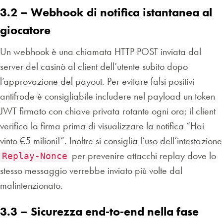
3.2 – Webhook di notifica istantanea al
giocatore
Un webhook è una chiamata HTTP POST inviata dal
server del casinò al client dell’utente subito dopo
l’approvazione del payout. Per evitare falsi positivi
antifrode è consigliabile includere nel payload un token
JWT firmato con chiave privata rotante ogni ora; il client
verifica la firma prima di visualizzare la notifica “Hai
vinto €5 milioni!”. Inoltre si consiglia l’uso dell’intestazione
per prevenire attacchi replay dove lo
Replay-Nonce
stesso messaggio verrebbe inviato più volte dal
malintenzionato.
3.3 – Sicurezza end‑to‑end nella fase