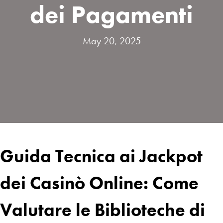
dei Pagamenti
May 20, 2025
Guida Tecnica ai Jackpot
dei Casinò Online: Come
Valutare le Biblioteche di