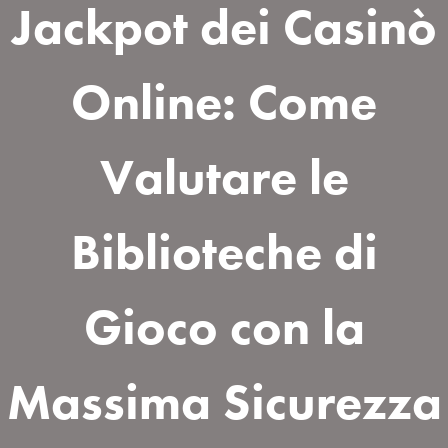
Jackpot dei Casinò
Online: Come
Valutare le
Biblioteche di
Gioco con la
Massima Sicurezza