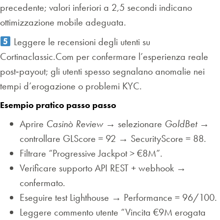
precedente; valori inferiori a 2,5 secondi indicano
ottimizzazione mobile adeguata.
Leggere le recensioni degli utenti su
Cortinaclassic.Com per confermare l’esperienza reale
post‑payout; gli utenti spesso segnalano anomalie nei
tempi d’erogazione o problemi KYC.
Esempio pratico passo passo
Aprire
Casinò Review
→ selezionare
GoldBet
→
controllare GLScore = 92 → SecurityScore = 88.
Filtrare “Progressive Jackpot > €8M”.
Verificare supporto API REST + webhook →
confermato.
Eseguire test Lighthouse → Performance = 96/100.
Leggere commento utente “Vincita €9M erogata