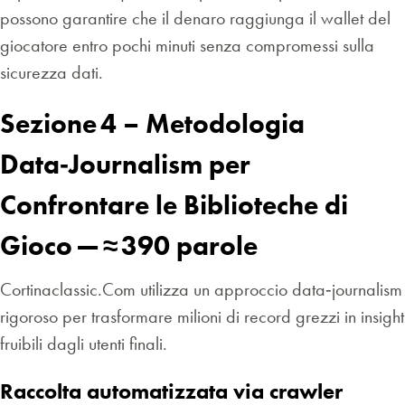
possono garantire che il denaro raggiunga il wallet del
giocatore entro pochi minuti senza compromessi sulla
sicurezza dati.
Sezione 4 – Metodologia
Data‑Journalism per
Confrontare le Biblioteche di
Gioco — ≈ 390 parole
Cortinaclassic.Com utilizza un approccio data‑journalism
rigoroso per trasformare milioni di record grezzi in insight
fruibili dagli utenti finali.
Raccolta automatizzata via crawler