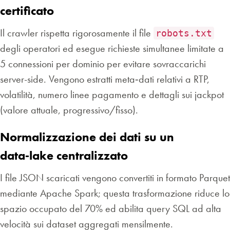
certificato
Il crawler rispetta rigorosamente il file
robots.txt
degli operatori ed esegue richieste simultanee limitate a
5 connessioni per dominio per evitare sovraccarichi
server-side. Vengono estratti meta‑dati relativi a RTP,
volatilità, numero linee pagamento e dettagli sui jackpot
(valore attuale, progressivo/fisso).
Normalizzazione dei dati su un
data‑lake centralizzato
I file JSON scaricati vengono convertiti in formato Parquet
mediante Apache Spark; questa trasformazione riduce lo
spazio occupato del 70% ed abilita query SQL ad alta
velocità sui dataset aggregati mensilmente.