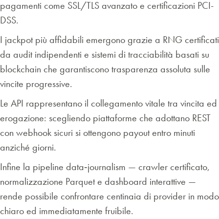
pagamenti come SSL/TLS avanzato e certificazioni PCI-
DSS.
I jackpot più affidabili emergono grazie a RNG certificati
da audit indipendenti e sistemi di tracciabilità basati su
blockchain che garantiscono trasparenza assoluta sulle
vincite progressive.
Le API rappresentano il collegamento vitale tra vincita ed
erogazione: scegliendo piattaforme che adottano REST
con webhook sicuri si ottengono payout entro minuti
anziché giorni.
Infine la pipeline data‑journalism — crawler certificato,
normalizzazione Parquet e dashboard interattive —
rende possibile confrontare centinaia di provider in modo
chiaro ed immediatamente fruibile.