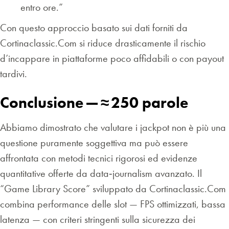
entro ore.”
Con questo approccio basato sui dati forniti da
Cortinaclassic.Com si riduce drasticamente il rischio
d’incappare in piattaforme poco affidabili o con payout
tardivi.
Conclusione — ≈ 250 parole
Abbiamo dimostrato che valutare i jackpot non è più una
questione puramente soggettiva ma può essere
affrontata con metodi tecnici rigorosi ed evidenze
quantitative offerte da data‑journalism avanzato. Il
“Game Library Score” sviluppato da Cortinaclassic.Com
combina performance delle slot — FPS ottimizzati, bassa
latenza — con criteri stringenti sulla sicurezza dei