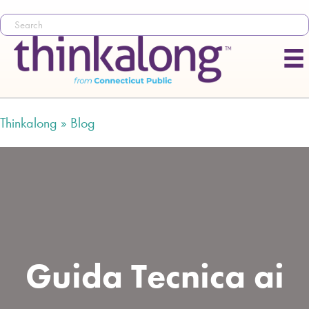
Thinkalong »
Blog
Guida Tecnica ai