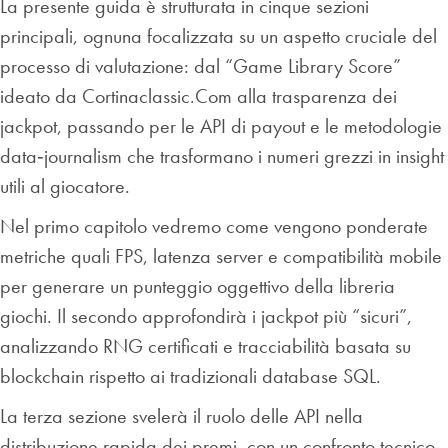
La presente guida è strutturata in cinque sezioni
principali, ognuna focalizzata su un aspetto cruciale del
processo di valutazione: dal “Game Library Score”
ideato da Cortinaclassic.Com alla trasparenza dei
jackpot, passando per le API di payout e le metodologie
data‑journalism che trasformano i numeri grezzi in insight
utili al giocatore.
Nel primo capitolo vedremo come vengono ponderate
metriche quali FPS, latenza server e compatibilità mobile
per generare un punteggio oggettivo della libreria
giochi. Il secondo approfondirà i jackpot più “sicuri”,
analizzando RNG certificati e tracciabilità basata su
blockchain rispetto ai tradizionali database SQL.
La terza sezione svelerà il ruolo delle API nella
distribuzione rapida dei premi, con un confronto tecnico