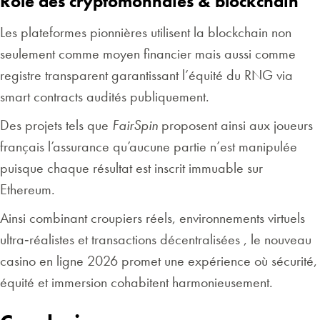
Rôle des cryptomonnaies & blockchain
Les plateformes pionnières utilisent la blockchain non
seulement comme moyen financier mais aussi comme
registre transparent garantissant l’équité du RNG via
smart contracts audités publiquement.
Des projets tels que
FairSpin
proposent ainsi aux joueurs
français l’assurance qu’aucune partie n’est manipulée
puisque chaque résultat est inscrit immuable sur
Ethereum.
Ainsi combinant croupiers réels, environnements virtuels
ultra‑réalistes et transactions décentralisées , le nouveau
casino en ligne 2026 promet une expérience où sécurité,
équité et immersion cohabitent harmonieusement.