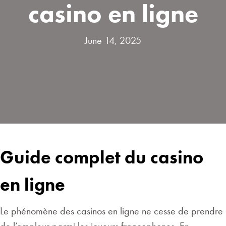
casino en ligne
June 14, 2025
Guide complet du casino
en ligne
Le phénomène des casinos en ligne ne cesse de prendre