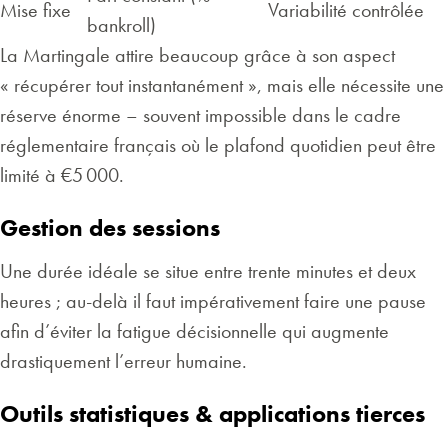
Mise fixe
Variabilité contrôlée
bankroll)
La Martingale attire beaucoup grâce à son aspect
« récupérer tout instantanément », mais elle nécessite une
réserve énorme – souvent impossible dans le cadre
réglementaire français où le plafond quotidien peut être
limité à €5 000.
Gestion des sessions
Une durée idéale se situe entre trente minutes et deux
heures ; au-delà il faut impérativement faire une pause
afin d’éviter la fatigue décisionnelle qui augmente
drastiquement l’erreur humaine.
Outils statistiques & applications tierces