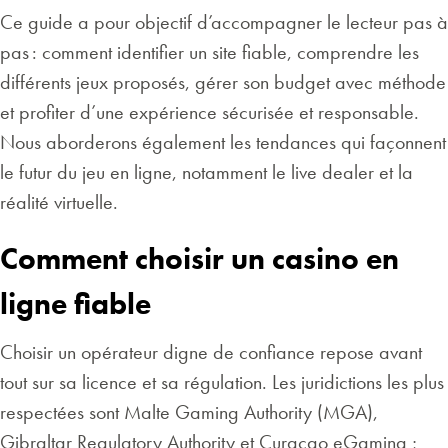
Ce guide a pour objectif d’accompagner le lecteur pas à
pas : comment identifier un site fiable, comprendre les
différents jeux proposés, gérer son budget avec méthode
et profiter d’une expérience sécurisée et responsable.
Nous aborderons également les tendances qui façonnent
le futur du jeu en ligne, notamment le live dealer et la
réalité virtuelle.
Comment choisir un casino en
ligne fiable
Choisir un opérateur digne de confiance repose avant
tout sur sa licence et sa régulation. Les juridictions les plus
respectées sont Malte Gaming Authority (MGA),
Gibraltar Regulatory Authority et Curaçao eGaming ;