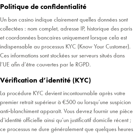
Politique de confidentialité
Un bon casino indique clairement quelles données sont
collectées : nom complet, adresse IP, historique des paris
et coordonnées bancaires uniquement lorsque cela est
indispensable au processus KYC (Know Your Customer).
Ces informations sont stockées sur serveurs situés dans
l’UE afin d’être couvertes par le RGPD.
Vérification d’identité (KYC)
La procédure KYC devient incontournable après votre
premier retrait supérieur à €500 ou lorsqu’une suspicion
anti‑blanchiment apparaît. Vous devrez fournir une pièce
d’identité officielle ainsi qu’un justificatif domicile récent ;
ce processus ne dure généralement que quelques heures