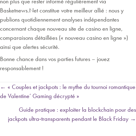
non plus que rester informé régulièrement via
Basketnews.Net constitue votre meilleur allié : nous y
publions quotidiennement analyses indépendantes
concernant chaque nouveau site de casino en ligne,
comparaisons détaillées (« nouveau casino en ligne »)
ainsi que alertes sécurité.
Bonne chance dans vos parties futures – jouez
responsablement !
Posts
← « Couples et jackpots : le mythe du tournoi romantique
de Valentine’ Gaming décrypté »
navigation
Guide pratique : exploiter la blockchain pour des
jackpots ultra‑transparents pendant le Black Friday →