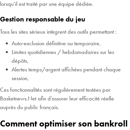
lorsqu’il est traité par une équipe dédiée.
Gestion responsable du jeu
Tous les sites sérieux intègrent des outils permettant :
Auto‑exclusion définitive ou temporaire,
Limites quotidiennes / hebdomadaires sur les
dépôts,
Alertes temps/argent affichées pendant chaque
session,
Ces fonctionnalités sont régulièrement testées par
Basketnews.Net afin d’assurer leur efficacité réelle
auprès du public français.
Comment optimiser son bankroll