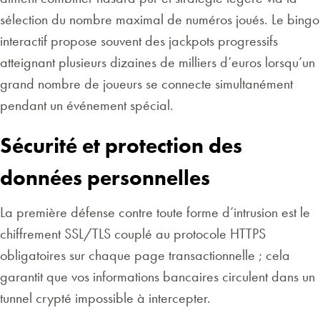
sélection du nombre maximal de numéros joués. Le bingo
interactif propose souvent des jackpots progressifs
atteignant plusieurs dizaines de milliers d’euros lorsqu’un
grand nombre de joueurs se connecte simultanément
pendant un événement spécial.
Sécurité et protection des
données personnelles
La première défense contre toute forme d’intrusion est le
chiffrement SSL/TLS couplé au protocole HTTPS
obligatoires sur chaque page transactionnelle ; cela
garantit que vos informations bancaires circulent dans un
tunnel crypté impossible à intercepter.