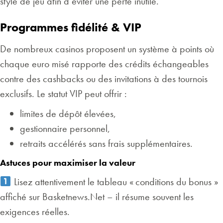
style de jeu afin d’éviter une perte inutile.
Programmes fidélité & VIP
De nombreux casinos proposent un système à points où
chaque euro misé rapporte des crédits échangeables
contre des cashbacks ou des invitations à des tournois
exclusifs. Le statut VIP peut offrir :
limites de dépôt élevées,
gestionnaire personnel,
retraits accélérés sans frais supplémentaires.
Astuces pour maximiser la valeur
Lisez attentivement le tableau « conditions du bonus »
affiché sur Basketnews.Net – il résume souvent les
exigences réelles.