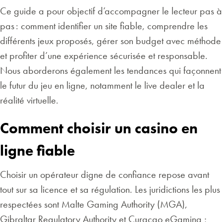
Ce guide a pour objectif d’accompagner le lecteur pas à
pas : comment identifier un site fiable, comprendre les
différents jeux proposés, gérer son budget avec méthode
et profiter d’une expérience sécurisée et responsable.
Nous aborderons également les tendances qui façonnent
le futur du jeu en ligne, notamment le live dealer et la
réalité virtuelle.
Comment choisir un casino en
ligne fiable
Choisir un opérateur digne de confiance repose avant
tout sur sa licence et sa régulation. Les juridictions les plus
respectées sont Malte Gaming Authority (MGA),
Gibraltar Regulatory Authority et Curaçao eGaming ;