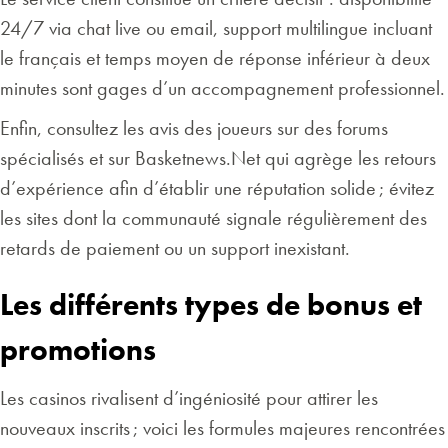
24/7 via chat live ou email, support multilingue incluant
le français et temps moyen de réponse inférieur à deux
minutes sont gages d’un accompagnement professionnel.
Enfin, consultez les avis des joueurs sur des forums
spécialisés et sur Basketnews.Net qui agrège les retours
d’expérience afin d’établir une réputation solide ; évitez
les sites dont la communauté signale régulièrement des
retards de paiement ou un support inexistant.
Les différents types de bonus et
promotions
Les casinos rivalisent d’ingéniosité pour attirer les
nouveaux inscrits ; voici les formules majeures rencontrées