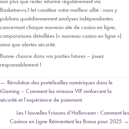
non plus que rester informé régulièrement via
Basketnews.Net constitue votre meilleur allié : nous y
publions quotidiennement analyses indépendantes
concernant chaque nouveau site de casino en ligne,
comparaisons détaillées (« nouveau casino en ligne »)
ainsi que alertes sécurité.
Bonne chance dans vos parties futures – jouez
responsablement !
Posts
← Révolution des portefeuilles numériques dans le
iGaming – Comment les niveaux VIP renforcent la
navigation
sécurité et l’expérience de paiement
Les Nouvelles Frissons d’Halloween : Comment les
Casinos en Ligne Réinventent les Bonus pour 2025 →