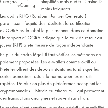
Curaçao
simplifiée mais audits
Casino D
eGaming
moins fréquents
Les audits RNG (Random Number Generator)
garantissent l’équité des résultats ; la certification
eCOGRA est le label le plus reconnu dans ce domaine.
Un rapport eCOGRA indique que le taux de retour au
joueur (RTP) a été mesuré de façon indépendante.
En plus du cadre légal, il faut vérifier les méthodes de
paiement proposées. Les e‑wallets comme Skrill ou
Neteller offrent des dépôts instantanés tandis que les
cartes bancaires restent la norme pour les retraits
rapides. De plus en plus de plateformes acceptent les
cryptomonnaies – Bitcoin ou Ethereum – qui permettent
des transactions anonymes et souvent sans frais.
Le service client constitue un critère décisif : disponibilité