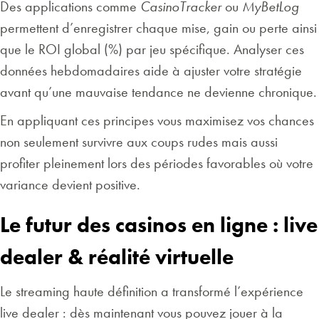
Des applications comme
CasinoTracker
ou
MyBetLog
permettent d’enregistrer chaque mise, gain ou perte ainsi
que le ROI global (%) par jeu spécifique. Analyser ces
données hebdomadaires aide à ajuster votre stratégie
avant qu’une mauvaise tendance ne devienne chronique.
En appliquant ces principes vous maximisez vos chances
non seulement survivre aux coups rudes mais aussi
profiter pleinement lors des périodes favorables où votre
variance devient positive.
Le futur des casinos en ligne : live
dealer & réalité virtuelle
Le streaming haute définition a transformé l’expérience
live dealer : dès maintenant vous pouvez jouer à la