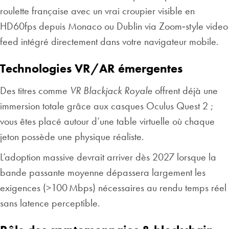
roulette française avec un vrai croupier visible en
HD60fps depuis Monaco ou Dublin via Zoom‑style video
feed intégré directement dans votre navigateur mobile.
Technologies VR/AR émergentes
Des titres comme
VR Blackjack Royale
offrent déjà une
immersion totale grâce aux casques Oculus Quest 2 ;
vous êtes placé autour d’une table virtuelle où chaque
jeton possède une physique réaliste.
L’adoption massive devrait arriver dès 2027 lorsque la
bande passante moyenne dépassera largement les
exigences (>100 Mbps) nécessaires au rendu temps réel
sans latence perceptible.