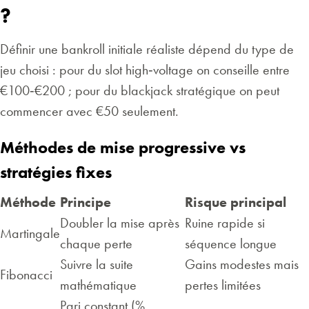
?
Définir une bankroll initiale réaliste dépend du type de
jeu choisi : pour du slot high‑voltage on conseille entre
€100‑€200 ; pour du blackjack stratégique on peut
commencer avec €50 seulement.
Méthodes de mise progressive vs
stratégies fixes
Méthode
Principe
Risque principal
Doubler la mise après
Ruine rapide si
Martingale
chaque perte
séquence longue
Suivre la suite
Gains modestes mais
Fibonacci
mathématique
pertes limitées
Pari constant (%