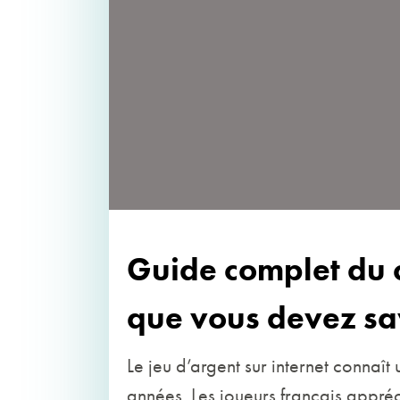
Guide complet du c
que vous devez sa
Le jeu d’argent sur internet connaît
années. Les joueurs français appréc