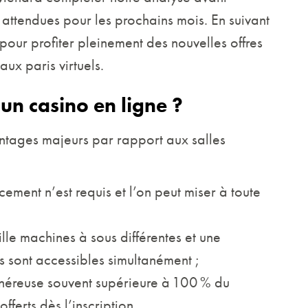
attendues pour les prochains mois. En suivant
our profiter pleinement des nouvelles offres
 aux paris virtuels.
un casino en ligne ?
vantages majeurs par rapport aux salles
ement n’est requis et l’on peut miser à toute
ille machines à sous différentes et une
s sont accessibles simultanément ;
énéreuse souvent supérieure à 100 % du
fferts dès l’inscription.