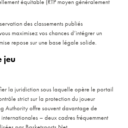
éellement équitable (RTP moyen généralement
bservation des classements publiés
vous maximisez vos chances d’intégrer un
ise repose sur une base légale solide.
e jeu
ier la juridiction sous laquelle opère le portail
ntrôle strict sur la protection du joueur
g Authority offre souvent davantage de
ns internationales – deux cadres fréquemment
alisées par Basketsports Net.