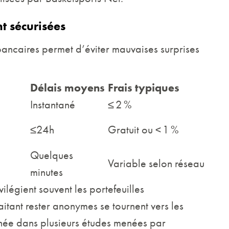
t sécurisées
ancaires permet d’éviter mauvaises surprises
Délais moyens
Frais typiques
Instantané
≤ 2 %
≤24h
Gratuit ou < 1 %
Quelques
Variable selon réseau
minutes
vilégient souvent les portefeuilles
itant rester anonymes se tournent vers les
ée dans plusieurs études menées par