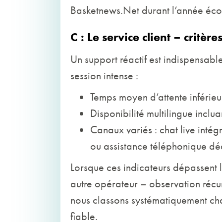
Basketnews.Net durant l’année éco
C : Le service client – critèr
Un support réactif est indispensabl
session intense :
Temps moyen d’attente inférieur
Disponibilité multilingue incluan
Canaux variés : chat live inté
ou assistance téléphonique dé
Lorsque ces indicateurs dépassent l
autre opérateur – observation récu
nous classons systématiquement chaq
fiable.