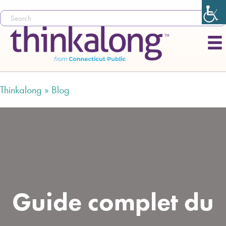
Thinkalong »
Blog
Guide complet du