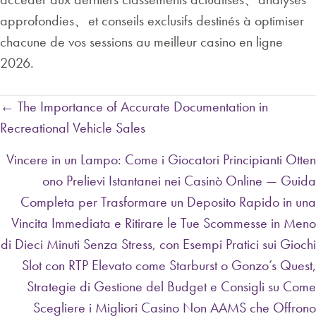
approfondies、et conseils exclusifs destinés à optimiser
chacune de vos sessions au meilleur casino en ligne
2026.​
Posts
← The Importance of Accurate Documentation in
Recreational Vehicle Sales
navigation
Vincere in un Lampo: Come i Giocatori Principianti Otten​
ono Prelievi Istantanei nei Casinò Online — Guida
Completa per Trasformare un Deposito Rapido in una
Vincita Immediata e Ritirare le Tue Scommesse in Meno
di Dieci Minuti Senza Stress, con Esempi Pratici sui Giochi
Slot con RTP Elevato come Starburst o Gonzo’s Quest,
Strategie di Gestione del Budget e Consigli su Come
Scegliere i Migliori Casino Non AAMS che Offrono