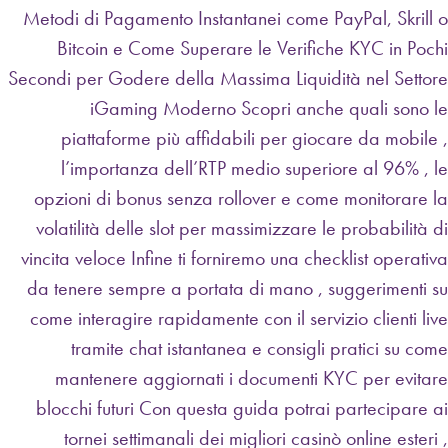
Metodi di Pagamento Instantanei come PayPal, Skrill o
Bitcoin e Come Superare le Verifiche KYC in Pochi
Secondi per Godere della Massima Liquidità nel Settore
iGaming Moderno Scopri anche quali sono le
piattaforme più affidabili per giocare da mobile ,
l’importanza dell’RTP medio superiore al 96% , le
opzioni di bonus senza rollover e come monitorare la
volatilità delle slot per massimizzare le probabilità di
vincita veloce Infine ti forniremo una checklist operativa
da tenere sempre a portata di mano , suggerimenti su
come interagire rapidamente con il servizio clienti live
tramite chat istantanea e consigli pratici su come
mantenere aggiornati i documenti KYC per evitare
blocchi futuri Con questa guida potrai partecipare ai
tornei settimanali dei migliori casinò online esteri ,