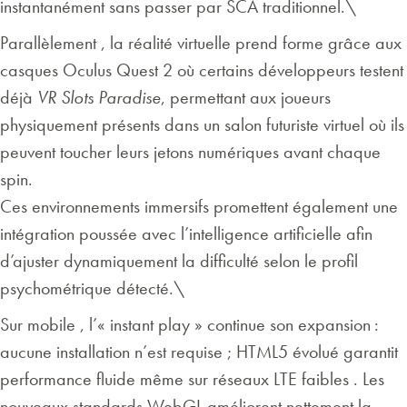
instantanément sans passer par SCA traditionnel.\
Parallèlement , la réalité virtuelle prend forme grâce aux
casques Oculus Quest 2 où certains développeurs testent
déjà
VR Slots Paradise
, permettant aux joueurs
physiquement présents dans un salon futuriste virtuel où ils
peuvent toucher leurs jetons numériques avant chaque
spin.
Ces environnements immersifs promettent également une
intégration poussée avec l’intelligence artificielle afin
d’ajuster dynamiquement la difficulté selon le profil
psychométrique détecté.\
Sur mobile , l’« instant play » continue son expansion :
aucune installation n’est requise ; HTML5 évolué garantit
performance fluide même sur réseaux LTE faibles . Les
nouveaux standards WebGL améliorent nettement la