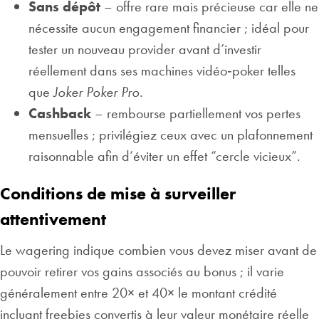
Sans dépôt
– offre rare mais précieuse car elle ne
nécessite aucun engagement financier ; idéal pour
tester un nouveau provider avant d’investir
réellement dans ses machines vidéo‑poker telles
que
Joker Poker Pro
.
Cashback
– rembourse partiellement vos pertes
mensuelles ; privilégiez ceux avec un plafonnement
raisonnable afin d’éviter un effet “cercle vicieux”.
Conditions de mise à surveiller
attentivement
Le wagering indique combien vous devez miser avant de
pouvoir retirer vos gains associés au bonus ; il varie
généralement entre 20× et 40× le montant crédité
incluant freebies convertis à leur valeur monétaire réelle