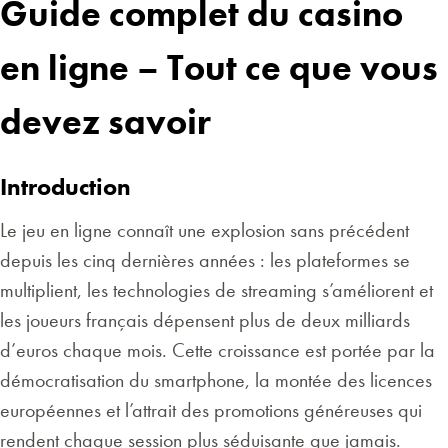
Guide complet du casino
en ligne – Tout ce que vous
devez savoir
Introduction
Le jeu en ligne connaît une explosion sans précédent
depuis les cinq dernières années : les plateformes se
multiplient, les technologies de streaming s’améliorent et
les joueurs français dépensent plus de deux milliards
d’euros chaque mois. Cette croissance est portée par la
démocratisation du smartphone, la montée des licences
européennes et l’attrait des promotions généreuses qui
rendent chaque session plus séduisante que jamais.