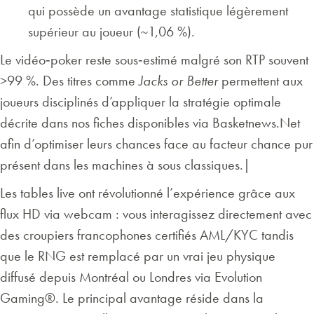
qui possède un avantage statistique légèrement
supérieur au joueur (~1,06 %).
Le vidéo‑poker reste sous‑estimé malgré son RTP souvent
>99 %. Des titres comme
Jacks or Better
permettent aux
joueurs disciplinés d’appliquer la stratégie optimale
décrite dans nos fiches disponibles via Basketnews.Net
afin d’optimiser leurs chances face au facteur chance pur
présent dans les machines à sous classiques.|
Les tables live ont révolutionné l’expérience grâce aux
flux HD via webcam : vous interagissez directement avec
des croupiers francophones certifiés AML/KYC tandis
que le RNG est remplacé par un vrai jeu physique
diffusé depuis Montréal ou Londres via Evolution
Gaming®. Le principal avantage réside dans la