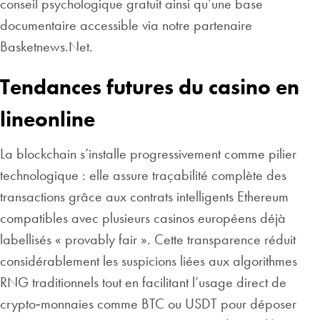
conseil psychologique gratuit ainsi qu’une base
documentaire accessible via notre partenaire
Basketnews.Net.
Tendances futures du casino en
line​online​
La blockchain s’installe progressivement comme pilier
technologique : elle assure traçabilité complète des
transactions grâce aux contrats intelligents Ethereum
compatibles avec plusieurs casinos européens déjà
labellisés « provably fair ». Cette transparence réduit
considérablement les suspicions liées aux algorithmes
RNG traditionnels tout en facilitant l’usage direct de
crypto‑monnaies comme BTC ou USDT pour déposer