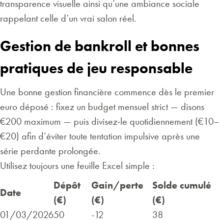
transparence visuelle ainsi qu’une ambiance sociale
rappelant celle d’un vrai salon réel.
Gestion de bankroll et bonnes
pratiques de jeu responsable
Une bonne gestion financière commence dès le premier
euro déposé : fixez un budget mensuel strict — disons
€200 maximum — puis divisez-le quotidiennement (€10–
€20) afin d’éviter toute tentation impulsive après une
série perdante prolongée.
Utilisez toujours une feuille Excel simple :
Dépôt
Gain/perte
Solde cumulé
Date
(€)
(€)
(€)
01/03/2026
50
-12
38