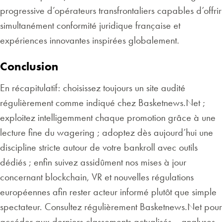
progressive d’opérateurs transfrontaliers capables d’offrir
simultanément conformité juridique française et
expériences innovantes inspirées globalement.
Conclusion
En récapitulatif : choisissez toujours un site audité
régulièrement comme indiqué chez Basketnews.Net ;
exploitez intelligemment chaque promotion grâce à une
lecture fine du wagering ; adoptez dès aujourd’hui une
discipline stricte autour de votre bankroll avec outils
dédiés ; enfin suivez assidûment nos mises à jour
concernant blockchain, VR et nouvelles régulations
européennes afin rester acteur informé plutôt que simple
spectateur.​ Consultez régulièrement Basketnews.Net pour
accéder aux derniers classements actualisés、analyses