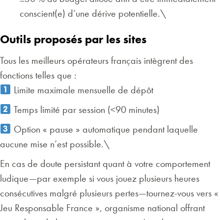
conscient(e) d’une dérive potentielle.\
Outils proposés par les sites
Tous les meilleurs opérateurs français intègrent des
fonctions telles que :
Limite maximale mensuelle de dépôt
Temps limité par session (<90 minutes)
Option « pause » automatique pendant laquelle
aucune mise n’est possible.\
En cas de doute persistant quant à votre comportement
ludique—par exemple si vous jouez plusieurs heures
consécutives malgré plusieurs pertes—tournez-vous vers «
Jeu Responsable France », organisme national offrant