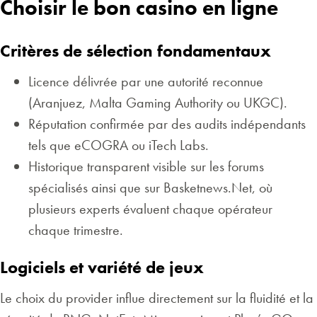
Choisir le bon casino en ligne
Critères de sélection fondamentaux
Licence délivrée par une autorité reconnue
(Aranjuez, Malta Gaming Authority ou UKGC).
Réputation confirmée par des audits indépendants
tels que eCOGRA ou iTech Labs.
Historique transparent visible sur les forums
spécialisés ainsi que sur Basketnews.Net, où
plusieurs experts évaluent chaque opérateur
chaque trimestre.
Logiciels et variété de jeux
Le choix du provider influe directement sur la fluidité et la