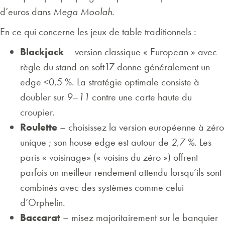
d’euros dans
Mega Moolah
.
En ce qui concerne les jeux de table traditionnels :
Blackjack
– version classique « European » avec
règle du stand on soft17 donne généralement un
edge <0,5 %. La stratégie optimale consiste à
doubler sur
9–11
contre une carte haute du
croupier.
Roulette
– choisissez la version européenne à zéro
unique ; son house edge est autour de
2,7 %
. Les
paris « voisinage» (« voisins du zéro ») offrent
parfois un meilleur rendement attendu lorsqu’ils sont
combinés avec des systèmes comme celui
d’Orphelin.
Baccarat
– misez majoritairement sur le banquier