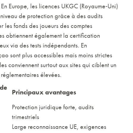
e. En Europe, les licences UKGC (Royaume‑Uni)
 niveau de protection grâce à des audits
rer les fonds des joueurs des comptes
s obtiennent également la certification
eux via des tests indépendants. En
ao sont plus accessibles mais moins strictes
lles conviennent surtout aux sites qui ciblent un
 réglementaires élevées.
 de
Principaux avantages
Protection juridique forte, audits
trimestriels
Large reconnaissance UE, exigences