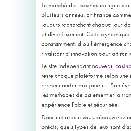
Le marché des casinos en ligne con
plusieurs années. En France comme 
joueurs recherchent chaque jour de 
et divertissement. Cette dynamique
constamment, d’où l’émergence ch
rivalisent d’innovation pour attirer 
Le site indépendant
nouveau casino
teste chaque plateforme selon une 
recommander aux joueurs. Son évalu
les méthodes de paiement et la tra
expérience fiable et sécurisée.
Dans cet article vous découvrirez c
précis, quels types de jeux sont di