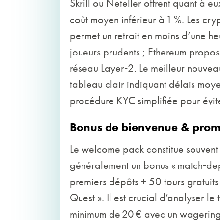
Skrill ou Neteller offrent quant à e
coût moyen inférieur à 1 %. Les cry
permet un retrait en moins d’une he
joueurs prudents ; Ethereum propos
réseau Layer‑2. Le meilleur nouveau
tableau clair indiquant délais moyen
procédure KYC simplifiée pour évite
Bonus de bienvenue & promo
Le welcome pack constitue souvent l
généralement un bonus « match‑depo
premiers dépôts + 50 tours gratuit
Quest ». Il est crucial d’analyser l
minimum de 20 € avec un wagering d