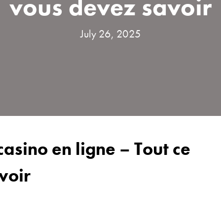
vous devez savoir
July 26, 2025
asino en ligne – Tout ce
voir