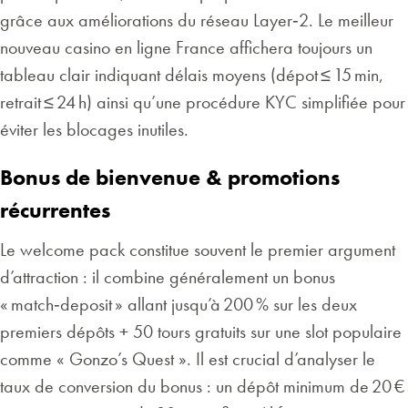
grâce aux améliorations du réseau Layer‑2. Le meilleur
nouveau casino en ligne France affichera toujours un
tableau clair indiquant délais moyens (dépot ≤ 15 min,
retrait ≤ 24 h) ainsi qu’une procédure KYC simplifiée pour
éviter les blocages inutiles.
Bonus de bienvenue & promotions
récurrentes
Le welcome pack constitue souvent le premier argument
d’attraction : il combine généralement un bonus
« match‑deposit » allant jusqu’à 200 % sur les deux
premiers dépôts + 50 tours gratuits sur une slot populaire
comme « Gonzo’s Quest ». Il est crucial d’analyser le
taux de conversion du bonus : un dépôt minimum de 20 €