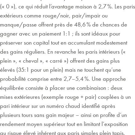
(« 0 »), ce qui réduit l’avantage maison à 2,7 %. Les paris
extérieurs comme rouge/noir, pair/impair ou
manque/passe offrent près de 48,6 % de chances de
gagner avec un paiement 1:1 ; ils sont idéaux pour
préserver son capital tout en accumulant modestement
des gains réguliers. En revanche les paris intérieurs («
plein », « cheval », « carré ») offrent des gains plus
élevés (35:1 pour un plein) mais ne touchent qu’une
probabilité comprise entre 2,7–5,4 %. Une approche
équilibrée consiste à placer une combinaison : deux
mises extérieures (exemple rouge + pair) couplées à un
pari intérieur sur un numéro chaud identifié après
plusieurs tours sans gain majeur – ainsi on profite d’un
rendement moyen supérieur tout en limitant l’exposition
au risque élevé inhérent aux paris simples plein tapis.