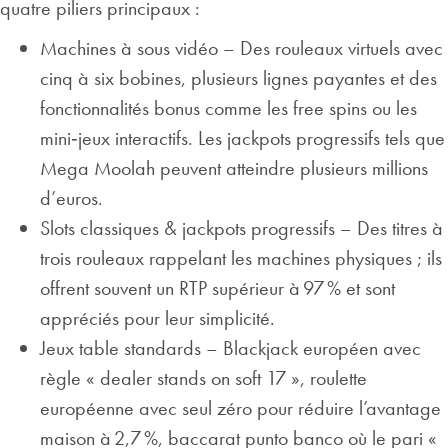
quatre piliers principaux :
Machines à sous vidéo – Des rouleaux virtuels avec
cinq à six bobines, plusieurs lignes payantes et des
fonctionnalités bonus comme les free spins ou les
mini‑jeux interactifs. Les jackpots progressifs tels que
Mega Moolah peuvent atteindre plusieurs millions
d’euros.
Slots classiques & jackpots progressifs – Des titres à
trois rouleaux rappelant les machines physiques ; ils
offrent souvent un RTP supérieur à 97 % et sont
appréciés pour leur simplicité.
Jeux table standards – Blackjack européen avec
règle « dealer stands on soft 17 », roulette
européenne avec seul zéro pour réduire l’avantage
maison à 2,7 %, baccarat punto banco où le pari «