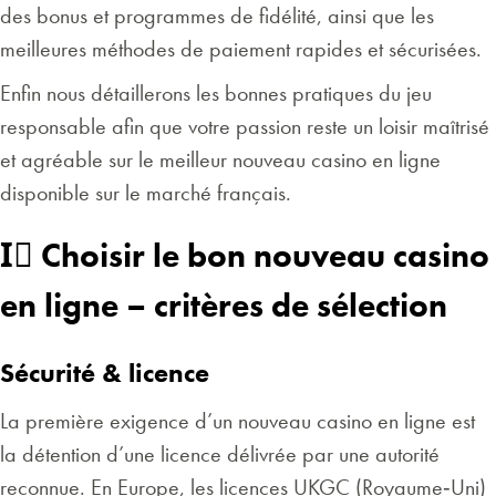
des bonus et programmes de fidélité, ainsi que les
meilleures méthodes de paiement rapides et sécurisées.
Enfin nous détaillerons les bonnes pratiques du jeu
responsable afin que votre passion reste un loisir maîtrisé
et agréable sur le meilleur nouveau casino en ligne
disponible sur le marché français.
I️⃣ Choisir le bon nouveau casino
en ligne – critères de sélection
Sécurité & licence
La première exigence d’un nouveau casino en ligne est
la détention d’une licence délivrée par une autorité
reconnue. En Europe, les licences UKGC (Royaume‑Uni)