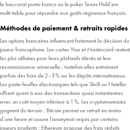
le baccarat punto banco ou le poker Texas Hold’em
multi‑table pour répondre aux goûts régionaux français.
Méthodes de paiement & retraits rapides
Les options bancaires influencent fortement la décision du
joueur francophone. Les cartes Visa et Mastercard restent
les plus utilisées pour leurs plafonds élevés et leur
reconnaissance universelle ; toutefois elles entraînent
parfois des frais de 2–3 % sur les dépôts internationaux.
Les porte‑feuilles électroniques tels que Skrill ou Neteller
offrent quant à eux des transactions quasi instantanées
avec un coût moyen inférieur à 1 %. Les cryptomonnaies
gagnent du terrain : Bitcoin permet un retrait en moins
d’une heure et assure l’anonymat requis par certains
joueurs prudents ; Ethereum propose des frais réduits