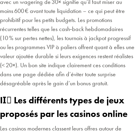
avec un wagering de 30× signifie qu’il faut miser au
moins 600 € avant toute liquidation – ce qui peut être
prohibitif pour les petits budgets. Les promotions
récurrentes telles que les cash‑back hebdomadaires
(10 % sur pertes nettes), les tournois à jackpot progressif
ou les programmes VIP à paliers offrent quant à elles une
valeur ajoutée durable si leurs exigences restent réalistes
(< 20×). Un bon site indique clairement ces conditions
dans une page dédiée afin d’éviter toute surprise
désagréable après le gain d’un bonus gratuit.
II️⃣ Les différents types de jeux
proposés par les casinos online
Les casinos modernes classent leurs offres autour de