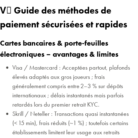
V️⃣ Guide des méthodes de
paiement sécurisées et rapides
Cartes bancaires & porte‑feuilles
électroniques – avantages & limites
Visa / Mastercard : Acceptées partout, plafonds
élevés adaptés aux gros joueurs ; frais
généralement compris entre 2–3 % sur dépôts
internationaux ; délais instantanés mais parfois
retardés lors du premier retrait KYC.
Skrill / Neteller : Transactions quasi instantanées
(< 15 min), frais réduits (~1 %) ; toutefois certains
établissements limitent leur usage aux retraits