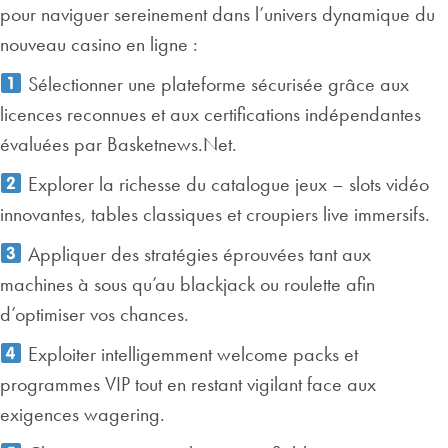
pour naviguer sereinement dans l’univers dynamique du
nouveau casino en ligne :
Sélectionner une plateforme sécurisée grâce aux
licences reconnues et aux certifications indépendantes
évaluées par Basketnews.Net.
Explorer la richesse du catalogue jeux – slots vidéo
innovantes, tables classiques et croupiers live immersifs.
Appliquer des stratégies éprouvées tant aux
machines à sous qu’au blackjack ou roulette afin
d’optimiser vos chances.
Exploiter intelligemment welcome packs et
programmes VIP tout en restant vigilant face aux
exigences wagering.