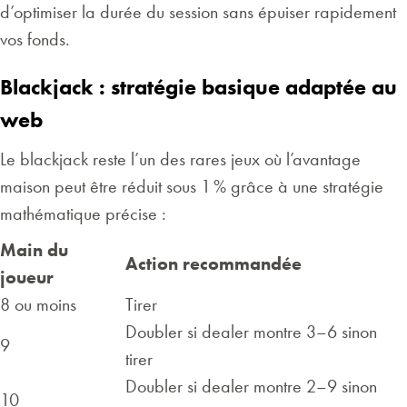
d’optimiser la durée du session sans épuiser rapidement
vos fonds.
Blackjack : stratégie basique adaptée au
web
Le blackjack reste l’un des rares jeux où l’avantage
maison peut être réduit sous 1 % grâce à une stratégie
mathématique précise :
Main du
Action recommandée
joueur
8 ou moins
Tirer
Doubler si dealer montre 3–6 sinon
9
tirer
Doubler si dealer montre 2–9 sinon
10