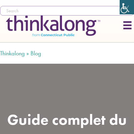
Thinkalong »
Blog
Guide complet du