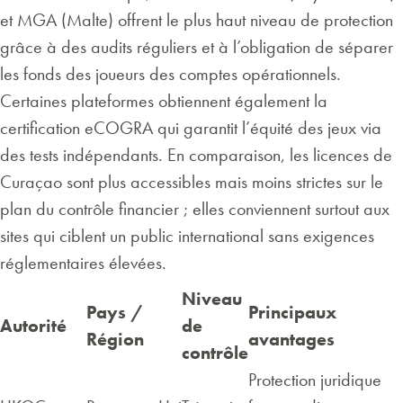
et MGA (Malte) offrent le plus haut niveau de protection
grâce à des audits réguliers et à l’obligation de séparer
les fonds des joueurs des comptes opérationnels.
Certaines plateformes obtiennent également la
certification eCOGRA qui garantit l’équité des jeux via
des tests indépendants. En comparaison, les licences de
Curaçao sont plus accessibles mais moins strictes sur le
plan du contrôle financier ; elles conviennent surtout aux
sites qui ciblent un public international sans exigences
réglementaires élevées.
Niveau
Pays /
Principaux
Autorité
de
Région
avantages
contrôle
Protection juridique