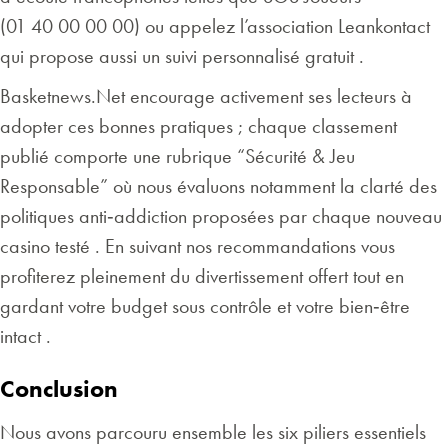
(01 40 00 00 00) ou appelez l’association Leankontact
qui propose aussi un suivi personnalisé gratuit .
Basketnews.Net encourage activement ses lecteurs à
adopter ces bonnes pratiques ; chaque classement
publié comporte une rubrique “Sécurité & Jeu
Responsable” où nous évaluons notamment la clarté des
politiques anti‑addiction proposées par chaque nouveau
casino testé . En suivant nos recommandations vous
profiterez pleinement du divertissement offert tout en
gardant votre budget sous contrôle et votre bien‑être
intact .
Conclusion
Nous avons parcouru ensemble les six piliers essentiels