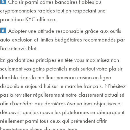
Choisir parmi cartes bancaires fiables ou
cryptomonnaies rapides tout en respectant une
procédure KYC efficace.
Adopter une attitude responsable grâce aux outils
auto‑exclusion et limites budgétaires recommandés par
Basketnews.Net.
En gardant ces principes en tête vous maximisez non
seulement vos gains potentiels mais surtout votre plaisir
durable dans le meilleur nouveau casino en ligne
disponible aujourd’hui sur le marché français. N’hésitez
pas à revisiter régulièrement notre classement actualisé
afin d’accéder aux dernières évaluations objectives et
découvrir quelles nouvelles plateformes se démarquent
réellement parmi tous ceux qui prétendent offrir
l’expérience ultime du jeu en ligne.