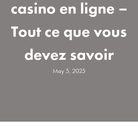
casino en ligne –
Tout ce que vous
devez savoir
May 5, 2025