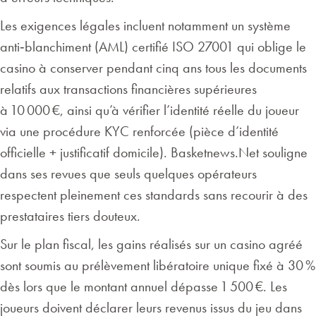
Les exigences légales incluent notamment un système
anti‑blanchiment (AML) certifié ISO 27001 qui oblige le
casino à conserver pendant cinq ans tous les documents
relatifs aux transactions financières supérieures
à 10 000 €, ainsi qu’à vérifier l’identité réelle du joueur
via une procédure KYC renforcée (pièce d’identité
officielle + justificatif domicile). Basketnews.Net souligne
dans ses revues que seuls quelques opérateurs
respectent pleinement ces standards sans recourir à des
prestataires tiers douteux.
Sur le plan fiscal, les gains réalisés sur un casino agréé
sont soumis au prélèvement libératoire unique fixé à 30 %
dès lors que le montant annuel dépasse 1 500 €. Les
joueurs doivent déclarer leurs revenus issus du jeu dans