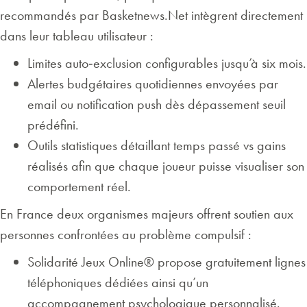
recommandés par Basketnews.Net intègrent directement
dans leur tableau utilisateur :
Limites auto‑exclusion configurables jusqu’à six mois.
Alertes budgétaires quotidiennes envoyées par
email ou notification push dès dépassement seuil
prédéfini.
Outils statistiques détaillant temps passé vs gains
réalisés afin que chaque joueur puisse visualiser son
comportement réel.
En France deux organismes majeurs offrent soutien aux
personnes confrontées au problème compulsif :
Solidarité Jeux Online® propose gratuitement lignes
téléphoniques dédiées ainsi qu’un
accompagnement psychologique personnalisé.