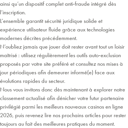
ainsi qu’un dispositif complet anti‑fraude intégré dès
l’inscription.
L’ensemble garantit sécurité juridique solide et
expérience utilisateur fluide grâce aux technologies
modernes décrites précédemment.
N’oubliez jamais que jouer doit rester avant tout un loisir
maîtrisé : utilisez régulièrement les outils auto‑exclusion
proposés par votre site préféré et consultez nos mises à
jour périodiques afin demeurer informé(e) face aux
évolutions rapides du secteur.
Nous vous invitons donc dès maintenant à explorer notre
classement actualisé afin dénicher votre futur partenaire
privilégié parmi les meilleurs nouveaux casinos en ligne
2026, puis revenez lire nos prochains articles pour rester
toujours au fait des meilleures pratiques du moment.