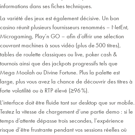
informations dans ses fiches techniques.
La variété des jeux est également décisive. Un bon
casino réunit plusieurs fournisseurs renommés – NetEnt,
Microgaming, Play’n GO – afin d’offrir une sélection
couvrant machines à sous vidéo (plus de 500 titres),
tables de roulette classiques ou live, poker cash &
tournois ainsi que des jackpots progressifs tels que
Mega Moolah ou Divine Fortune. Plus la palette est
large, plus vous avez la chance de découvrir des titres à
forte volatilité ou à RTP élevé (≥96 %).
L’interface doit être fluide tant sur desktop que sur mobile.
Testez la vitesse de chargement d’une partie demo : si le
temps d’attente dépasse trois secondes, l’expérience
risque d’être frustrante pendant vos sessions réelles où