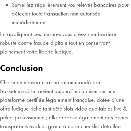
Surveillez régulièrement vos relevés bancaires pour
détecter toute transaction non autorisée
immédiatement.
En appliquant ces mesures vous créez une barrière
robuste contre fraude digitale tout en conservant
pleinement votre liberté ludique.
Conclusion
Choisir un nouveau casino recommandé par
Basketnews.Net revient aujourd’hui à miser sur une
plateforme certifiée légalement française, dotée d’une
offre ludique riche tant côté slots vidéo que tables live &
poker professionnel ; elle propose également des bonus
transparents évalués grâce à notre checklist détaillée