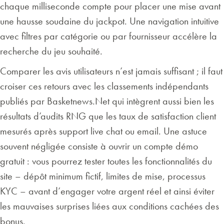
chaque milliseconde compte pour placer une mise avant
une hausse soudaine du jackpot. Une navigation intuitive
avec filtres par catégorie ou par fournisseur accélère la
recherche du jeu souhaité.
Comparer les avis utilisateurs n’est jamais suffisant ; il faut
croiser ces retours avec les classements indépendants
publiés par Basketnews.Net qui intègrent aussi bien les
résultats d’audits RNG que les taux de satisfaction client
mesurés après support live chat ou email. Une astuce
souvent négligée consiste à ouvrir un compte démo
gratuit : vous pourrez tester toutes les fonctionnalités du
site – dépôt minimum fictif, limites de mise, processus
KYC – avant d’engager votre argent réel et ainsi éviter
les mauvaises surprises liées aux conditions cachées des
bonus.