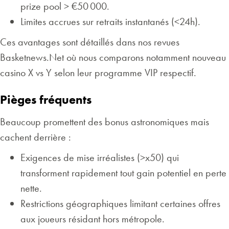
prize pool > €50 000.
Limites accrues sur retraits instantanés (<24h).
Ces avantages sont détaillés dans nos revues
Basketnews.Net où nous comparons notamment nouveau
casino X vs Y selon leur programme VIP respectif.
Pièges fréquents
Beaucoup promettent des bonus astronomiques mais
cachent derrière :
Exigences de mise irréalistes (>x50) qui
transforment rapidement tout gain potentiel en perte
nette.
Restrictions géographiques limitant certaines offres
aux joueurs résidant hors métropole.