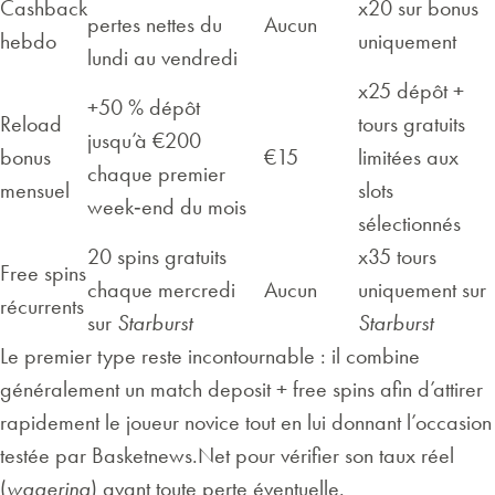
Cashback
x20 sur bonus
pertes nettes du
Aucun
hebdo
uniquement
lundi au vendredi
x25 dépôt +
+50 % dépôt
Reload
tours gratuits
jusqu’à €200
bonus
€15
limitées aux
chaque premier
mensuel
slots
week‑end du mois
sélectionnés
20 spins gratuits
x35 tours
Free spins
chaque mercredi
Aucun
uniquement sur
récurrents
sur
Starburst
Starburst
Le premier type reste incontournable : il combine
généralement un match deposit + free spins afin d’attirer
rapidement le joueur novice tout en lui donnant l’occasion
testée par Basketnews.Net pour vérifier son taux réel
(
wagering
) avant toute perte éventuelle.