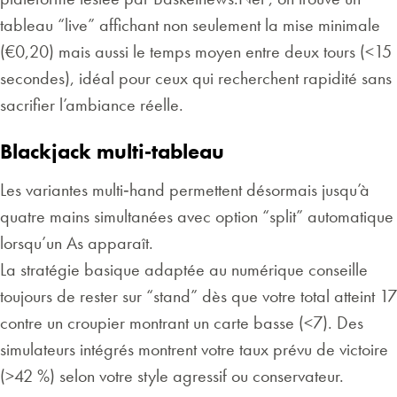
tableau “live” affichant non seulement la mise minimale
(€0,20) mais aussi le temps moyen entre deux tours (<15
secondes), idéal pour ceux qui recherchent rapidité sans
sacrifier l’ambiance réelle.
Blackjack multi‑tableau
Les variantes multi‑hand permettent désormais jusqu’à
quatre mains simultanées avec option “split” automatique
lorsqu’un As apparaît.
La stratégie basique adaptée au numérique conseille
toujours de rester sur “stand” dès que votre total atteint 17
contre un croupier montrant un carte basse (<7). Des
simulateurs intégrés montrent votre taux prévu de victoire
(>42 %) selon votre style agressif ou conservateur.