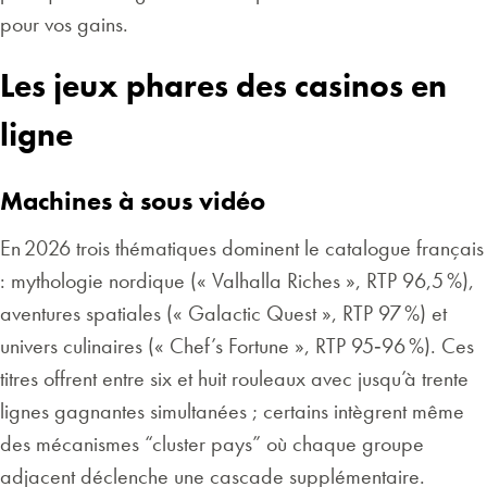
pour vos gains.
Les jeux phares des casinos en
ligne
Machines à sous vidéo
En 2026 trois thématiques dominent le catalogue français
: mythologie nordique (« Valhalla Riches », RTP 96,5 %),
aventures spatiales (« Galactic Quest », RTP 97 %) et
univers culinaires (« Chef’s Fortune », RTP 95‑96 %). Ces
titres offrent entre six et huit rouleaux avec jusqu’à trente
lignes gagnantes simultanées ; certains intègrent même
des mécanismes “cluster pays” où chaque groupe
adjacent déclenche une cascade supplémentaire.