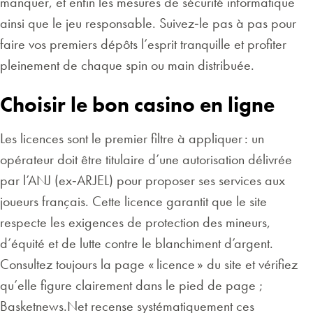
manquer, et enfin les mesures de sécurité informatique
ainsi que le jeu responsable. Suivez‑le pas à pas pour
faire vos premiers dépôts l’esprit tranquille et profiter
pleinement de chaque spin ou main distribuée.
Choisir le bon casino en ligne
Les licences sont le premier filtre à appliquer : un
opérateur doit être titulaire d’une autorisation délivrée
par l’ANJ (ex‑ARJEL) pour proposer ses services aux
joueurs français. Cette licence garantit que le site
respecte les exigences de protection des mineurs,
d’équité et de lutte contre le blanchiment d’argent.
Consultez toujours la page « licence » du site et vérifiez
qu’elle figure clairement dans le pied de page ;
Basketnews.Net recense systématiquement ces