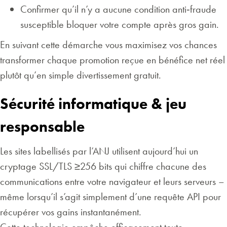
Confirmer qu’il n’y a aucune condition anti‑fraude
susceptible bloquer votre compte après gros gain.
En suivant cette démarche vous maximisez vos chances
transformer chaque promotion reçue en bénéfice net réel
plutôt qu’en simple divertissement gratuit.
Sécurité informatique & jeu
responsable
Les sites labellisés par l’ANJ utilisent aujourd’hui un
cryptage SSL/TLS ≥256 bits qui chiffre chacune des
communications entre votre navigateur et leurs serveurs –
même lorsqu’il s’agit simplement d’une requête API pour
récupérer vos gains instantanément.