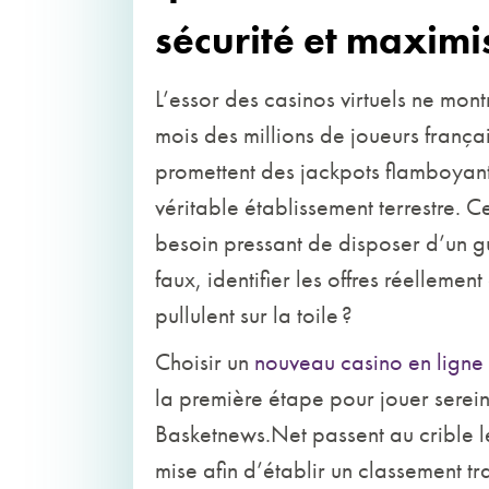
sécurité et maximi
L’essor des casinos virtuels ne mon
mois des millions de joueurs françai
promettent des jackpots flamboyan
véritable établissement terrestre. C
besoin pressant de disposer d’un gu
faux, identifier les offres réelleme
pullulent sur la toile ?
Choisir un
nouveau casino en ligne
la première étape pour jouer sere
Basketnews.Net passent au crible les
mise afin d’établir un classement tr