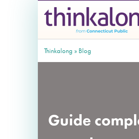
Thinkalong »
Blog
Guide complet