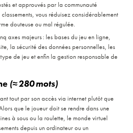
testés et approuvés par la communauté
s classements, vous réduisez considérablement
orme douteuse ou mal régulée.
nq axes majeurs : les bases du jeu en ligne,
 site, la sécurité des données personnelles, les
type de jeu et enfin la gestion responsable de
gne
(≈ 280 mots)
ant tout par son accès via internet plutôt que
 Alors que le joueur doit se rendre dans une
nes à sous ou la roulette, le monde virtuel
sements depuis un ordinateur ou un