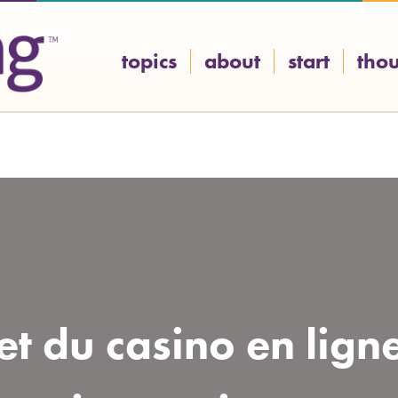
topics
about
start
tho
 du casino en ligne