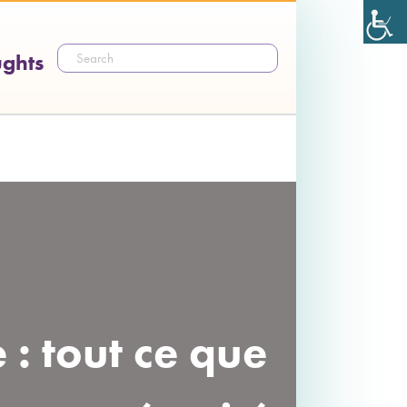
ughts
 : tout ce que