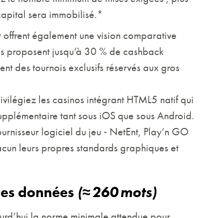
 capital sera immobilisé.*
t offrent également une vision comparative
tes proposent jusqu’à 30 % de cashback
ent des tournois exclusifs réservés aux gros
vilégiez les casinos intégrant HTML5 natif qui
upplémentaire tant sous iOS que sous Android.
ournisseur logiciel du jeu ‑ NetEnt, Play’n GO
cun leurs propres standards graphiques et
 des données
(≈ 260 mots)
urd’hui la norme minimale attendue pour