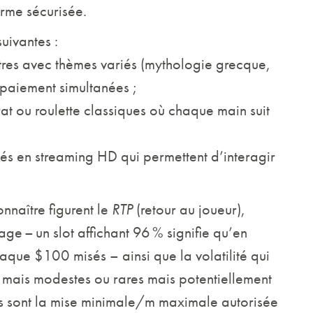
rme sécurisée.
suivantes :
itres avec thèmes variés (mythologie grecque,
e paiement simultanées ;
at ou roulette classiques où chaque main suit
usés en streaming HD qui permettent d’interagir
nnaître figurent le
RTP
(retour au joueur),
e – un slot affichant 96 % signifie qu’en
aque $100 misés – ainsi que la volatilité qui
ts mais modestes ou rares mais potentiellement
les sont la mise minimale/m maximale autorisée