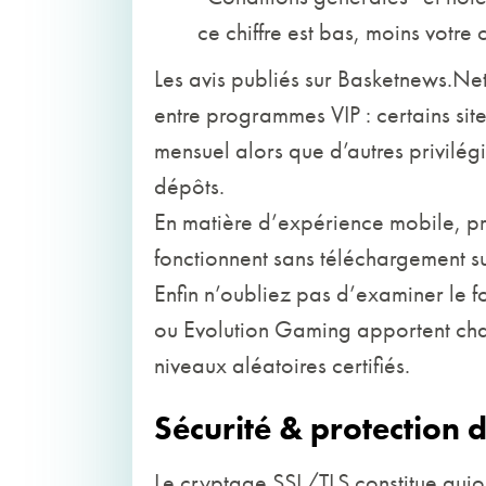
ce chiffre est bas, moins votre
Les avis publiés sur Basketnews.Ne
entre programmes VIP : certains si
mensuel alors que d’autres privilégi
dépôts.
En matière d’expérience mobile, pri
fonctionnent sans téléchargement s
Enfin n’oubliez pas d’examiner le f
ou Evolution Gaming apportent cha
niveaux aléatoires certifiés.
Sécurité & protection
Le cryptage SSL/TLS constitue aujo