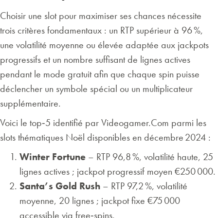
Choisir une slot pour maximiser ses chances nécessite
trois critères fondamentaux : un RTP supérieur à 96 %,
une volatilité moyenne ou élevée adaptée aux jackpots
progressifs et un nombre suffisant de lignes actives
pendant le mode gratuit afin que chaque spin puisse
déclencher un symbole spécial ou un multiplicateur
supplémentaire.
Voici le top‑5 identifié par Videogamer.Com parmi les
slots thématiques Noël disponibles en décembre 2024 :
Winter Fortune
– RTP 96,8 %, volatilité haute, 25
lignes actives ; jackpot progressif moyen €250 000.
Santa’s Gold Rush
– RTP 97,2 %, volatilité
moyenne, 20 lignes ; jackpot fixe €75 000
accessible via free‑spins.