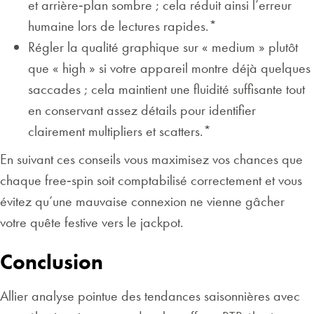
et arrière‑plan sombre ; cela réduit ainsi l’erreur
humaine lors de lectures rapides.*
Régler la qualité graphique sur « medium » plutôt
que « high » si votre appareil montre déjà quelques
saccades ; cela maintient une fluidité suffisante tout
en conservant assez détails pour identifier
clairement multipliers et scatters.*
En suivant ces conseils vous maximisez vos chances que
chaque free‑spin soit comptabilisé correctement et vous
évitez qu’une mauvaise connexion ne vienne gâcher
votre quête festive vers le jackpot.
Conclusion
Allier analyse pointue des tendances saisonnières avec