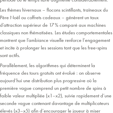
Les thèmes hivernaux – flocons scintillants, traîneaux du
Père Noël ou coffrets cadeaux – génèrent un taux
d’attraction supérieur de 17 % comparé aux machines
classiques non thématisées. Les études comportementales
montrent que l’ambiance visuelle renforce l’engagement
et incite à prolonger les sessions tant que les free‑spins
sont actifs.
Parallèlement, les algorithmes qui déterminent la
fréquence des tours gratuits ont évolué : on observe
aujourd’hui une distribution plus progressive où la
première vague comprend un petit nombre de spins à
faible valeur multipliée (x1–x2), suivie rapidement d’une
seconde vague contenant davantage de multiplicateurs
élevés (x3–x5) afin d’encourager le joueur à miser