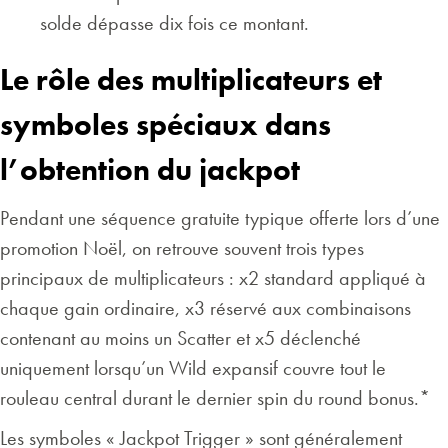
solde dépasse dix fois ce montant.
Le rôle des multiplicateurs et
symboles spéciaux dans
l’obtention du jackpot
Pendant une séquence gratuite typique offerte lors d’une
promotion Noël, on retrouve souvent trois types
principaux de multiplicateurs : x2 standard appliqué à
chaque gain ordinaire, x3 réservé aux combinaisons
contenant au moins un Scatter et x5 déclenché
uniquement lorsqu’un Wild expansif couvre tout le
rouleau central durant le dernier spin du round bonus.*
Les symboles « Jackpot Trigger » sont généralement