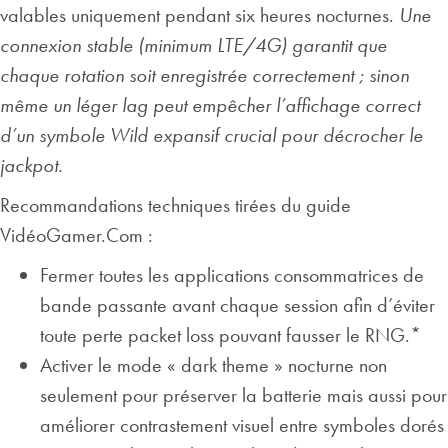
valables uniquement pendant six heures nocturnes.
Une
connexion stable (minimum LTE/4G) garantit que
chaque rotation soit enregistrée correctement ; sinon
même un léger lag peut empêcher l’affichage correct
d’un symbole Wild expansif crucial pour décrocher le
jackpot.
Recommandations techniques tirées du guide
VidéoGamer.Com :
Fermer toutes les applications consommatrices de
bande passante avant chaque session afin d’éviter
toute perte packet loss pouvant fausser le RNG.*
Activer le mode « dark theme » nocturne non
seulement pour préserver la batterie mais aussi pour
améliorer contrastement visuel entre symboles dorés