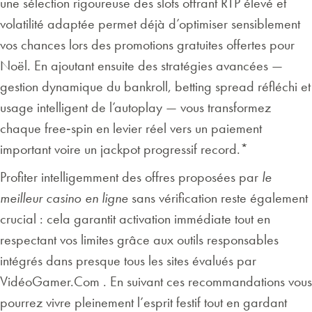
une sélection rigoureuse des slots offrant RTP élevé et
volatilité adaptée permet déjà d’optimiser sensiblement
vos chances lors des promotions gratuites offertes pour
Noël. En ajoutant ensuite des stratégies avancées —
gestion dynamique du bankroll, betting spread réfléchi et
usage intelligent de l’autoplay — vous transformez
chaque free‑spin en levier réel vers un paiement
important voire un jackpot progressif record.*
Profiter intelligemment des offres proposées par
le
meilleur casino en ligne
sans vérification reste également
crucial : cela garantit activation immédiate tout en
respectant vos limites grâce aux outils responsables
intégrés dans presque tous les sites évalués par
VidéoGamer.Com . En suivant ces recommandations vous
pourrez vivre pleinement l’esprit festif tout en gardant