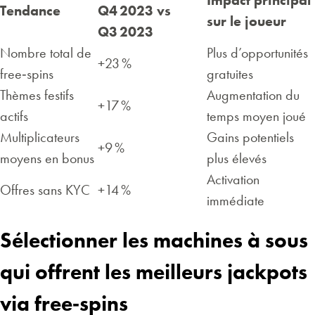
Impact principal
Tendance
Q4 2023 vs
sur le joueur
Q3 2023
Nombre total de
Plus d’opportunités
+23 %
free‑spins
gratuites
Thèmes festifs
Augmentation du
+17 %
actifs
temps moyen joué
Multiplicateurs
Gains potentiels
+9 %
moyens en bonus
plus élevés
Activation
Offres sans KYC
+14 %
immédiate
Sélectionner les machines à sous
qui offrent les meilleurs jackpots
via free‑spins