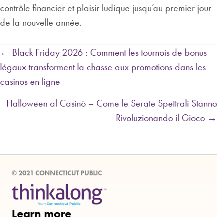
contrôle financier et plaisir ludique jusqu’au premier jour
de la nouvelle année.
Posts
← Black Friday 2026 : Comment les tournois de bonus
légaux transforment la chasse aux promotions dans les
navigation
casinos en ligne
Halloween al Casinò – Come le Serate Spettrali Stanno
Rivoluzionando il Gioco →
© 2021 CONNECTICUT PUBLIC
Learn more