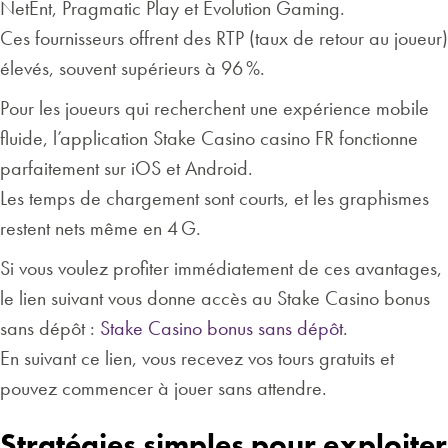
NetEnt, Pragmatic Play et Evolution Gaming.
Ces fournisseurs offrent des RTP (taux de retour au joueur)
élevés, souvent supérieurs à 96 %.
Pour les joueurs qui recherchent une expérience mobile
fluide, l’application Stake Casino casino FR fonctionne
parfaitement sur iOS et Android.
Les temps de chargement sont courts, et les graphismes
restent nets même en 4 G.
Si vous voulez profiter immédiatement de ces avantages,
le lien suivant vous donne accès au Stake Casino bonus
sans dépôt :
Stake Casino bonus sans dépôt
.
En suivant ce lien, vous recevez vos tours gratuits et
pouvez commencer à jouer sans attendre.
Stratégies simples pour exploiter