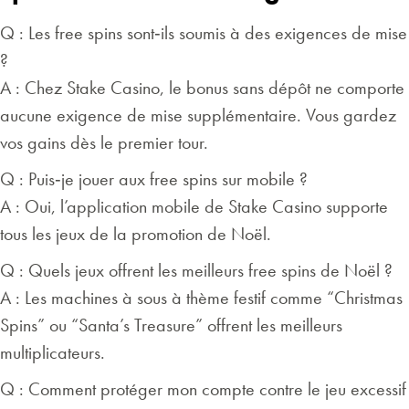
Q : Les free spins sont‑ils soumis à des exigences de mise
?
A : Chez Stake Casino, le bonus sans dépôt ne comporte
aucune exigence de mise supplémentaire. Vous gardez
vos gains dès le premier tour.
Q : Puis‑je jouer aux free spins sur mobile ?
A : Oui, l’application mobile de Stake Casino supporte
tous les jeux de la promotion de Noël.
Q : Quels jeux offrent les meilleurs free spins de Noël ?
A : Les machines à sous à thème festif comme “Christmas
Spins” ou “Santa’s Treasure” offrent les meilleurs
multiplicateurs.
Q : Comment protéger mon compte contre le jeu excessif