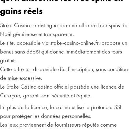
gains réels
Stake Casino se distingue par une offre de free spins de
Noël généreuse et transparente.
Le site, accessible via stake-casino-online.fr, propose un
bonus sans dépôt qui donne immédiatement des tours
gratuits.
Cette offre est disponible dès l’inscription, sans condition
de mise excessive.
Le Stake Casino casino officiel possède une licence de
Curaçao, garantissant sécurité et équité.
En plus de la licence, le casino utilise le protocole SSL
pour protéger les données personnelles.
Les jeux proviennent de fournisseurs réputés comme