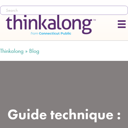
Thinkalong »
Blog
Guide technique :