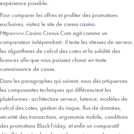
expérience possible.
Pour comparer les offres et profiter des promotions
exclusives, visitez le site de
cresus casino
.
Httpswww.Casino Cresus.Com agit comme un
comparateur indépendant : il teste les vitesses de serveur,
les algorithmes de calcul des cotes et la solidité des
licences afin que vous puissiez choisir en toute
connaissance de cause.
Dans les paragraphes qui suivent, nous décortiquerons
les composantes techniques qui différencient les
plateformes : architecture serveur, latence, modèles de
calcul des cotes, gestion du risque, flux de données,
sécurité des transactions, ergonomie mobile, conditions
des promotions Black Friday, et enfin un comparatif