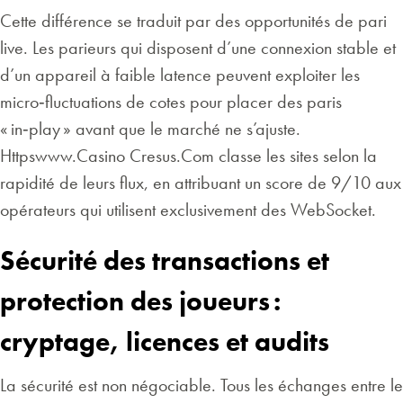
Cette différence se traduit par des opportunités de pari
live. Les parieurs qui disposent d’une connexion stable et
d’un appareil à faible latence peuvent exploiter les
micro‑fluctuations de cotes pour placer des paris
« in‑play » avant que le marché ne s’ajuste.
Httpswww.Casino Cresus.Com classe les sites selon la
rapidité de leurs flux, en attribuant un score de 9/10 aux
opérateurs qui utilisent exclusivement des WebSocket.
Sécurité des transactions et
protection des joueurs :
cryptage, licences et audits
La sécurité est non négociable. Tous les échanges entre le