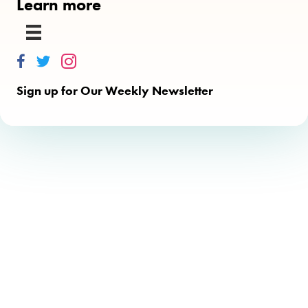
Learn more
Thinkalong on Facebook
Thinkalong on Twitter
Thinkalong on Instagram
Sign up for Our Weekly Newsletter