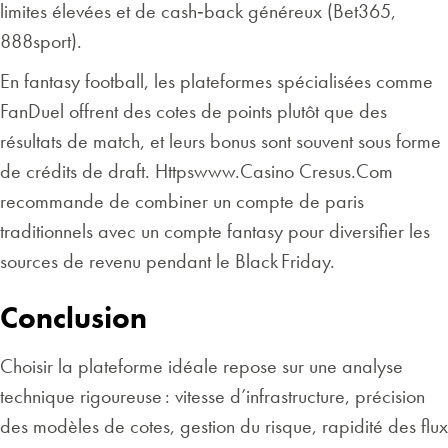
limites élevées et de cash‑back généreux (Bet365,
888sport).
En fantasy football, les plateformes spécialisées comme
FanDuel offrent des cotes de points plutôt que des
résultats de match, et leurs bonus sont souvent sous forme
de crédits de draft. Httpswww.Casino Cresus.Com
recommande de combiner un compte de paris
traditionnels avec un compte fantasy pour diversifier les
sources de revenu pendant le Black Friday.
Conclusion
Choisir la plateforme idéale repose sur une analyse
technique rigoureuse : vitesse d’infrastructure, précision
des modèles de cotes, gestion du risque, rapidité des flux