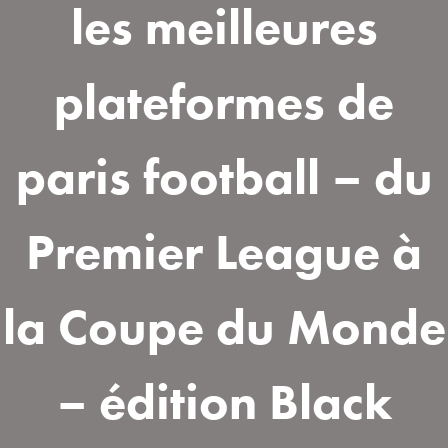
les meilleures
plateformes de
paris football – du
Premier League à
la Coupe du Monde
– édition Black