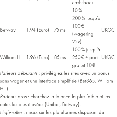
cash‑back
10 %
200 % jusqu’à
100 €
Betway
1,94 (Euro)
75 ms
UKGC
(wagering
25x)
100 % jusqu’à
William Hill
1,96 (Euro)
85 ms
250 € + pari
UKGC
gratuit 10 €
Parieurs débutants
: privilégiez les sites avec un bonus
sans wager et une interface simplifiée (Bet365, William
Hill).
Parieurs pros
: cherchez la latence la plus faible et les
cotes les plus élevées (Unibet, Betway).
High‑roller
: misez sur les plateformes disposant de