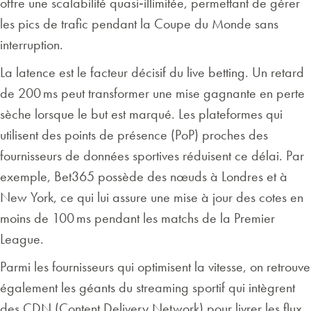
offre une scalabilité quasi‑illimitée, permettant de gérer
les pics de trafic pendant la Coupe du Monde sans
interruption.
La latence est le facteur décisif du live betting. Un retard
de 200 ms peut transformer une mise gagnante en perte
sèche lorsque le but est marqué. Les plateformes qui
utilisent des points de présence (PoP) proches des
fournisseurs de données sportives réduisent ce délai. Par
exemple, Bet365 possède des nœuds à Londres et à
New York, ce qui lui assure une mise à jour des cotes en
moins de 100 ms pendant les matchs de la Premier
League.
Parmi les fournisseurs qui optimisent la vitesse, on retrouve
également les géants du streaming sportif qui intègrent
des CDN (Content Delivery Network) pour livrer les flux