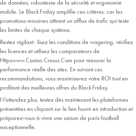
de données, robustesse de la sécurité et ergonomie
mobile. Le Black Friday amplifie ces critères, car les
promotions massives attirent un afflux de trafic qui teste
les limites de chaque système.
Restez vigilant : lisez les conditions de wagering, vérifiez
les licences et utilisez les comparateurs de
Httpswww.Casino Cresus.Com pour mesurer la
performance réelle des sites. En suivant ces
recommandations, vous maximiserez votre ROI tout en
profitant des meilleures offres du Black Friday.
N’attendez plus, testez dès maintenant les plateformes
présentées en cliquant sur le lien fourni en introduction et
préparez‑vous à vivre une saison de paris football
exceptionnelle.