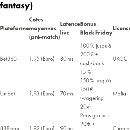
fantasy)
Cotes
Latence
Bonus
Plateforme
moyennes
Licenc
live
Black Friday
(pré‑match)
100 % jusqu’à
200 € +
Bet365
1,95 (Euro)
80 ms
UKGC
cash‑back
15 %
150 % jusqu’à
150 €
Unibet
1,93 (Euro)
70 ms
Malta
(wagering
20x)
Paris gratuits
20 € +
888sport
1,92 (Euro)
90 ms
Curaça