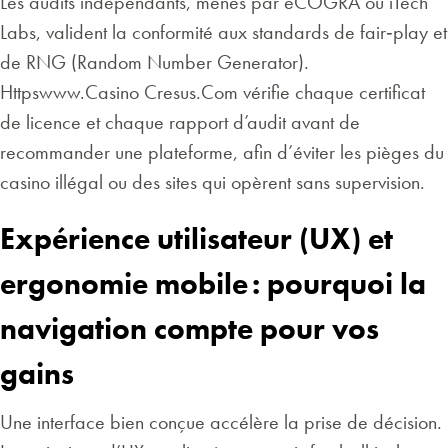
Les audits indépendants, menés par eCOGRA ou iTech
Labs, valident la conformité aux standards de fair‑play et
de RNG (Random Number Generator).
Httpswww.Casino Cresus.Com vérifie chaque certificat
de licence et chaque rapport d’audit avant de
recommander une plateforme, afin d’éviter les pièges du
casino illégal ou des sites qui opèrent sans supervision.
Expérience utilisateur (UX) et
ergonomie mobile : pourquoi la
navigation compte pour vos
gains
Une interface bien conçue accélère la prise de décision.