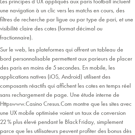
Les principes d’UX appliqués aux paris football incluent
une navigation à un clic vers les matchs en cours, des
filtres de recherche par ligue ou par type de pari, et une
visibilité claire des cotes (format décimal ou
fractionnaire).
Sur le web, les plateformes qui offrent un tableau de
bord personnalisable permettent aux parieurs de placer
des paris en moins de 5 secondes. En mobile, les
applications natives (iOS, Android) utilisent des
composants réactifs qui affichent les cotes en temps réel
sans rechargement de page. Une étude interne de
Httpswww.Casino Cresus.Com montre que les sites avec
une UX mobile optimisée voient un taux de conversion
22 % plus élevé pendant le Black Friday, simplement
parce que les utilisateurs peuvent profiter des bonus dès