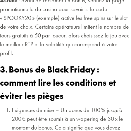
Astuce
: avant de réclamer un bonus, vérifiez la page
promotionnelle du casino pour savoir si le code
« SPOOKY20 » (exemple) active les free spins sur le slot
de votre choix. Certains opérateurs limitent le nombre de
tours gratuits à 50 par joueur, alors choisissez le jeu avec
le meilleur RTP et la volatilité qui correspond à votre
profil.
3. Bonus de Black Friday :
comment lire les conditions et
éviter les pièges
Exigences de mise – Un bonus de 100 % jusqu’à
200 € peut être soumis à un wagering de 30 x le
montant du bonus. Cela signifie que vous devez