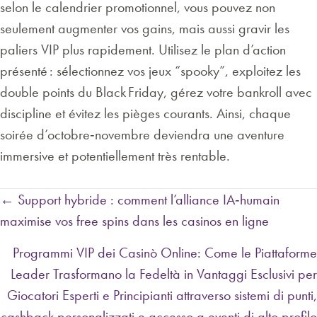
selon le calendrier promotionnel, vous pouvez non
seulement augmenter vos gains, mais aussi gravir les
paliers VIP plus rapidement. Utilisez le plan d’action
présenté : sélectionnez vos jeux “spooky”, exploitez les
double points du Black Friday, gérez votre bankroll avec
discipline et évitez les pièges courants. Ainsi, chaque
soirée d’octobre‑novembre deviendra une aventure
immersive et potentiellement très rentable.
Posts
← Support hybride : comment l’alliance IA‑humain
maximise vos free spins dans les casinos en ligne
navigation
Programmi VIP dei Casinò Online: Come le Piattaforme
Leader Trasformano la Fedeltà in Vantaggi Esclusivi per
Giocatori Esperti e Principianti attraverso sistemi di punti,
cashback personalizzati e accesso a eventi di alto profilo