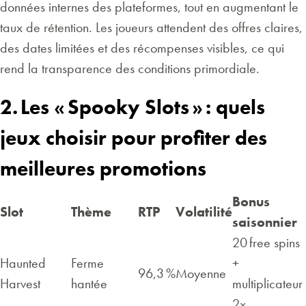
données internes des plateformes, tout en augmentant le
taux de rétention. Les joueurs attendent des offres claires,
des dates limitées et des récompenses visibles, ce qui
rend la transparence des conditions primordiale.
2. Les « Spooky Slots » : quels
jeux choisir pour profiter des
meilleures promotions
Bonus
Slot
Thème
RTP
Volatilité
saisonnier
20 free spins
Haunted
Ferme
+
96,3 %
Moyenne
Harvest
hantée
multiplicateur
2x