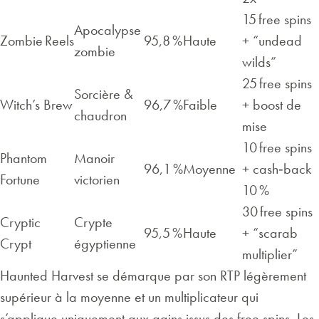
15 free spins
Apocalypse
Zombie Reels
95,8 %
Haute
+ “undead
zombie
wilds”
25 free spins
Sorcière &
Witch’s Brew
96,7 %
Faible
+ boost de
chaudron
mise
10 free spins
Phantom
Manoir
96,1 %
Moyenne
+ cash‑back
Fortune
victorien
10 %
30 free spins
Cryptic
Crypte
95,5 %
Haute
+ “scarab
Crypt
égyptienne
multiplier”
Haunted Harvest se démarque par son RTP légèrement
supérieur à la moyenne et un multiplicateur qui
s’applique uniquement aux gains issus des free spins. Les