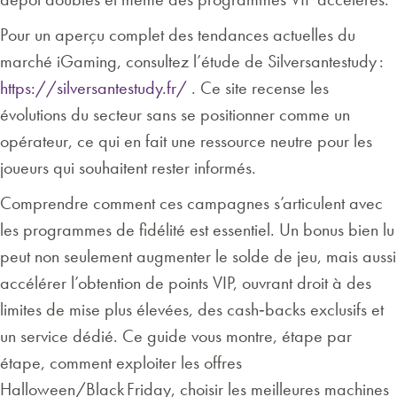
Pour un aperçu complet des tendances actuelles du
marché iGaming, consultez l’étude de Silversantestudy :
https://silversantestudy.fr/
. Ce site recense les
évolutions du secteur sans se positionner comme un
opérateur, ce qui en fait une ressource neutre pour les
joueurs qui souhaitent rester informés.
Comprendre comment ces campagnes s’articulent avec
les programmes de fidélité est essentiel. Un bonus bien lu
peut non seulement augmenter le solde de jeu, mais aussi
accélérer l’obtention de points VIP, ouvrant droit à des
limites de mise plus élevées, des cash‑backs exclusifs et
un service dédié. Ce guide vous montre, étape par
étape, comment exploiter les offres
Halloween/Black Friday, choisir les meilleures machines