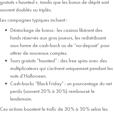
gratuits « haunted », tandis que les bonus de dépôt sont
souvent doublés ou triplés.
Les campagnes typiques incluent :
Déstockage de bonus : les casinos libèrent des
fonds réservés aux gros joueurs, les redistribuant
sous forme de cash‑back ou de “no‑deposit” pour
attirer de nouveaux comptes.
Tours gratuits “haunted” : des free spins avec des
multiplicateurs qui s’activent uniquement pendant les
nuits d’Halloween.
Cash‑backs “Black Friday” : un pourcentage du net
perdu (souvent 20 % à 30 %) remboursé le
lendemain.
Ces actions boostent le trafic de 30 % à 50 % selon les