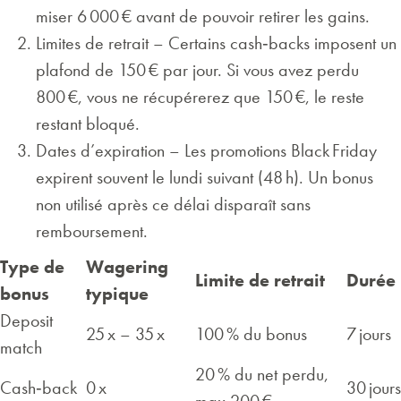
miser 6 000 € avant de pouvoir retirer les gains.
Limites de retrait – Certains cash‑backs imposent un
plafond de 150 € par jour. Si vous avez perdu
800 €, vous ne récupérerez que 150 €, le reste
restant bloqué.
Dates d’expiration – Les promotions Black Friday
expirent souvent le lundi suivant (48 h). Un bonus
non utilisé après ce délai disparaît sans
remboursement.
Type de
Wagering
Limite de retrait
Durée
bonus
typique
Deposit
25 x – 35 x
100 % du bonus
7 jours
match
20 % du net perdu,
Cash‑back
0 x
30 jours