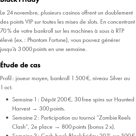
Le 24 novembre, plusieurs casinos offrent un doublement
des points VIP sur toutes les mises de slots. En concentrant
70 % de votre bankroll sur les machines à sous à RTP
élevé (ex. : Phantom Fortune), vous pouvez générer
jusqu’à 3 000 points en une semaine.
Étude de cas
Profil : joueur moyen, bankroll 1 500 €, niveau Silver au
1 oct.
Semaine 1 : Dépôt 200 €, 30 free spins sur Haunted
Harvest → 300 points.
Semaine 2 : Participation au tournoi “Zombie Reels
Clash”, 2e place → 800 points (bonus 2 x).
Semaine 3 : Cash‑back Black Friday 20 % sur 500 €