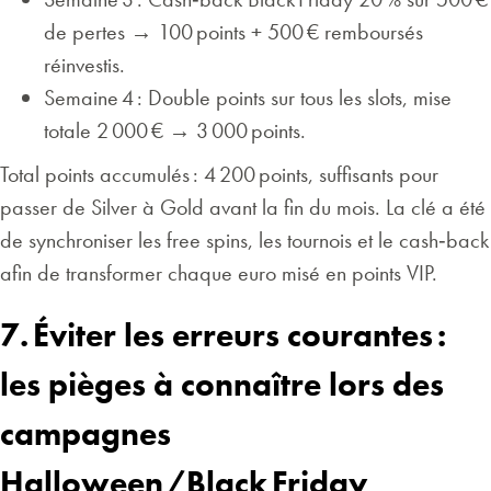
de pertes → 100 points + 500 € remboursés
réinvestis.
Semaine 4 : Double points sur tous les slots, mise
totale 2 000 € → 3 000 points.
Total points accumulés : 4 200 points, suffisants pour
passer de Silver à Gold avant la fin du mois. La clé a été
de synchroniser les free spins, les tournois et le cash‑back
afin de transformer chaque euro misé en points VIP.
7. Éviter les erreurs courantes :
les pièges à connaître lors des
campagnes
Halloween/Black Friday