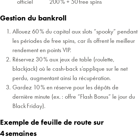
officiel
200 % + 50 free spins
Gestion du bankroll
Allouez 60 % du capital aux slots “spooky” pendant
les périodes de free spins, car ils offrent le meilleur
rendement en points VIP.
Réservez 30 % aux jeux de table (roulette,
blackjack) où le cash‑back s’applique sur le net
perdu, augmentant ainsi la récupération.
Gardez 10 % en réserve pour les dépôts de
dernière minute (ex. : offre “Flash Bonus” le jour du
Black Friday).
Exemple de feuille de route sur
4 semaines