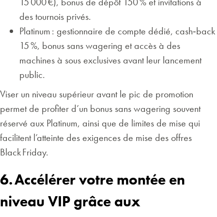
15 000 €), bonus de dépôt 150 % et invitations à
des tournois privés.
Platinum : gestionnaire de compte dédié, cash‑back
15 %, bonus sans wagering et accès à des
machines à sous exclusives avant leur lancement
public.
Viser un niveau supérieur avant le pic de promotion
permet de profiter d’un bonus sans wagering souvent
réservé aux Platinum, ainsi que de limites de mise qui
facilitent l’atteinte des exigences de mise des offres
Black Friday.
6. Accélérer votre montée en
niveau VIP grâce aux