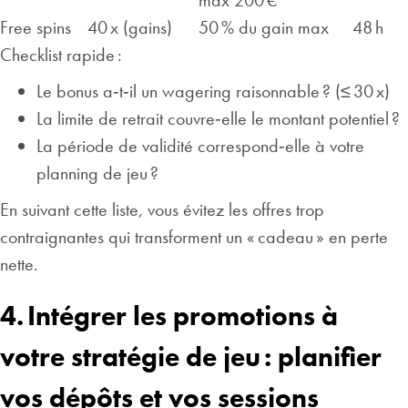
max 200 €
Free spins
40 x (gains)
50 % du gain max
48 h
Checklist rapide :
Le bonus a‑t‑il un wagering raisonnable ? (≤ 30 x)
La limite de retrait couvre‑elle le montant potentiel ?
La période de validité correspond‑elle à votre
planning de jeu ?
En suivant cette liste, vous évitez les offres trop
contraignantes qui transforment un « cadeau » en perte
nette.
4. Intégrer les promotions à
votre stratégie de jeu : planifier
vos dépôts et vos sessions