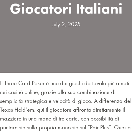
Giocatori Italiani
July 2, 2025
Il Three Card Poker è uno dei giochi da tavolo più amati
nei casinò online, grazie alla sua combinazione di
semplicità strategica e velocità di gioco. A differenza del
Texas Hold’em, qui il giocatore affronta direttamente il
mazziere in una mano di tre carte, con possibilità di
puntare sia sulla propria mano sia sul “Pair Plus”. Questa