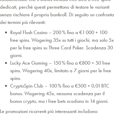
dedicati, perché questi permettono di testare le varianti
senza rischiare il proprio bankroll. Di seguito un confronto
dei termini più rilevanti:
Royal Flush Casino – 200 % fino a €1 000 + 100
free spins. Wagering 35x su tutti i giochi, ma solo 5x
per le free spins su Three Card Poker. Scadenza 30
giorni.
Lucky Ace Gaming – 150 % fino a €800 + 50 free
spins. Wagering 40x, limitato a 7 giorni per le free
spins.
CryptoSpin Club – 100 % fino a €500 + 0,01 BTC
bonus. Wagering 45x, nessuna scadenza per il
bonus crypto, ma i free bets scadono in 14 giorni.
Le promozioni ricorrenti più interessanti includono: