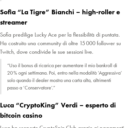
Sofia “La Tigre” Bianchi – high‑roller e
streamer
Sofia predilige Lucky Ace per la flessibilità di puntata.
Ha costruito una community di oltre 15 000 follower su
Twitch, dove condivide le sue sessioni live.
“Uso il bonus di ricarica per aumentare il mio bankroll di
20 % ogni settimana. Poi, entro nella modalità ‘Aggressiva’
solo quando il dealer mostra una carta alta, altrimenti
passo a ‘Conservatore’.”
Luca “CryptoKing” Verdi – esperto di
bitcoin casino
Luca ha scoperto CryptoSpin Club grazie ai pagamenti