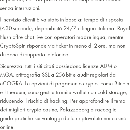
senza interruzioni.
Il servizio clienti è valutato in base a: tempo di risposta
(< 30 secondi), disponibilità 24/7 e lingua italiana. Royal
Flush offre chat live con operatori madrelingua, mentre
CryptoSpin risponde via ticket in meno di 2 ore, ma non
dispone di supporto telefonico.
Sicurezza: tutti i siti citati possiedono licenze ADM o
MGA, crittografia SSL a 256 bit e audit regolari da
eCOGRA. Le opzioni di pagamento crypto, come Bitcoin
e Ethereum, sono gestite tramite wallet con cold storage,
riducendo il rischio di hacking. Per approfondire il tema
dei migliori crypto casino, Palazzoborgia raccoglie
guide pratiche sui vantaggi delle criptovalute nei casinò
online.