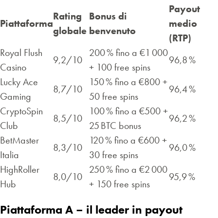
Payout
Rating
Bonus di
Piattaforma
medio
globale
benvenuto
(RTP)
Royal Flush
200 % fino a €1 000
9,2/10
96,8 %
Casino
+ 100 free spins
Lucky Ace
150 % fino a €800 +
8,7/10
96,4 %
Gaming
50 free spins
CryptoSpin
100 % fino a €500 +
8,5/10
96,2 %
Club
25 BTC bonus
BetMaster
120 % fino a €600 +
8,3/10
96,0 %
Italia
30 free spins
HighRoller
250 % fino a €2 000
8,0/10
95,9 %
Hub
+ 150 free spins
Piattaforma A – il leader in payout