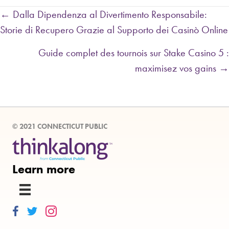
Posts
← Dalla Dipendenza al Divertimento Responsabile:
Storie di Recupero Grazie al Supporto dei Casinò Online
navigation
Guide complet des tournois sur Stake Casino 5 :
maximisez vos gains →
© 2021 CONNECTICUT PUBLIC
Learn more
Thinkalong on Facebook
Thinkalong on Twitter
Thinkalong on Instagram