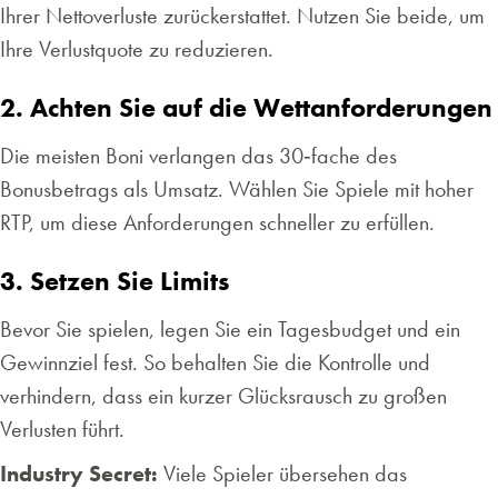
Ihrer Nettoverluste zurückerstattet. Nutzen Sie beide, um
Ihre Verlustquote zu reduzieren.
2. Achten Sie auf die Wettanforderungen
Die meisten Boni verlangen das 30‑fache des
Bonusbetrags als Umsatz. Wählen Sie Spiele mit hoher
RTP, um diese Anforderungen schneller zu erfüllen.
3. Setzen Sie Limits
Bevor Sie spielen, legen Sie ein Tagesbudget und ein
Gewinnziel fest. So behalten Sie die Kontrolle und
verhindern, dass ein kurzer Glücksrausch zu großen
Verlusten führt.
Industry Secret:
Viele Spieler übersehen das