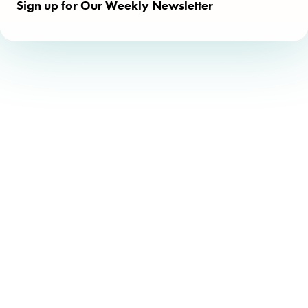
Sign up for Our Weekly Newsletter