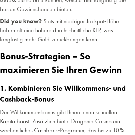
sodass Sie sofort erkennen, welche Titel langfristig die
besten Gewinnchancen bieten.
Did you know?
Slots mit niedriger Jackpot‑Höhe
haben oft eine höhere durchschnittliche RTP, was
langfristig mehr Geld zurückbringen kann.
Bonus‑Strategien – So
maximieren Sie Ihren Gewinn
1. Kombinieren Sie Willkommens‑ und
Cashback‑Bonus
Der Willkommensbonus gibt Ihnen einen schnellen
Kapitalboost. Zusätzlich bietet Dragonia Casino ein
wöchentliches Cashback‑Programm, das bis zu 10 %