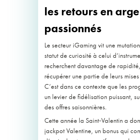
les retours en arge
passionnés
Le secteur iGaming vit une mutatio
statut de curiosité à celui d’instru
recherchent davantage de rapidité,
récupérer une partie de leurs mises
C’est dans ce contexte que les p
un levier de fidélisation puissant, s
des offres saisonnières.
Cette année la Saint‑Valentin a do
jackpot Valentine, un bonus qui co