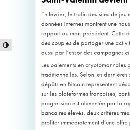
En février, le trafic des sites de je
données internes montrent une haus
rapport au mois précédent. Cette d
des couples de partager une activit
Toggle High Contrast
aussi par l’essor des campagnes c
Les paiements en cryptomonnaies g
traditionnelles. Selon les dernières
dépôts en Bitcoin représentent dés
sur les plateformes françaises, cont
progression est alimentée par la ra
bancaires élevés, deux critères très
profiter immédiatement d’une offre