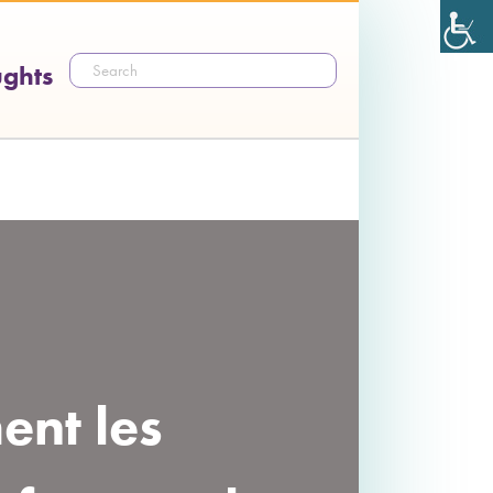
ughts
nt les