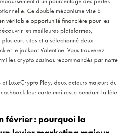
 remboursement d’un pourcentage des pertes
otionnelle. Ce double mécanisme vise à
n véritable opportunité financière pour les
écouvrir les meilleures plateformes,
plusieurs sites et a sélectionné deux
ck et le jackpot Valentine. Vous trouverez
mi les crypto casinos recommandés par notre
et LuxeCrypto Play, deux acteurs majeurs du
 cashback leur carte maîtresse pendant la fête
février : pourquoi la
 un levier marketing majeur