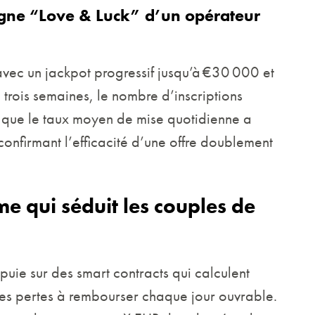
agne “Love & Luck” d’un opérateur
avec un jackpot progressif jusqu’à €30 000 et
 trois semaines, le nombre d’inscriptions
 que le taux moyen de mise quotidienne a
confirmant l’efficacité d’une offre doublement
e qui séduit les couples de
puie sur des smart contracts qui calculent
s pertes à rembourser chaque jour ouvrable.