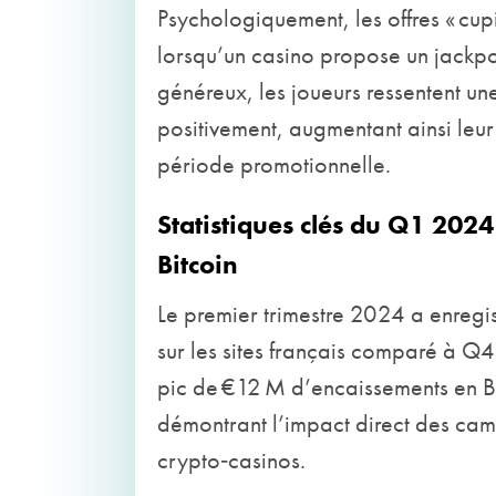
Psychologiquement, les offres « cupi
lorsqu’un casino propose un jack
généreux, les joueurs ressentent u
positivement, augmentant ainsi leu
période promotionnelle.
Statistiques clés du Q1 202
Bitcoin
Le premier trimestre 2024 a enregi
sur les sites français comparé à Q4
pic de €12 M d’encaissements en B
démontrant l’impact direct des cam
crypto‑casinos.