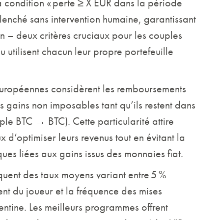
a condition « perte ≥ X EUR dans la période
clenché sans intervention humaine, garantissant
n – deux critères cruciaux pour les couples
utilisent chacun leur propre portefeuille
s européennes considèrent les remboursements
 gains non imposables tant qu’ils restent dans
le BTC → BTC). Cette particularité attire
x d’optimiser leurs revenus tout en évitant la
ues liées aux gains issus des monnaies fiat.
iquent des taux moyens variant entre 5 %
nt du joueur et la fréquence des mises
entine. Les meilleurs programmes offrent