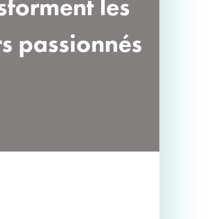
sforment les
rs passionnés