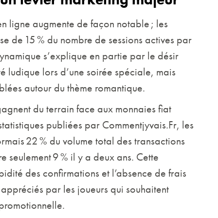
u en ligne augmente de façon notable ; les
se de 15 % du nombre de sessions actives par
ynamique s’explique en partie par le désir
é ludique lors d’une soirée spéciale, mais
iblées autour du thème romantique.
agnent du terrain face aux monnaies fiat
 statistiques publiées par Commentjyvais.Fr, les
ormais 22 % du volume total des transactions
re seulement 9 % il y a deux ans. Cette
pidité des confirmations et l’absence de frais
 appréciés par les joueurs qui souhaitent
 promotionnelle.