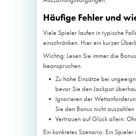
Häufige Fehler und wi
Viele Spieler laufen in typische Fa
einschränken. Hier ein kurzer Überb
Wichtig: Lesen Sie immer die Bonu
beanspruchen.
Zu hohe Einsätze bei ungeeigne
bevor Sie den Jackpot überhau
Ignorieren der Wettanforderu
Sie den Bonus nicht auszahlen 
Vertrauen auf Glück allein. Ohn
Ein konkretes Szenario: Ein Spieler 