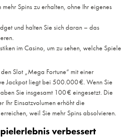
mehr Spins zu erhalten, ohne Ihr eigenes
udget und halten Sie sich daran – das
ieren.
istiken im Casino, um zu sehen, welche Spiele
 den Slot „Mega Fortune“ mit einer
ve Jackpot liegt bei 500.000 €. Wenn Sie
haben Sie insgesamt 100 € eingesetzt. Die
r Ihr Einsatzvolumen erhöht die
erreichen, weil Sie mehr Spins absolvieren.
pielerlebnis verbessert