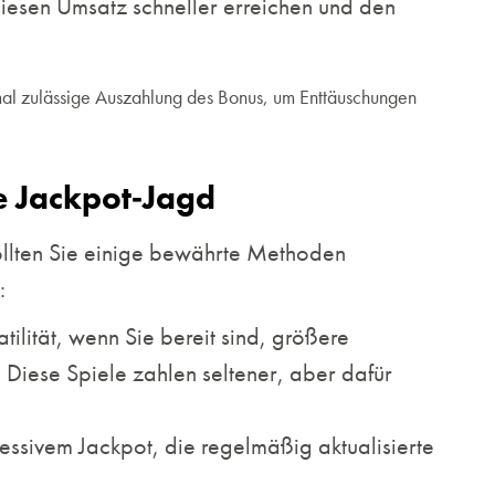
iesen Umsatz schneller erreichen und den
mal zulässige Auszahlung des Bonus, um Enttäuschungen
ie Jackpot‑Jagd
llten Sie einige bewährte Methoden
:
tilität, wenn Sie bereit sind, größere
Diese Spiele zahlen seltener, aber dafür
ressivem Jackpot, die regelmäßig aktualisierte