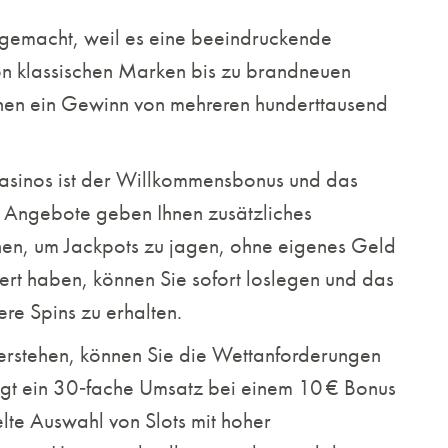
 gemacht, weil es eine beeindruckende
on klassischen Marken bis zu brandneuen
 denen ein Gewinn von mehreren hunderttausend
Casinos ist der Willkommensbonus und das
e Angebote geben Ihnen zusätzliches
nen, um Jackpots zu jagen, ohne eigenes Geld
riert haben, können Sie sofort loslegen und das
re Spins zu erhalten.
rstehen, können Sie die Wettanforderungen
ngt ein 30‑fache Umsatz bei einem 10 € Bonus
lte Auswahl von Slots mit hoher