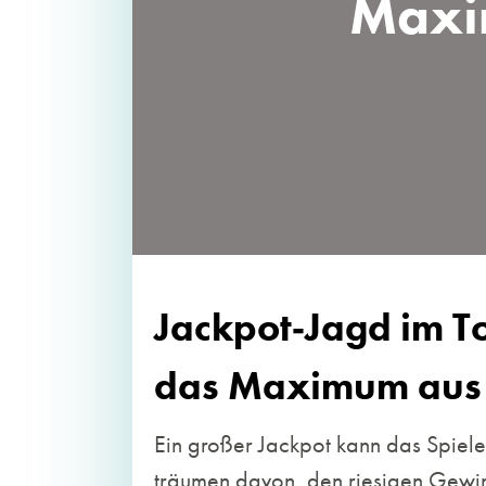
Maxi
Jackpot‑Jagd im To
das Maximum aus 
Ein großer Jackpot kann das Spiele
träumen davon, den riesigen Gewin