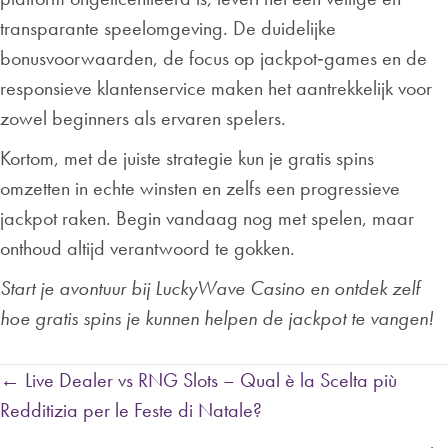
transparante speelomgeving. De duidelijke
bonusvoorwaarden, de focus op jackpot‑games en de
responsieve klantenservice maken het aantrekkelijk voor
zowel beginners als ervaren spelers.
Kortom, met de juiste strategie kun je gratis spins
omzetten in echte winsten en zelfs een progressieve
jackpot raken. Begin vandaag nog met spelen, maar
onthoud altijd verantwoord te gokken.
Start je avontuur bij LuckyWave Casino en ontdek zelf
hoe gratis spins je kunnen helpen de jackpot te vangen!
Posts
← Live Dealer vs RNG Slots – Qual è la Scelta più
Redditizia per le Feste di Natale?
navigation