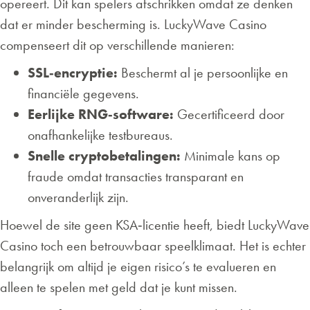
opereert. Dit kan spelers afschrikken omdat ze denken
dat er minder bescherming is. LuckyWave Casino
compenseert dit op verschillende manieren:
SSL‑encryptie:
Beschermt al je persoonlijke en
financiële gegevens.
Eerlijke RNG‑software:
Gecertificeerd door
onafhankelijke testbureaus.
Snelle cryptobetalingen:
Minimale kans op
fraude omdat transacties transparant en
onveranderlijk zijn.
Hoewel de site geen KSA‑licentie heeft, biedt LuckyWave
Casino toch een betrouwbaar speelklimaat. Het is echter
belangrijk om altijd je eigen risico’s te evalueren en
alleen te spelen met geld dat je kunt missen.