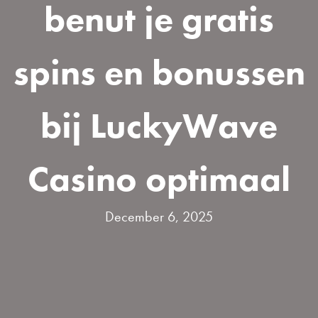
benut je gratis
spins en bonussen
bij LuckyWave
Casino optimaal
December 6, 2025