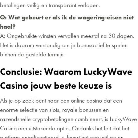
betalingen veilig en transparant verlopen.
Q: Wat gebeurt er als ik de wagering‑eisen niet
haal?
A: Ongebruikte winsten vervallen meestal na 30 dagen.
Het is daarom verstandig om je bonusactief te spelen
binnen de gestelde termijn.
Conclusie: Waarom LuckyWave
Casino jouw beste keuze is
Als je op zoek bent naar een online casino dat een
enorme selectie van slots, royale bonussen en
razendsnelle cryptobetalingen combineert, is LuckyWave
Casino een uitstekende optie. Ondanks het feit dat het
platform ongelicentieerd is, levert het een veilige en