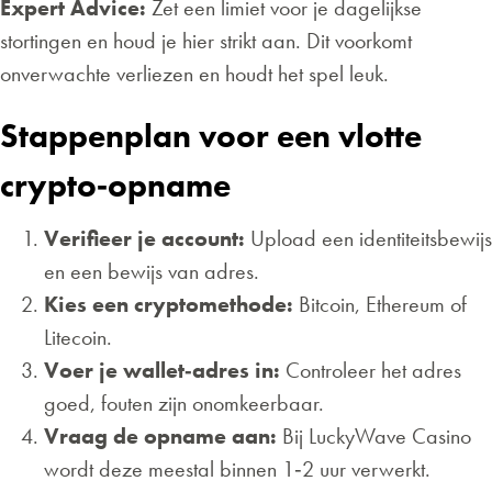
Expert Advice:
Zet een limiet voor je dagelijkse
stortingen en houd je hier strikt aan. Dit voorkomt
onverwachte verliezen en houdt het spel leuk.
Stappenplan voor een vlotte
crypto‑opname
Verifieer je account:
Upload een identiteitsbewijs
en een bewijs van adres.
Kies een cryptomethode:
Bitcoin, Ethereum of
Litecoin.
Voer je wallet‑adres in:
Controleer het adres
goed, fouten zijn onomkeerbaar.
Vraag de opname aan:
Bij LuckyWave Casino
wordt deze meestal binnen 1‑2 uur verwerkt.