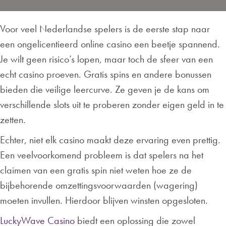
Voor veel Nederlandse spelers is de eerste stap naar
een ongelicentieerd online casino een beetje spannend.
Je wilt geen risico’s lopen, maar toch de sfeer van een
echt casino proeven. Gratis spins en andere bonussen
bieden die veilige leercurve. Ze geven je de kans om
verschillende slots uit te proberen zonder eigen geld in te
zetten.
Echter, niet elk casino maakt deze ervaring even prettig.
Een veelvoorkomend probleem is dat spelers na het
claimen van een gratis spin niet weten hoe ze de
bijbehorende omzettingsvoorwaarden (wagering)
moeten invullen. Hierdoor blijven winsten opgesloten.
LuckyWave Casino
biedt een oplossing die zowel