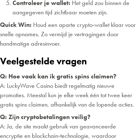
Controleer je wallet:
Het geld zou binnen de
aangegeven tijd zichtbaar moeten zijn.
Quick Win:
Houd een aparte crypto‑wallet klaar voor
snelle opnames. Zo vermijd je vertragingen door
handmatige adresinvoer.
Veelgestelde vragen
Q: Hoe vaak kan ik gratis spins claimen?
A: LuckyWave Casino biedt regelmatig nieuwe
promoties. Meestal kun je elke week één tot twee keer
gratis spins claimen, afhankelijk van de lopende acties.
Q: Zijn cryptobetalingen veilig?
A: Ja, de site maakt gebruik van geavanceerde
encryptie en blockchain‑technologie, waardoor