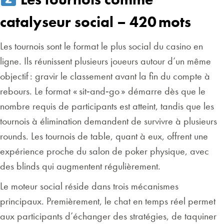
catalyseur social – 420 mots
Les tournois sont le format le plus social du casino en
ligne. Ils réunissent plusieurs joueurs autour d’un même
objectif : gravir le classement avant la fin du compte à
rebours. Le format « sit‑and‑go » démarre dès que le
nombre requis de participants est atteint, tandis que les
tournois à élimination demandent de survivre à plusieurs
rounds. Les tournois de table, quant à eux, offrent une
expérience proche du salon de poker physique, avec
des blinds qui augmentent régulièrement.
Le moteur social réside dans trois mécanismes
principaux. Premièrement, le chat en temps réel permet
aux participants d’échanger des stratégies, de taquiner