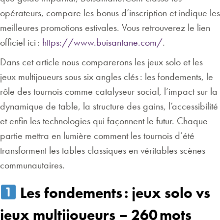
opérateurs, compare les bonus d’inscription et indique les
meilleures promotions estivales. Vous retrouverez le lien
officiel ici :
https://www.buisantane.com/
.
Dans cet article nous comparerons les jeux solo et les
jeux multijoueurs sous six angles clés : les fondements, le
rôle des tournois comme catalyseur social, l’impact sur la
dynamique de table, la structure des gains, l’accessibilité
et enfin les technologies qui façonnent le futur. Chaque
partie mettra en lumière comment les tournois d’été
transforment les tables classiques en véritables scènes
communautaires.
Les fondements : jeux solo vs
jeux multijoueurs – 260 mots