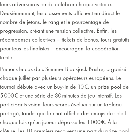
leurs adversaires ou de célébrer chaque victoire.
Deuxièmement, les classements affichent en direct le
nombre de jetons, le rang et le pourcentage de
progression, créant une tension collective. Enfin, les
récompenses collectives – tickets de bonus, tours gratuits
pour tous les finalistes – encouragent la coopération
tacite.
Prenons le cas du « Summer Blackjack Bash », organisé
chaque juillet par plusieurs opérateurs européens. Le
tournoi débute avec un buy‑in de 10 €, un prize pool de
5 000 € et une série de 30 minutes de jeu intensif. Les
participants voient leurs scores évoluer sur un tableau
partagé, tandis que le chat affiche des emojis de soleil
chaque fois qu’un joueur dépasse les 1 000 €. À la
clôture, les 10 premiers reçoivent une part du prize pool,