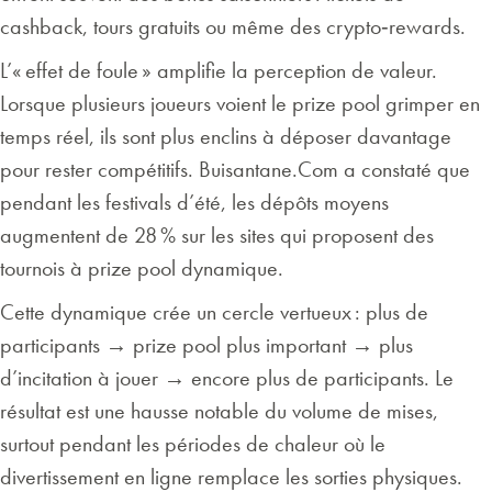
cashback, tours gratuits ou même des crypto‑rewards.
L’« effet de foule » amplifie la perception de valeur.
Lorsque plusieurs joueurs voient le prize pool grimper en
temps réel, ils sont plus enclins à déposer davantage
pour rester compétitifs. Buisantane.Com a constaté que
pendant les festivals d’été, les dépôts moyens
augmentent de 28 % sur les sites qui proposent des
tournois à prize pool dynamique.
Cette dynamique crée un cercle vertueux : plus de
participants → prize pool plus important → plus
d’incitation à jouer → encore plus de participants. Le
résultat est une hausse notable du volume de mises,
surtout pendant les périodes de chaleur où le
divertissement en ligne remplace les sorties physiques.