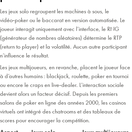
Les jeux solo regroupent les machines à sous, le
vidéo‑poker ou le baccarat en version automatisée. Le
joueur interagit uniquement avec l’interface, le RNG
(générateur de nombres aléatoires) détermine le RTP
(return to player) et la volatilité. Aucun autre participant
n’influence le résultat.
Les jeux multijoueurs, en revanche, placent le joueur face
à d’autres humains : blackjack, roulette, poker en tournoi
ou encore le craps en live‑dealer. L’interaction sociale
devient alors un facteur décisif. Depuis les premiers
salons de poker en ligne des années 2000, les casinos
virtuels ont intégré des chatrooms et des tableaux de
scores pour encourager la compétition.