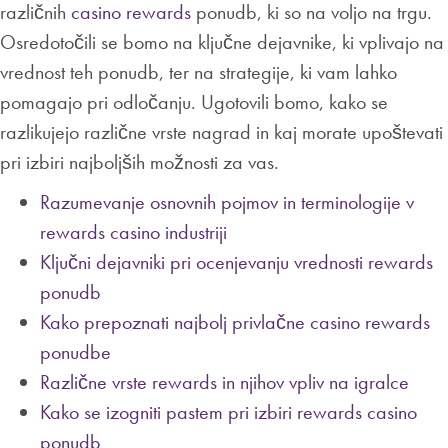
različnih
casino rewards
ponudb, ki so na voljo na trgu.
Osredotočili se bomo na ključne dejavnike, ki vplivajo na
vrednost teh ponudb, ter na strategije, ki vam lahko
pomagajo pri odločanju. Ugotovili bomo, kako se
razlikujejo različne vrste nagrad in kaj morate upoštevati
pri izbiri najboljših možnosti za vas.
Razumevanje osnovnih pojmov in terminologije v
rewards casino industriji
Ključni dejavniki pri ocenjevanju vrednosti rewards
ponudb
Kako prepoznati najbolj privlačne casino rewards
ponudbe
Različne vrste rewards in njihov vpliv na igralce
Kako se izogniti pastem pri izbiri rewards casino
ponudb