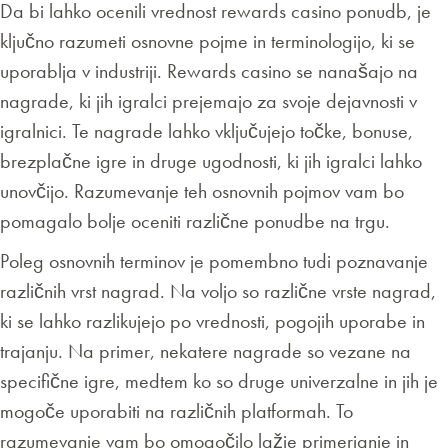
Da bi lahko ocenili vrednost rewards casino ponudb, je
ključno razumeti osnovne pojme in terminologijo, ki se
uporablja v industriji. Rewards casino se nanašajo na
nagrade, ki jih igralci prejemajo za svoje dejavnosti v
igralnici. Te nagrade lahko vključujejo točke, bonuse,
brezplačne igre in druge ugodnosti, ki jih igralci lahko
unovčijo. Razumevanje teh osnovnih pojmov vam bo
pomagalo bolje oceniti različne ponudbe na trgu.
Poleg osnovnih terminov je pomembno tudi poznavanje
različnih vrst nagrad. Na voljo so različne vrste nagrad,
ki se lahko razlikujejo po vrednosti, pogojih uporabe in
trajanju. Na primer, nekatere nagrade so vezane na
specifične igre, medtem ko so druge univerzalne in jih je
mogoče uporabiti na različnih platformah. To
razumevanje vam bo omogočilo lažje primerjanje in