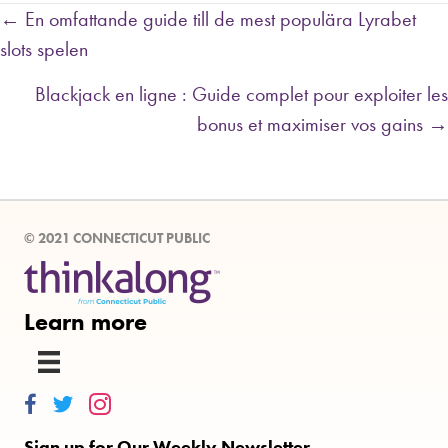
Posts
← En omfattande guide till de mest populära Lyrabet
slots spelen
navigation
Blackjack en ligne : Guide complet pour exploiter les
bonus et maximiser vos gains →
© 2021 CONNECTICUT PUBLIC
Learn more
Thinkalong on Facebook
Thinkalong on Twitter
Thinkalong on Instagram
Sign up for Our Weekly Newsletter