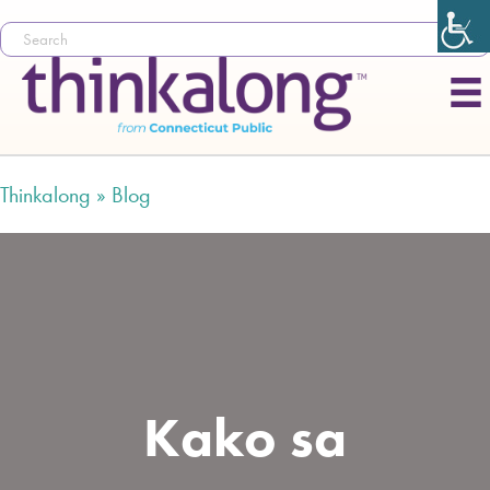
Thinkalong »
Blog
Kako sa