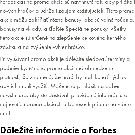
Forbes casino promo akcie sú navrhnuté tak, aby prilákali
nových hráčov a udržali záujem existujúcich. Tieto promo
akcie môžu zahŕňať rôzne bonusy, ako sú voľné točenia,
bonusy na vklady, a ďalšie špeciálne ponuky. Všetky
tieto akcie sú určené na zlepšenie celkového herného
zážitku a na zvýšenie výhier hráčov.
Pri využívaní promo akcií je dôležité sledovať termíny a
podmienky. Mnoho promo akcií má obmedzenú
platnosť, čo znamená, že hráči by mali konať rýchlo,
aby ich mohli využiť. Môžete sa prihlásiť na odber
newslettera, aby ste dostávali pravidelné informácie o
najnovších promo akciách a bonusoch priamo na váš e-
mail.
Dôležité informácie o Forbes