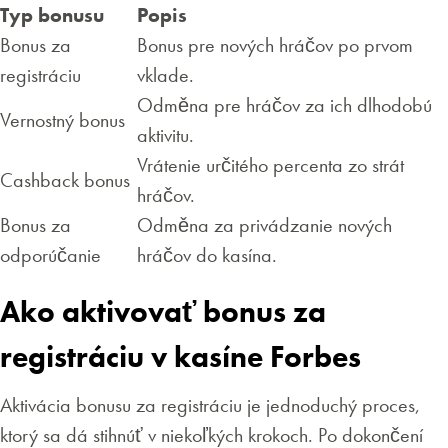
Typ bonusu
Popis
Bonus za
Bonus pre nových hráčov po prvom
registráciu
vklade.
Odměna pre hráčov za ich dlhodobú
Vernostný bonus
aktivitu.
Vrátenie určitého percenta zo strát
Cashback bonus
hráčov.
Bonus za
Odměna za privádzanie nových
odporúčanie
hráčov do kasína.
Ako aktivovať bonus za
registráciu v kasíne Forbes
Aktivácia bonusu za registráciu je jednoduchý proces,
ktorý sa dá stihnúť v niekoľkých krokoch. Po dokončení