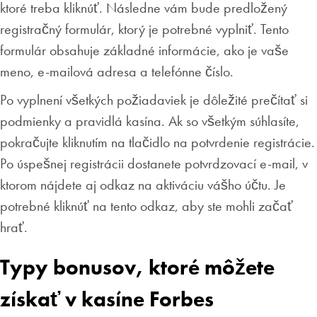
ktoré treba kliknúť. Následne vám bude predložený
registračný formulár, ktorý je potrebné vyplniť. Tento
formulár obsahuje základné informácie, ako je vaše
meno, e-mailová adresa a telefónne číslo.
Po vyplnení všetkých požiadaviek je dôležité prečítať si
podmienky a pravidlá kasína. Ak so všetkým súhlasíte,
pokračujte kliknutím na tlačidlo na potvrdenie registrácie.
Po úspešnej registrácii dostanete potvrdzovací e-mail, v
ktorom nájdete aj odkaz na aktiváciu vášho účtu. Je
potrebné kliknúť na tento odkaz, aby ste mohli začať
hrať.
Typy bonusov, ktoré môžete
získať v kasíne Forbes