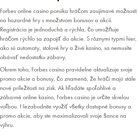
Forbes online casino ponúka hráčom zaujímavé možnosti
na hazardné hry s množstvom bonusov a akcií.
Registrácia je jednoduchá a rýchla, čo umožňuje
hráčom rýchlo sa zapojiť do akcie. S rôznymi typmi hier,
ako sú automaty, stolové hry a živé kasíno, sa nemusíte
obávať nedostatku zábavy.
Okrem toho, Forbes casino pravidelne aktualizuje svoje
promo akcie a bonusy, čo znamená, že hráči majú stále
nové príležitosti na zisk. Ak hľadáte spoľahlivé a
zábavné online kasíno, Forbes casino je určite skvelou
voľbou. Nezabudnite využiť všetky dostupné bonusy a
promo akcie, aby ste maximalizovali svoje šance na
výhru.