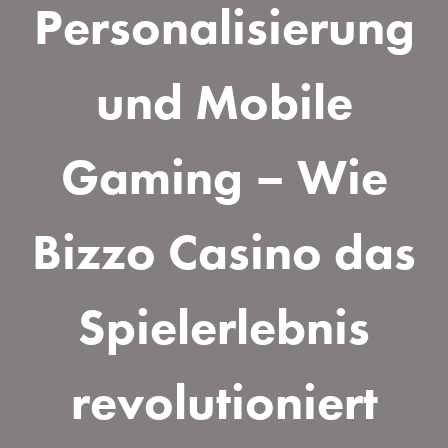
Personalisierung
und Mobile
Gaming – Wie
Bizzo Casino das
Spielerlebnis
revolutioniert