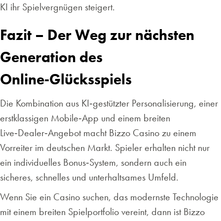
KI ihr Spielvergnügen steigert.
Fazit – Der Weg zur nächsten
Generation des
Online‑Glücksspiels
Die Kombination aus KI‑gestützter Personalisierung, einer
erstklassigen Mobile‑App und einem breiten
Live‑Dealer‑Angebot macht Bizzo Casino zu einem
Vorreiter im deutschen Markt. Spieler erhalten nicht nur
ein individuelles Bonus‑System, sondern auch ein
sicheres, schnelles und unterhaltsames Umfeld.
Wenn Sie ein Casino suchen, das modernste Technologie
mit einem breiten Spielportfolio vereint, dann ist Bizzo