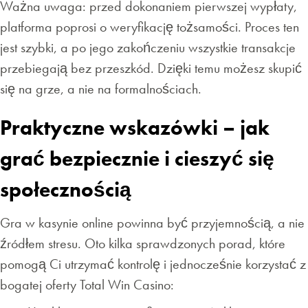
Ważna uwaga: przed dokonaniem pierwszej wypłaty,
platforma poprosi o weryfikację tożsamości. Proces ten
jest szybki, a po jego zakończeniu wszystkie transakcje
przebiegają bez przeszkód. Dzięki temu możesz skupić
się na grze, a nie na formalnościach.
Praktyczne wskazówki – jak
grać bezpiecznie i cieszyć się
społecznością
Gra w kasynie online powinna być przyjemnością, a nie
źródłem stresu. Oto kilka sprawdzonych porad, które
pomogą Ci utrzymać kontrolę i jednocześnie korzystać z
bogatej oferty Total Win Casino: