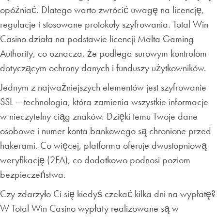
opóźniać. Dlatego warto zwrócić uwagę na licencję,
regulacje i stosowane protokoły szyfrowania. Total Win
Casino działa na podstawie licencji Malta Gaming
Authority, co oznacza, że podlega surowym kontrolom
dotyczącym ochrony danych i funduszy użytkowników.
Jednym z najważniejszych elementów jest szyfrowanie
SSL – technologia, która zamienia wszystkie informacje
w nieczytelny ciąg znaków. Dzięki temu Twoje dane
osobowe i numer konta bankowego są chronione przed
hakerami. Co więcej, platforma oferuje dwustopniową
weryfikację (2FA), co dodatkowo podnosi poziom
bezpieczeństwa.
Czy zdarzyło Ci się kiedyś czekać kilka dni na wypłatę?
W Total Win Casino wypłaty realizowane są w