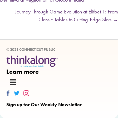
navigation
Journey Through Game Evolution at Elitbet 1: From
Classic Tables to Cutting‑Edge Slots →
© 2021 CONNECTICUT PUBLIC
Learn more
Thinkalong on Facebook
Thinkalong on Twitter
Thinkalong on Instagram
Sign up for Our Weekly Newsletter