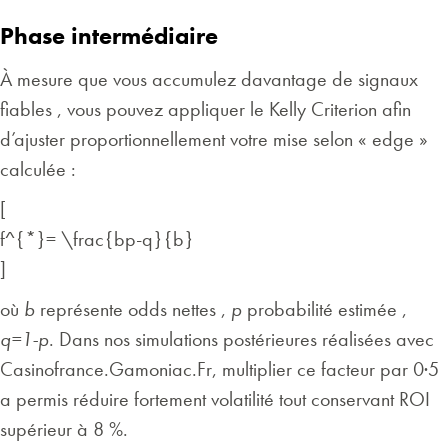
Phase intermédiaire
À mesure que vous accumulez davantage de signaux
fiables , vous pouvez appliquer le Kelly Criterion afin
d’ajuster proportionnellement votre mise selon « edge »
calculée :
[
f^{*}= \frac{bp-q}{b}
]
où
b
représente odds nettes ,
p
probabilité estimée ,
q=1-p
. Dans nos simulations postérieures réalisées avec
Casinofrance.Gamoniac.Fr, multiplier ce facteur par 0·5
a permis réduire fortement volatilité tout conservant ROI
supérieur à 8 %.