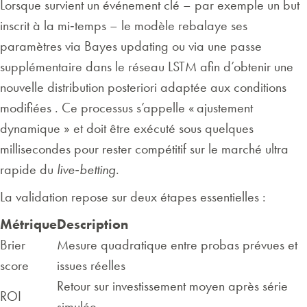
Lorsque survient un événement clé – par exemple un but
inscrit à la mi‑temps – le modèle rebalaye ses
paramètres via Bayes updating ou via une passe
supplémentaire dans le réseau LSTM afin d’obtenir une
nouvelle distribution posteriori adaptée aux conditions
modifiées . Ce processus s’appelle « ajustement
dynamique » et doit être exécuté sous quelques
millisecondes pour rester compétitif sur le marché ultra
rapide du
live‑betting
.
La validation repose sur deux étapes essentielles :
Métrique
Description
Brier
Mesure quadratique entre probas prévues et
score
issues réelles
Retour sur investissement moyen après série
ROI
simulée