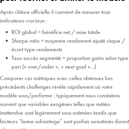
Après clôture officielle il convient de mesurer trois
indicateurs cruciaux :
ROI global = bénéfice net / mise totale
Sharpe ratio = moyenne rendement ajusté risque /
écart-type rendements
Taux succès segmenté = proportion gains selon type
pari (« over/under », « next goal »…)
Comparer ces métriques avec celles obtenues lors
précédents challenges révèle rapidement où votre
modèle sous/performe ; typiquement nous constatons
souvent que variables exogènes telles que météo
inattendue sont légèrement sous-estimées tandis que
facteurs “home advantage” sont parfois surestimés durant