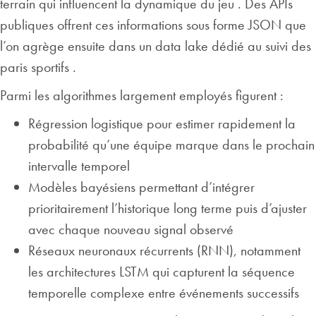
terrain qui influencent la dynamique du jeu . Des APIs
publiques offrent ces informations sous forme JSON que
l’on agrège ensuite dans un data lake dédié au suivi des
paris sportifs .
Parmi les algorithmes largement employés figurent :
Régression logistique pour estimer rapidement la
probabilité qu’une équipe marque dans le prochain
intervalle temporel
Modèles bayésiens permettant d’intégrer
prioritairement l’historique long terme puis d’ajuster
avec chaque nouveau signal observé
Réseaux neuronaux récurrents (RNN), notamment
les architectures LSTM qui capturent la séquence
temporelle complexe entre événements successifs