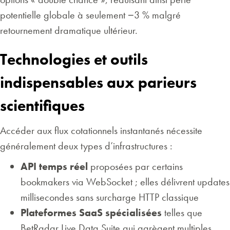
potentielle globale à seulement −3 % malgré
retournement dramatique ultérieur.
Technologies et outils
indispensables aux parieurs
scientifiques
Accéder aux flux cotationnels instantanés nécessite
généralement deux types d’infrastructures :
API temps réel
proposées par certains
bookmakers via WebSocket ; elles délivrent updates
millisecondes sans surcharge HTTP classique
Plateformes SaaS spécialisées
telles que
BetRadar Live Data Suite qui agrègent multiples