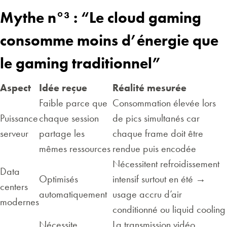
Mythe n°³ : “Le cloud gaming
consomme moins d’énergie que
le gaming traditionnel”
Aspect
Idée reçue
Réalité mesurée
Faible parce que
Consommation élevée lors
Puissance
chaque session
de pics simultanés car
serveur
partage les
chaque frame doit être
mêmes ressources
rendue puis encodée
Nécessitent refroidissement
Data
Optimisés
intensif surtout en été →
centers
automatiquement
usage accru d’air
modernes
conditionné ou liquid cooling
Nécessite
La transmission vidéo