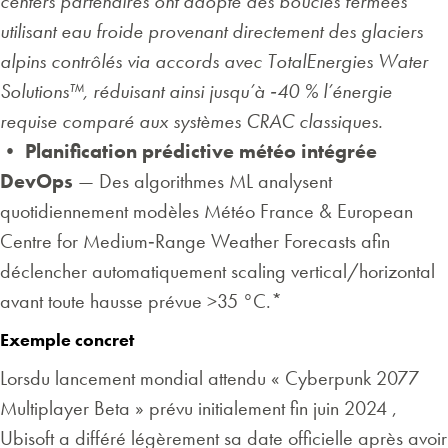
centers partenaires ont adopté des boucles fermées
utilisant eau froide provenant directement des glaciers
alpins contrôlés via accords avec TotalEnergies Water
Solutions™, réduisant ainsi jusqu’à ‑40 % l’énergie
requise comparé aux systèmes CRAC classiques.
•
Planification prédictive météo intégrée
DevOps
— Des algorithmes ML analysent
quotidiennement modèles Météo France & European
Centre for Medium‑Range Weather Forecasts afin
déclencher automatiquement scaling vertical/horizontal
avant toute hausse prévue >35 °C.*
Exemple concret
Lorsdu lancement mondial attendu « Cyberpunk 2077
Multiplayer Beta » prévu initialement fin juin 2024 ,
Ubisoft a différé légèrement sa date officielle après avoir