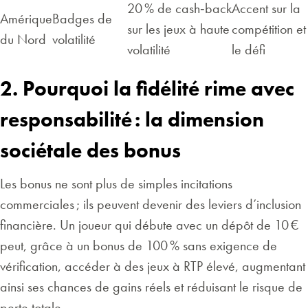
20 % de cash‑back
Accent sur la
Amérique
Badges de
sur les jeux à haute
compétition et
du Nord
volatilité
volatilité
le défi
2. Pourquoi la fidélité rime avec
responsabilité : la dimension
sociétale des bonus
Les bonus ne sont plus de simples incitations
commerciales ; ils peuvent devenir des leviers d’inclusion
financière. Un joueur qui débute avec un dépôt de 10 €
peut, grâce à un bonus de 100 % sans exigence de
vérification, accéder à des jeux à RTP élevé, augmentant
ainsi ses chances de gains réels et réduisant le risque de
perte totale.