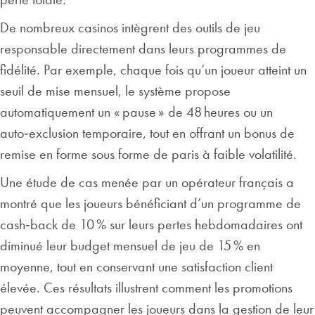
De nombreux casinos intègrent des outils de jeu
responsable directement dans leurs programmes de
fidélité. Par exemple, chaque fois qu’un joueur atteint un
seuil de mise mensuel, le système propose
automatiquement un « pause » de 48 heures ou un
auto‑exclusion temporaire, tout en offrant un bonus de
remise en forme sous forme de paris à faible volatilité.
Une étude de cas menée par un opérateur français a
montré que les joueurs bénéficiant d’un programme de
cash‑back de 10 % sur leurs pertes hebdomadaires ont
diminué leur budget mensuel de jeu de 15 % en
moyenne, tout en conservant une satisfaction client
élevée. Ces résultats illustrent comment les promotions
peuvent accompagner les joueurs dans la gestion de leur