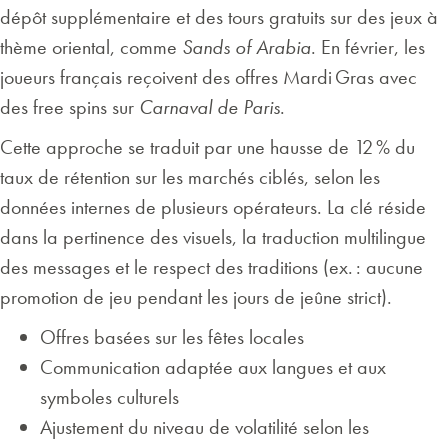
dépôt supplémentaire et des tours gratuits sur des jeux à
thème oriental, comme
Sands of Arabia
. En février, les
joueurs français reçoivent des offres Mardi Gras avec
des free spins sur
Carnaval de Paris
.
Cette approche se traduit par une hausse de 12 % du
taux de rétention sur les marchés ciblés, selon les
données internes de plusieurs opérateurs. La clé réside
dans la pertinence des visuels, la traduction multilingue
des messages et le respect des traditions (ex. : aucune
promotion de jeu pendant les jours de jeûne strict).
Offres basées sur les fêtes locales
Communication adaptée aux langues et aux
symboles culturels
Ajustement du niveau de volatilité selon les