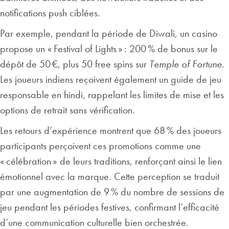
notifications push ciblées.
Par exemple, pendant la période de Diwali, un casino
propose un « Festival of Lights » : 200 % de bonus sur le
dépôt de 50 €, plus 50 free spins sur
Temple of Fortune
.
Les joueurs indiens reçoivent également un guide de jeu
responsable en hindi, rappelant les limites de mise et les
options de retrait sans vérification.
Les retours d’expérience montrent que 68 % des joueurs
participants perçoivent ces promotions comme une
« célébration » de leurs traditions, renforçant ainsi le lien
émotionnel avec la marque. Cette perception se traduit
par une augmentation de 9 % du nombre de sessions de
jeu pendant les périodes festives, confirmant l’efficacité
d’une communication culturelle bien orchestrée.