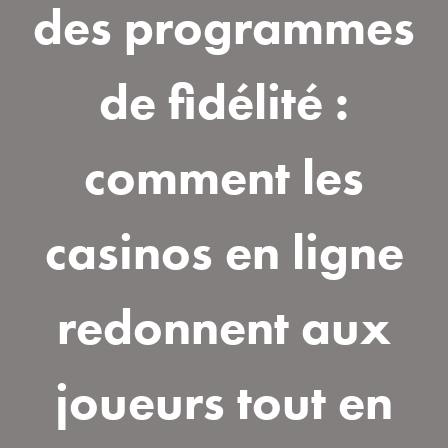
des programmes
de fidélité :
comment les
casinos en ligne
redonnent aux
joueurs tout en