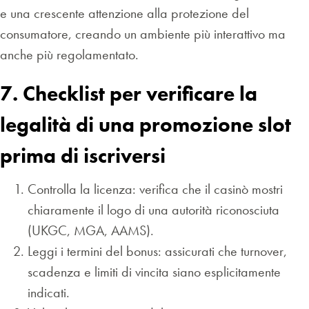
e una crescente attenzione alla protezione del
consumatore, creando un ambiente più interattivo ma
anche più regolamentato.
7. Checklist per verificare la
legalità di una promozione slot
prima di iscriversi
Controlla la licenza: verifica che il casinò mostri
chiaramente il logo di una autorità riconosciuta
(UKGC, MGA, AAMS).
Leggi i termini del bonus: assicurati che turnover,
scadenza e limiti di vincita siano esplicitamente
indicati.