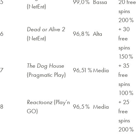
5
99,0 %
Bassa
20 free
(NetEnt)
spins
200 %
Dead or Alive 2
+ 30
6
96,8 %
Alta
(NetEnt)
free
spins
150 %
The Dog House
+ 35
7
96,51 %
Media
(Pragmatic Play)
free
spins
100 %
Reactoonz
(Play’n
+ 25
8
96,5 %
Media
GO)
free
spins
200 %