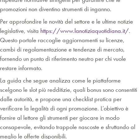
promozioni non diventino strumenti di inganno.
Per approfondire le novità del settore e le ultime notizie
legislative, visita
https://www.lanotiziaquotidiana.it/
.
Questo portale raccoglie aggiornamenti su licenze,
cambi di regolamentazione e tendenze di mercato,
fornendo un punto di riferimento neutro per chi vuole
restare informato.
La guida che segue analizza come le piattaforme
scelgono le slot più redditizie, quali bonus sono consentiti
dalle autorità, e propone una checklist pratica per
verificare la legalità di ogni promozione. L’obiettivo è
fornire al lettore gli strumenti per giocare in modo
consapevole, evitando trappole nascoste e sfruttando al
meglio le offerte disponibili.