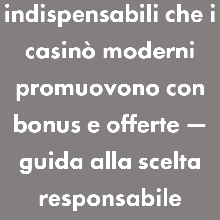
indispensabili che i
casinò moderni
promuovono con
bonus e offerte —
guida alla scelta
responsabile