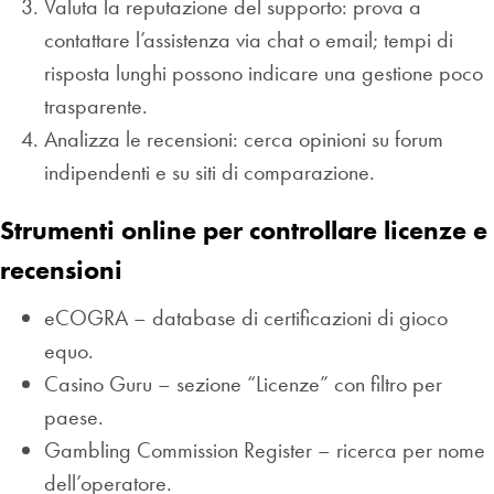
Valuta la reputazione del supporto: prova a
contattare l’assistenza via chat o email; tempi di
risposta lunghi possono indicare una gestione poco
trasparente.
Analizza le recensioni: cerca opinioni su forum
indipendenti e su siti di comparazione.
Strumenti online per controllare licenze e
recensioni
eCOGRA – database di certificazioni di gioco
equo.
Casino Guru – sezione “Licenze” con filtro per
paese.
Gambling Commission Register – ricerca per nome
dell’operatore.