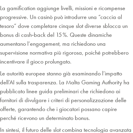
La gamification aggiunge livelli, missioni e ricompense
progressive. Un casinò può introdurre una “caccia al
tesoro” dove completare cinque slot diverse sblocca un
bonus di cash‑back del 15 %. Queste dinamiche
aumentano l’engagement, ma richiedono una
supervisione normativa più rigorosa, poiché potrebbero
incentivare il gioco prolungato.
Le autorità europee stanno già esaminando l’impatto
dell’AI sulla trasparenza. La Malta Gaming Authority ha
pubblicato linee guida preliminari che richiedono ai
fornitori di divulgare i criteri di personalizzazione delle
offerte, garantendo che i giocatori possano capire
perché ricevono un determinato bonus.
In sintesi, il futuro delle slot combina tecnologia avanzata