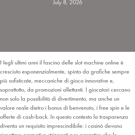
July 8, 2026
Negli ultimi anni il fascino delle slot machine online è
cresciuto esponenzialmente, spinto da grafiche sempre
più sofisticate, meccaniche di gioco innovative e,
soprattutto, da promozioni allettanti. I giocatori cercano
non solo la possibilità di divertimento, ma anche un
valore reale dietro i bonus di benvenuto, i free spin e le
offerte di cash‑back. In questo contesto la trasparenza
diventa un requisito imprescindibile: i casinò devono
rispettare normative stringenti per garantire che le