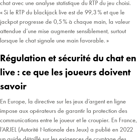
chat avec une analyse statistique du RTP du jeu choisi.
« Si le RTP du blackjack live est de 99,3 % et que le
jackpot progresse de 0,5 % à chaque main, la valeur
attendue d’une mise augmente sensiblement, surtout
lorsque le chat signale une main favorable. »
Régulation et sécurité du chat en
live : ce que les joueurs doivent
savoir
En Europe, la directive sur les jeux d’argent en ligne
impose aux opérateurs de garantir la protection des
communications entre le joueur et le croupier. En France,
l’ARJEL (Autorité Nationale des Jeux) a publié en 2022
un guide détaillé sur les exigences de cryptage des