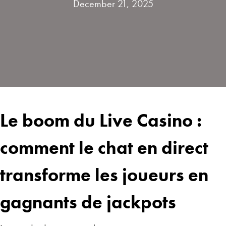
December 21, 2025
Le boom du Live Casino :
comment le chat en direct
transforme les joueurs en
gagnants de jackpots