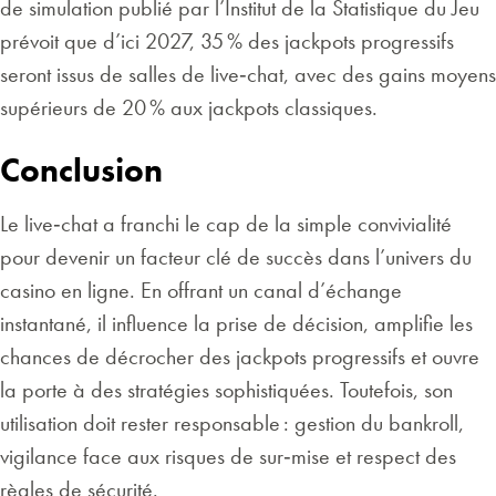
de simulation publié par l’Institut de la Statistique du Jeu
prévoit que d’ici 2027, 35 % des jackpots progressifs
seront issus de salles de live‑chat, avec des gains moyens
supérieurs de 20 % aux jackpots classiques.
Conclusion
Le live‑chat a franchi le cap de la simple convivialité
pour devenir un facteur clé de succès dans l’univers du
casino en ligne. En offrant un canal d’échange
instantané, il influence la prise de décision, amplifie les
chances de décrocher des jackpots progressifs et ouvre
la porte à des stratégies sophistiquées. Toutefois, son
utilisation doit rester responsable : gestion du bankroll,
vigilance face aux risques de sur‑mise et respect des
règles de sécurité.