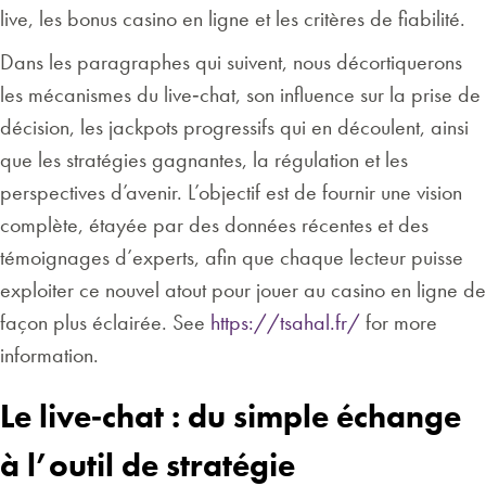
live, les bonus casino en ligne et les critères de fiabilité.
Dans les paragraphes qui suivent, nous décortiquerons
les mécanismes du live‑chat, son influence sur la prise de
décision, les jackpots progressifs qui en découlent, ainsi
que les stratégies gagnantes, la régulation et les
perspectives d’avenir. L’objectif est de fournir une vision
complète, étayée par des données récentes et des
témoignages d’experts, afin que chaque lecteur puisse
exploiter ce nouvel atout pour jouer au casino en ligne de
façon plus éclairée. See
https://tsahal.fr/
for more
information.
Le live‑chat : du simple échange
à l’outil de stratégie