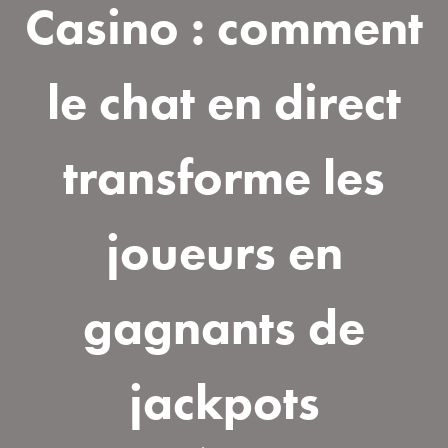
Casino : comment
le chat en direct
transforme les
joueurs en
gagnants de
jackpots