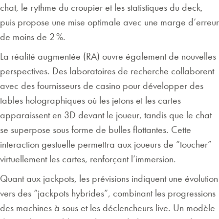
chat, le rythme du croupier et les statistiques du deck,
puis propose une mise optimale avec une marge d’erreur
de moins de 2 %.
La réalité augmentée (RA) ouvre également de nouvelles
perspectives. Des laboratoires de recherche collaborent
avec des fournisseurs de casino pour développer des
tables holographiques où les jetons et les cartes
apparaissent en 3D devant le joueur, tandis que le chat
se superpose sous forme de bulles flottantes. Cette
interaction gestuelle permettra aux joueurs de “toucher”
virtuellement les cartes, renforçant l’immersion.
Quant aux jackpots, les prévisions indiquent une évolution
vers des “jackpots hybrides”, combinant les progressions
des machines à sous et les déclencheurs live. Un modèle