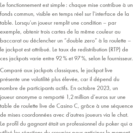
Le fonctionnement est simple : chaque mise contribue à un
fonds commun, visible en temps réel sur l’interface de la
table. Lorsqu’un joueur remplit une condition – par
exemple, obtenir trois cartes de la même couleur au
baccarat ou déclencher un “double zero” à la roulette –
le jackpot est attribué. Le taux de redistribution (RTP) de
ces jackpots varie entre 92 % et 97 %, selon le fournisseur.
Comparé aux jackpots classiques, le jackpot live
présente une volatilité plus élevée, car il dépend du
nombre de participants actifs. En octobre 2023, un
joueur anonyme a remporté 1,2 million d’euros sur une
table de roulette live de Casino C, grâce à une séquence
de mises coordonnées avec d’autres joueurs via le chat.
Le profil du gagnant était un professionnel du poker qui a
utilisé les réactions du croupier pour anticiper le moment