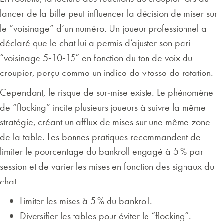
lancer de la bille peut influencer la décision de miser sur
le “voisinage” d’un numéro. Un joueur professionnel a
déclaré que le chat lui a permis d’ajuster son pari
“voisinage 5‑10‑15” en fonction du ton de voix du
croupier, perçu comme un indice de vitesse de rotation.
Cependant, le risque de sur‑mise existe. Le phénomène
de “flocking” incite plusieurs joueurs à suivre la même
stratégie, créant un afflux de mises sur une même zone
de la table. Les bonnes pratiques recommandent de
limiter le pourcentage du bankroll engagé à 5 % par
session et de varier les mises en fonction des signaux du
chat.
Limiter les mises à 5 % du bankroll.
Diversifier les tables pour éviter le “flocking”.